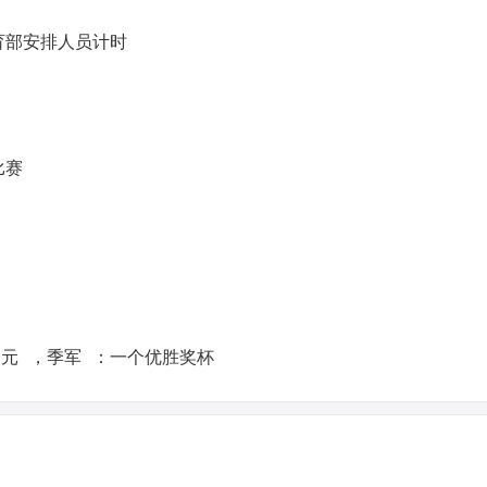
部安排人员计时
比赛
0元 ，季军 ：一个优胜奖杯