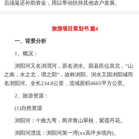
后须返还补助资金，用以带动扶持其他农户发展。
旅游项目策划书 篇4
一、背景分析
1、概况：
浏阳河又名浏渭河，原名浏水。因县邑位其北，“山
之南，水之北，谓之阳”，故称浏阳。浏水又因浏阳城而
名浏阳河。全长234.8公里，流域面积4665平方公里。
2、旅游资源：
(1)自然资源
浏阳河：十曲九弯，两岸青山翠枝，紫霞丹花。
浏阳河漂流：浏阳河第一湾(xx高坪乡境内)。