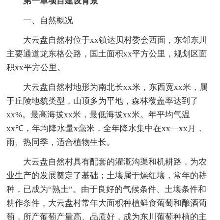
第一章项目建设背景
一、自然概况
大云盘自然村位于xx镇达贝村委会西面，东邻东川
主要通道龙东格公路，国土面积xx平方公里，规划区面
积xx平方公里。
大云盘自然村地形为南北长xx米，东西宽xx米，属
于丘陵地貌类型，山顶多为平地，森林覆盖率达到了
xx%。最高海拔xx米，最低海拔xx米。年平均气温
xx℃，年均降水量x毫米，全年降水集中在xx—xx月，
雨、热同季，适合植物生长。
大云盘自然村具有配套的灌溉沟渠和机耕路，为农
业生产的发展奠定了基础；土壤属于燥红壤，常年的耕
种，已成为“熟土”。由于良好的气候条件、土壤条件和
耕作条件，大云盘村常年大面积种植鲜食葡萄和酿酒葡
萄，所产葡萄产量高、品质好，成为东川葡萄种植的主