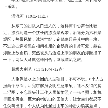
上乐园。
漂流河（10点-11点）
从东门的团队入口进入的，这样离中心舞台比较
近。漂流河是一个狭长的漂流景观带，沿途分为六种景
观区，热带风情，冰河世纪，企鹅岛只是其中的一块。
不过这些穿着黑白相间礼服的企鹅真的非常可爱，躺在
浮圈上数企鹅，突然被从后边追上来的朋友的浮圈撞了
一下，两队人马就这样回合，继续漂流之旅。
超级大喇叭（11点10分-12点）
大喇叭是水上乐园的大型项目，不可不玩。8个人占
据两个浮圈，听完讲解员说明注意事项，迫不及待的爬
上浮圈，不忘回头让工作人员帮忙照了一张合照，相机
等回来再拿。巨大的喇叭口的回旋力，让女生们都忍不
住尖叫出来，个人认为比起过山车的冲击力确实差点，