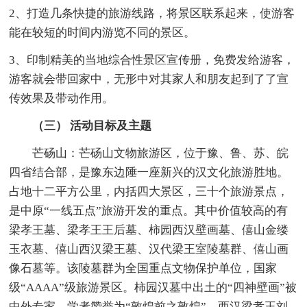
2、打造几条快捷的旅游线路，将景区联系起来，使游客
能在较短的时间内游览不同的景区。
3、印制精美的当地综合性景区宣传册，免费发给游客，
游客就会带回家中，无形中对其家人和朋友起到了了宣
传效果及带动作用。
（三） 活动目标及主题
芒砀山：芒砀山文物旅游区，位于豫、鲁、苏、皖
四省结合部，是豫东边陲一座新兴的汉文化旅游胜地。
占地十二平方公里，内括四大景区，三十个旅游景点，
是中原“一线五点”旅游开发的重点。其中价值较高的有
梁孝王墓、梁孝王王后墓、柿园西汉壁画墓、僖山金缕
玉衣墓、僖山西汉梁王墓、汉代梁王室陵墓群、僖山画
像石墓等。该陵墓群为全国重点文物保护单位，国家
级“AAAA”级旅游景区。柿园汉墓中出土的“四神壁画”被
中外专家、学者赞誉为“敦煌前之敦煌”，西汉梁孝王刘