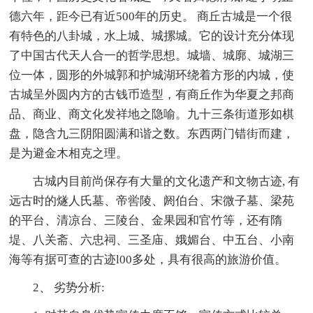
德六年，距今已有近500年的历史。 商丘古城是一个很
有特色的八卦城，水上城、城摞城。它的设计充分体现
了中国古代天人合一的哲学思想。城墙、城廓、城湖三
位一体，圆形的外城郭和护城湖环绕着方形的内城，使
古城呈外圆内方的古钱币造型，有商丘作为华夏之邦商
品、商业、商文化发祥地之隐喻。九十三条街道形如棋
盘，隐含九三阴阳圆满和谐之数。东西两门错街而建，
是为避金木相克之理。
古城内目前尚保存有大量的文化遗产和文物古迹, 有
远古时的燧人氏墓、帝喾陵、阏伯台、宋微子墓、梁苑
的平台、清凉台、三陵台、金果园和官竹等，还有隋
堤、八关斋、六忠祠、三圣庙、娥媚台、中五台、小南
海等有据可查的古迹l00多处，具有很高的旅游价值。
2、 劣势分析: