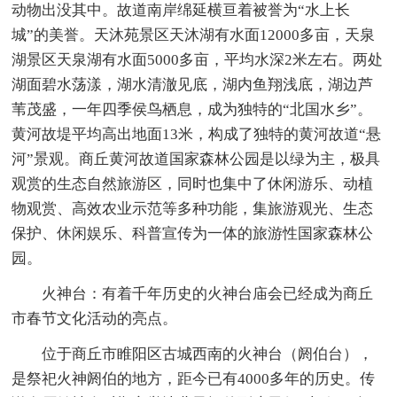
动物出没其中。故道南岸绵延横亘着被誉为“水上长
城”的美誉。天沐苑景区天沐湖有水面12000多亩，天泉
湖景区天泉湖有水面5000多亩，平均水深2米左右。两处
湖面碧水荡漾，湖水清澈见底，湖内鱼翔浅底，湖边芦
苇茂盛，一年四季侯鸟栖息，成为独特的“北国水乡”。
黄河故堤平均高出地面13米，构成了独特的黄河故道“悬
河”景观。商丘黄河故道国家森林公园是以绿为主，极具
观赏的生态自然旅游区，同时也集中了休闲游乐、动植
物观赏、高效农业示范等多种功能，集旅游观光、生态
保护、休闲娱乐、科普宣传为一体的旅游性国家森林公
园。
火神台：有着千年历史的火神台庙会已经成为商丘
市春节文化活动的亮点。
位于商丘市睢阳区古城西南的火神台（阏伯台），
是祭祀火神阏伯的地方，距今已有4000多年的历史。传