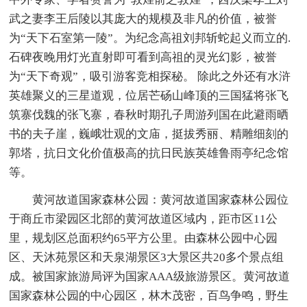
武之妻李王后陵以其庞大的规模及非凡的价值，被誉
为“天下石室第一陵”。为纪念高祖刘邦斩蛇起义而立的.
石碑夜晚用灯光直射即可看到高祖的灵光幻影，被誉
为“天下奇观”，吸引游客竞相探秘。 除此之外还有水浒
英雄聚义的三星道观，位居芒砀山峰顶的三国猛将张飞
筑寨伐魏的张飞寨，春秋时期孔子周游列国在此避雨晒
书的夫子崖，巍峨壮观的文庙，挺拔秀丽、精雕细刻的
郭塔，抗日文化价值极高的抗日民族英雄鲁雨亭纪念馆
等。
黄河故道国家森林公园：黄河故道国家森林公园位
于商丘市梁园区北部的黄河故道区域内，距市区11公
里，规划区总面积约65平方公里。由森林公园中心园
区、天沐苑景区和天泉湖景区3大景区共20多个景点组
成。被国家旅游局评为国家AAA级旅游景区。黄河故道
国家森林公园的中心园区，林木茂密，百鸟争鸣，野生