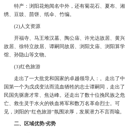
特产：浏阳花炮闻名中外，还有菊花石、夏布、湘
绣、豆豉、茴饼、纸伞、竹编。
(2)人文资源
开福寺、马王堆汉墓、陶公庙、许光达故居、黄兴
故居、徐特立故居、谭嗣同故居、浏阳文庙、浏阳算学
馆、孙隐山等文物。
(3)红色旅游
走出了一大批党和国家的卓越领导人：。走出了中
国第一个为戊戌变法而流血牺牲的志士谭嗣同，走出了
民国先驱唐才常、焦达峰。还走出了数十位挽民族之危
亡、救生灵于水火的铁血将军和数万名革命烈士。可
见，浏阳的“红色旅游”氛围浓厚，发展潜力不言而喩。
二、区域优势/劣势