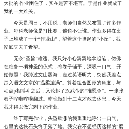
大批的'作业困住了，实在是苦不堪言。于是作业就成了
我的一大难关。
今天是周日，不用说，老师们自然又布置了许多作
业。每科老师像是打比赛，谁也不让谁。作业多得在桌
子上堆成了一个“作业山”，望着这个隆起的“小丘”，我
彻底失去了希望。
无奈“圣旨”难违。我只好小心翼翼地拿起笔，仿佛
在准备一项神圣的仪式，将卷子铺平，深吸一口气，开
始做题！我跨过文山题海，走过英语听力，突然我差点
跌入语文文章的“温柔漩涡”。算着组合图形的角度，与
动点p相搏斗之后，又论起了汉武帝的“推恩令”。一张张
卷子哗啦哗啦翻过。昨晚做到十二点才敢去休息，今天
我才得以做完剩下的作业。
终于写完作业，头昏脑涨的我重重地呼出一口气。
心里的这块石头终于落了地。我实在不想经历这样的“磨