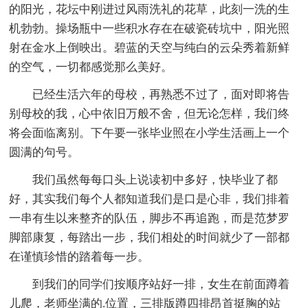
的阳光，花坛中刚进过风雨洗礼的花草，此刻一洗的生
机勃勃。操场瓶中一些积水存在在破瓷砖坑中，阳光照
射在金水上倒映出。碧蓝的天空与纯白的云朵秀着新鲜
的空气，一切都感觉那么美好。
已经生活六年的母校，再熟悉不过了，面对即将告
别母校的我，心中依旧万般不舍，但无论怎样，我们终
将会面临离别。下午要一张毕业照在小学生活画上一个
圆满的句号。
我们虽然每每口头上说读初中多好，快毕业了都
好，其实我们每个人都知道我们是口是心非，我们排着
一串有生以来整齐的队伍，脚步不再追跑，而是范梦罗
脚部康复，每踏出一步，我们相处的时间就少了一部都
在谨慎珍惜的踏着每一步。
到我们的同学们按顺序站好一排，女生在前面蹲着
儿爬，老师坐满的.位置，三排版蹲四排昂首挺胸的站