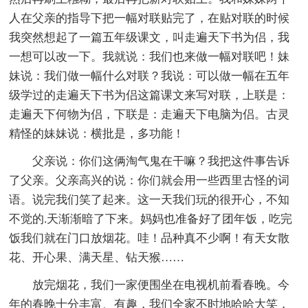
人在父亲的指导下把一幅对联贴完了，在贴对联的时候
我突然想起了一篇五年级课文，叫走遍天下书为侣，我
一想可以改一下。我就说：我们也来做一幅对联吧！妹
妹说：我们做一幅什么对联？我说：可以做一幅在五年
级学过的走遍天下书为侣这篇课文来写对联，上联是：
走遍天下何物为侣，下联是：走遍天下电脑为侣。古灵
精怪的妹妹说：横批是，多功能！
父亲说：你们这俩淘气鬼在干嘛？我把这件事告诉
了父亲。父亲高兴的说：你们就会用一些西里古怪的词
语。说完我们笑了起来。这一天我们玩的很开心，不知
不觉的.天渐渐暗了下来。妈妈也准备好了团年饭，吃完
饭我们就在门口放烟花。哇！品种真不少啊！有天女散
花、开心果、满天星、钻天猴……
放完烟花，我们一家便围坐在电视机前看春晚。今
年的春晚十分丰富、有趣，我们全家不时地哈哈大笑，