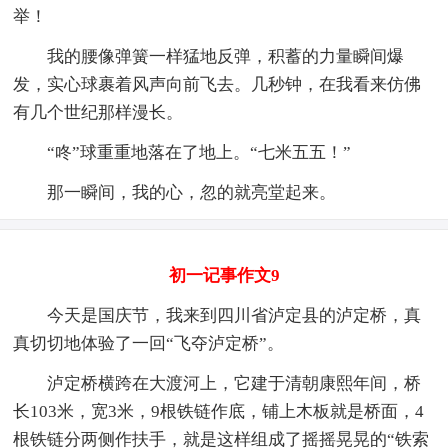
举！
我的腰像弹簧一样猛地反弹，积蓄的力量瞬间爆
发，实心球裹着风声向前飞去。几秒钟，在我看来仿佛
有几个世纪那样漫长。
“咚”球重重地落在了地上。“七米五五！”
那一瞬间，我的心，忽的就亮堂起来。
初一记事作文9
今天是国庆节，我来到四川省泸定县的泸定桥，真
真切切地体验了一回“飞夺泸定桥”。
泸定桥横跨在大渡河上，它建于清朝康熙年间，桥
长103米，宽3米，9根铁链作底，铺上木板就是桥面，4
根铁链分两侧作扶手，就是这样组成了摇摇晃晃的“铁索