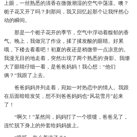
上眼，一丝熟悉的清香在微微潮湿的空气中荡漾。噢？
栀子花又开了吗？刹那间，我又回忆起那个让我怦然心
动的瞬间。
那是一个栀子花开的季节，空气中浮动着馥郁的香
气。晚上，我做完了作业，揉了揉发酸的眼睛。好累
哦，下楼去看看吧！初夏的夜还是稍微带一点凉意的。
我漫无目的地走着，突然出现了两个熟悉的'身影。我绷
大了眼睛仔细一看，是爸爸妈妈！我心想：“他们
俩？”我跟了上去。
爸爸妈妈并列走着，宛如一对热恋中的情人。我跟
在后面暗暗发笑，想不到爸爸妈妈也“风花雪月”起来
了！
“啊欠！”某然间，妈妈打了一个喷嚏，爸爸见了，
连忙脱下身上的外套给妈妈披上。