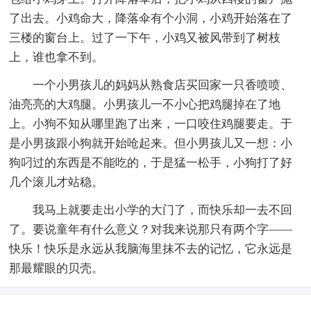
了出去。小鸡命大，降落伞有个小洞，小鸡开始落在了
三楼的窗台上。过了一下午，小鸡又被风带到了树枝
上，谁也拿不到。
一个小男孩儿的妈妈从熟食店买回家一只香喷喷、
油亮亮的大鸡腿。小男孩儿一不小心把鸡腿掉在了地
上。小狗不知从哪里跑了出来，一口咬住鸡腿要走。于
是小男孩跟小狗就开始呛起来。但小男孩儿又一想：小
狗叼过的东西是不能吃的，于是猛一松手，小狗打了好
几个滚儿才站稳。
我马上就要走出小学的大门了，而快乐却一去不回
了。要说童年有什么意义？对我来说那只有两个字——
快乐！快乐是永远从我脑海里抹不去的记忆，它永远是
那最耀眼的贝壳。