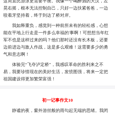
这简直比游泳更需要平衡。我像一个喝醉酒的大汉，左
晃右摇，根本无法控制自己，只好一边扶紧爸爸，一边
咬着牙坚持着，终于到达了桥对岸。
我如释重负，感觉到一种前所未有的轻松感，心想
能在平地上行走是一件多么幸福的'事啊！可想想当年红
军不也是这样过来的吗？他们那时还没有长木板，还要
边前进边与敌人作战，这是多么艰难！这需要多少的勇
气和意志啊！
体验完“飞夺泸定桥”，我感叹革命的胜利来之不
易，我要珍惜现在的美好生活，发愤图强，将来一定把
祖国建设得更加繁荣富强！
初一记事作文10
静谧的夜，窗外游丝般的雨勾起无端的思绪。我闭