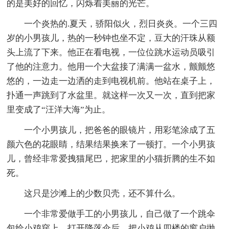
的是美好的回忆，闪烁着美丽的光芒。
一个炎热的.夏天，骄阳似火，烈日炎炎。一个三四
岁的小男孩儿，热的一秒钟也坐不定，豆大的汗珠从额
头上流了下来。他正在看电视，一位位跳水运动员吸引
了他的注意力。他用一个大盆接了满满一盆水，颤颤悠
悠的，一边走一边洒的走到电视机前。他站在桌子上，
扑通一声跳到了水盆里。就这样一次又一次，直到把家
里变成了“汪洋大海”为止。
一个小男孩儿，把爸爸的眼镜片，用彩笔涂成了五
颜六色的花眼睛，结果结果换来了一顿打。一个小男孩
儿，曾经非常爱拽猫尾巴，把家里的小猫折腾的生不如
死。
这只是沙滩上的少数贝壳，还不算什么。
一个非常爱做手工的小男孩儿，自己做了一个跳伞
包给小鸡穿上。打开降落伞后，把小鸡从四楼的窗户抛