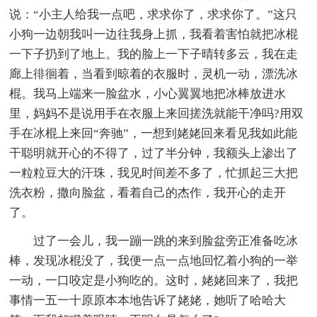
说：“小主人给我一点吧，求求你了，求求你了。”这只
小狗一边朝我叫一边往我身上抓，我看着害怕就把冰棍
一下子扔到了地上。我的脸上一下子晴转多云，我在走
廊上徘徊着，当看到晾着的衣服时，灵机一动，漂洗冰
棍。我马上端来一脸盆水，小心翼翼地把冰棒放进水
里，妈妈不是说用手在衣服上来回搓洗就能干净吗?用双
手在冰棍上来回“奔驰”，一想到姥姥回来看见我如此能
干聪明就开心的不得了，过了半分钟，我额头上渗出了
一粒粒豆大的汗珠，我见时间差不多了，忙抓起三大把
洗衣粉，撒向脸盆，看着自己的杰作，我开心的走开
了。
过了一会儿，我一蹦一跳的来到脸盆旁正准备吃冰
棒，发现冰棍没了，我便一点一点地回忆着小狗的一举
一动，一口咬定是小狗吃的。这时，姥姥回来了，我把
事情一五一十原原本本地告诉了姥姥，她听了哈哈大