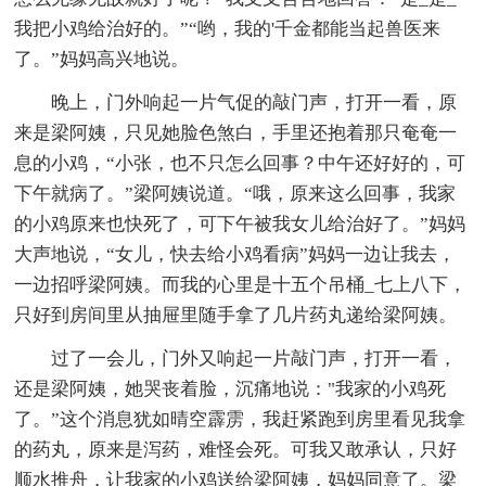
我把小鸡给治好的。”“哟，我的'千金都能当起兽医来
了。”妈妈高兴地说。
晚上，门外响起一片气促的敲门声，打开一看，原
来是梁阿姨，只见她脸色煞白，手里还抱着那只奄奄一
息的小鸡，“小张，也不只怎么回事？中午还好好的，可
下午就病了。”梁阿姨说道。“哦，原来这么回事，我家
的小鸡原来也快死了，可下午被我女儿给治好了。”妈妈
大声地说，“女儿，快去给小鸡看病”妈妈一边让我去，
一边招呼梁阿姨。而我的心里是十五个吊桶_七上八下，
只好到房间里从抽屉里随手拿了几片药丸递给梁阿姨。
过了一会儿，门外又响起一片敲门声，打开一看，
还是梁阿姨，她哭丧着脸，沉痛地说："我家的小鸡死
了。”这个消息犹如晴空霹雳，我赶紧跑到房里看见我拿
的药丸，原来是泻药，难怪会死。可我又敢承认，只好
顺水推舟，让我家的小鸡送给梁阿姨，妈妈同意了。梁