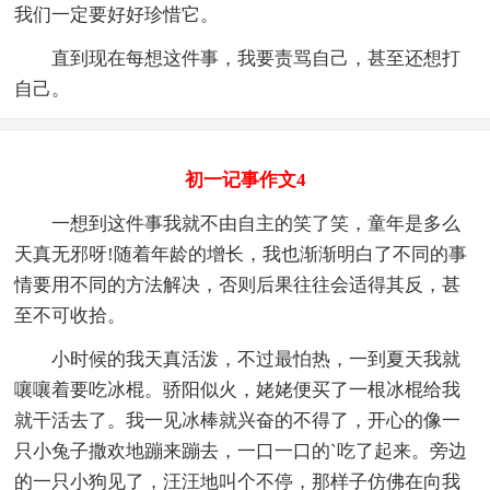
我们一定要好好珍惜它。
直到现在每想这件事，我要责骂自己，甚至还想打
自己。
初一记事作文4
一想到这件事我就不由自主的笑了笑，童年是多么
天真无邪呀!随着年龄的增长，我也渐渐明白了不同的事
情要用不同的方法解决，否则后果往往会适得其反，甚
至不可收拾。
小时候的我天真活泼，不过最怕热，一到夏天我就
嚷嚷着要吃冰棍。骄阳似火，姥姥便买了一根冰棍给我
就干活去了。我一见冰棒就兴奋的不得了，开心的像一
只小兔子撒欢地蹦来蹦去，一口一口的`吃了起来。旁边
的一只小狗见了，汪汪地叫个不停，那样子仿佛在向我