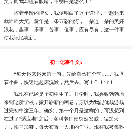
笑，而我却瞪着眼睛，不明白是怎么了?
随着年龄的增长，我便明白了这个道理，一想起来
就哈哈大笑。童年是一条五彩的河，一朵连一朵的美好
浪花，趣事、乐事、苦事、傻事，应有尽有，这一件事
使我记忆犹新。
初一记事作文5
“每天起来起床第一句，先给自己打个气……”我哼
着小曲，快速地起床洗漱，然后去。写！作！业！
我现在已经是个初中生了。开学时，我兴致勃勃地
来到这所学校，掀开崭新的画卷，原以为我能优哉游哉
过完初中这三年。确实，第一个月是这样的，可没想到
在过了“适应期”之后，各科老师便突然发威，猛加火
力，快马加鞭，每天布置一大堆的作业。现在我被每科