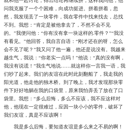
就和他一起讨论，得出结论再继续拼，这样我问他，他
问我克服了一个个困难，向成功挺进。拼着拼着，忽
然，我发现丢了一块零件，我在零件中找来找去，总找
不到。我想：“肯定是被他拿去了，不然不会不见
的。”我便问他：“你有没有拿一块这样的.零件？”“我没
有看见。”他回答，我自言自语：“刚才还在的呀，怎么
会不见了呢？”我又问了他一遍，他还是说没有。我越来
越生气，我说：“你老实一点吗！”他说：“真的没有啊，
我没有说谎！”我生气地说……就这样你一言我一语，我
们吵了起来。我们的友谊在此时此刻翻船了，我走我的
阳光道，他走他的独木桥。到了晚上，我才发现那块零
件下好好地躺在我的口袋里，原来我怕弄丢了放在了口
袋里。我想：“多么后悔，多么不应该，我不应这样对
他，他现在一定很难过，应因一块小小的零件，破坏了
我们友谊，真是不应该啊！
我是多么后悔，要知道友谊是多么来之不易的啊！