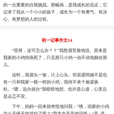
的一次重要的自我挑战。那幅画，是我成长的见证，它
记录了我从一个小小的孩子，成长为一个有勇气、有决
心、有梦想的人的过程。
初一记事作文14
“哎呀，这可怎么办？？”我愁眉苦脸地说。原来是
我家的小鸡快病死了，只见那只小鸡一动不动地躺在那
儿。
这时，我眉头一皱，计上心头。邻居梁阿姨不是也
有一只和我家一模一样的小鸡，我何不来个偷梁换
柱。“嗯，说办就办”我暗暗地想。也许是心虚，心里总
是忐忑不安。
下午，妈妈一回来就奇怪地问我：“咦，咱家的小鸡
怎么无缘无故就好了呢？”我支支吾吾地回答：“是_是_