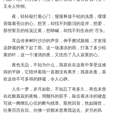
又令人怜悯。
夜，轻轻敲打着心门，慢慢释放干枯的浅墨，缓缓
吞噬着苍白的心。想哭，却找不到眼泪的堤岸，想爱，
那些誓言的纸笺泛黄，想呐喊，却找不到生命的`尽头。
耳边传来树叶沙沙的声音，伸手擦拭脸颊，才发现
这静谧的夜下起了雨。这一场凄凉的雨，打落了多少枯
黄的叶，这一个凄清的夜，又忧伤了几人寂寞的心。
夜色无边，不知为什么，我喜欢在这夜中享受这难
得的平静，它陪伴着我一直都没有离开；我喜欢夜，喜
欢这份不可多得的静谧，令人心静。
人生一梦，岁月如歌。不知忘了有多久，再也未曾
在此般孤寂的夜晚，用颤抖的双手，敲击着冰冷的键盘
写就一阕缭乱心弦的断句残章。豁然回首，恍如隔世，
往事历历在目。仿佛一切都未曾离我远去。岁月的风