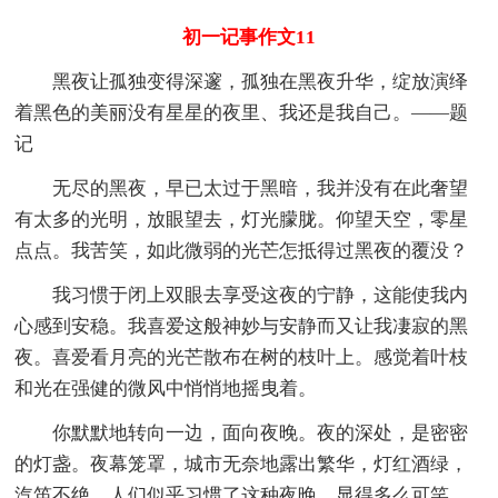
初一记事作文11
黑夜让孤独变得深邃，孤独在黑夜升华，绽放演绎
着黑色的美丽没有星星的夜里、我还是我自己。――题
记
无尽的黑夜，早已太过于黑暗，我并没有在此奢望
有太多的光明，放眼望去，灯光朦胧。仰望天空，零星
点点。我苦笑，如此微弱的光芒怎抵得过黑夜的覆没？
我习惯于闭上双眼去享受这夜的宁静，这能使我内
心感到安稳。我喜爱这般神妙与安静而又让我凄寂的黑
夜。喜爱看月亮的光芒散布在树的枝叶上。感觉着叶枝
和光在强健的微风中悄悄地摇曳着。
你默默地转向一边，面向夜晚。夜的深处，是密密
的灯盏。夜幕笼罩，城市无奈地露出繁华，灯红酒绿，
汽笛不绝。人们似乎习惯了这种夜晚，显得多么可笑，