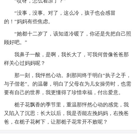
“哎呀，怎么着凉了？”
“没事，没事。对了，这么冷，孩子也会感冒
的！”妈妈有些焦虑。
“她都十二岁了，该知道冷暖了，你还是先把自己照
顾好吧。”
我鼻子一酸，是啊，我长大了，可我何曾像爸爸那
样关心过妈妈呢？
那一刻，我怦然心动。刹那间终于明白“执子之手，
与子偕老”。的温馨，明白了父母在为儿女操劳时，也需
要有自己的世界，我更懂得了珍惜幸福，付出爱意。
栀子花飘香的季节里，重温那怦然心动的感觉，我
又陷入了沉思：长大以后，我是否能左挽妈妈，右挽爸
爸，在栀子花树下，让那栀子花常开不败呢？