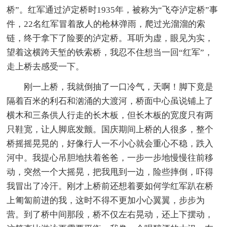
桥”。红军通过泸定桥时1935年，被称为“飞夺泸定桥”事
件，22名红军冒着敌人的枪林弹雨，爬过光溜溜的索
链，终于拿下了险要的泸定桥。耳听为虚，眼见为实，
望着这横跨天堑的铁索桥，我忍不住想当一回“红军”，
走上桥去感受一下。
刚一上桥，我就倒抽了一口冷气，天啊！脚下竟是
隔着百米的利石和汹涌的大渡河，桥面中心虽说铺上了
横木和三条供人行走的长木板，但长木板的宽度只有两
只鞋宽，让人脚底发颤。国庆期间上桥的人很多，整个
桥摇摇晃晃的，好像行人一不小心就会重心不稳，跌入
河中。我提心吊胆地扶着爸爸，一步一步地慢慢往前移
动，突然一个大摇晃，把我甩到一边，险些摔倒，吓得
我冒出了冷汗。刚才上桥前还想着要如何学红军趴在桥
上匍匐前进的我，这时不得不更加小心翼翼，步步为
营。到了桥中间那段，桥不仅左右晃动，还上下摆动，