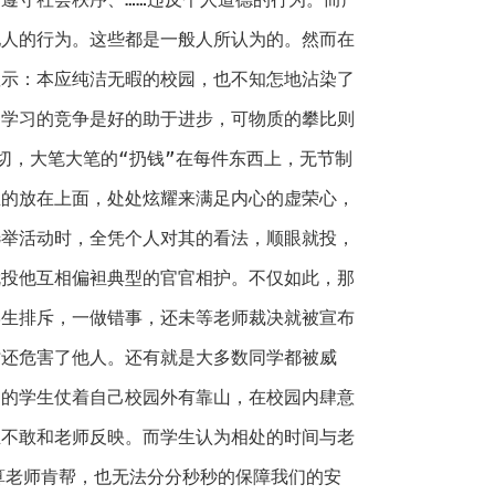
他人的行为。这些都是一般人所认为的。然而在
显示：本应纯洁无暇的校园，也不知怎地沾染了
是学习的竞争是好的助于进步，可物质的攀比则
切，大笔大笔的“扔钱”在每件东西上，无节制
思的放在上面，处处炫耀来满足内心的虚荣心，
选举活动时，全凭个人对其的看法，顺眼就投，
就投他互相偏袒典型的官官相护。不仅如此，那
学生排斥，一做错事，还未等老师裁决就被宣布
时还危害了他人。还有就是大多数同学都被威
道的学生仗着自己校园外有靠山，在校园内肆意
生不敢和老师反映。而学生认为相处的时间与老
算老师肯帮，也无法分分秒秒的保障我们的安