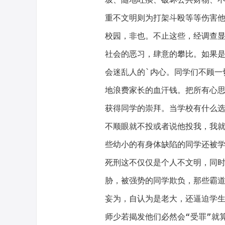
重不文明则为打架斗殴等等伤害
校园，非也。不止这些，经调查
社会的恶习，肆意的攀比。如果
会迷乱人的`内心。同学们不顾一
地浪费家长的血汗钱。把所有心
获得同学的崇拜。当学校有什么
不顺眼就不投或者说他投我，我
些幼小的有身体缺陷的同学还被
死刑这不仅仅是个人不文明，同
胁，被强势的同学欺负，那些霸
妄为，自认为是老大，还逼迫学
师少若揭发他们必然会“受罪”就