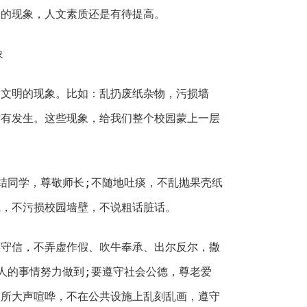
明的现象，人文素质还是有待提高。
象
明的现象。比如：乱扔废纸杂物，污损墙
时有发生。这些现象，给我们整个校园蒙上一层
同学，尊敬师长;不随地吐痰，不乱抛果壳纸
钱，不污损校园墙壁，不说粗话脏话。
信，不弄虚作假、吹牛奉承、出尔反尔，撒
人的事情努力做到;要遵守社会公德，尊老爱
场所大声喧哗，不在公共设施上乱刻乱画，遵守