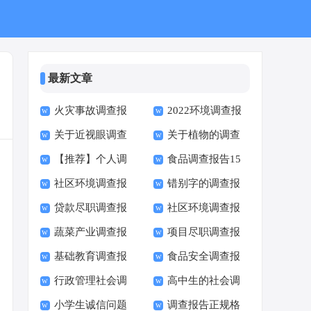
最新文章
火灾事故调查报
2022环境调查报
关于近视眼调查
关于植物的调查
告（精选12篇）
告
【推荐】个人调
食品调查报告15
报告(15篇)
报告
社区环境调查报
错别字的调查报
查报告
篇
贷款尽职调查报
社区环境调查报
告集合15篇
告通用15篇
蔬菜产业调查报
项目尽职调查报
告
告（精选16篇）
基础教育调查报
食品安全调查报
告
告7篇
行政管理社会调
高中生的社会调
告范文
告【热】
小学生诚信问题
调查报告正规格
查报告范文
查报告