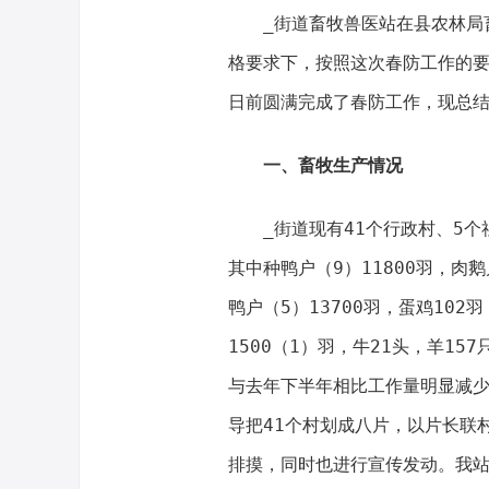
_街道畜牧兽医站在县农林局畜
格要求下，按照这次春防工作的要
日前圆满完成了春防工作，现总
一、畜牧生产情况
_街道现有41个行政村、5个社区
其中种鸭户（9）11800羽，肉鹅
鸭户（5）13700羽，蛋鸡102羽
1500（1）羽，牛21头，羊1
与去年下半年相比工作量明显减
导把41个村划成八片，以片长联
排摸，同时也进行宣传发动。我