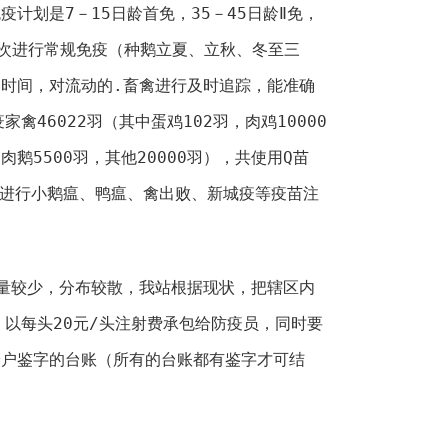
划是7－15日龄首免，35－45日龄Ⅱ免，
次进行常规免疫（种鹅立夏、立秋、冬至三
时间，对流动的.畜禽进行及时追踪，能准确
禽46022羽（其中蛋鸡102羽，肉鸡10000
，肉鹅5500羽，其他20000羽），共使用Q苗
还进行小鹅瘟、鸭瘟、禽出败、新城疫等疫苗注
较少，分布较散，我站根据现状，把辖区内
，以每头20元/头注射费承包给防疫员，同时要
养户鉴字的台账（所有的台账都有鉴字才可结
。