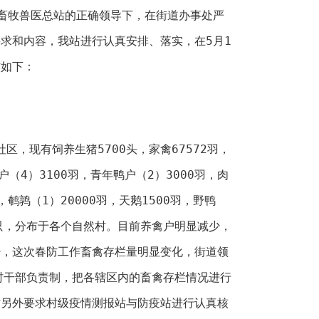
牧兽医总站的正确领导下，在街道办事处严
求和内容，我站进行认真安排、落实，在5月1
结如下：
，现有饲养生猪5700头，家禽67572羽，
户（4）3100羽，青年鸭户（2）3000羽，肉
，鹌鹑（1）20000羽，天鹅1500羽，野鸭
57只，分布于各个自然村。目前养禽户明显减少，
少，这次春防工作畜禽存栏量明显变化，街道领
村干部负责制，把各辖区内的畜禽存栏情况进行
站另外要求村级疫情测报站与防疫站进行认真核