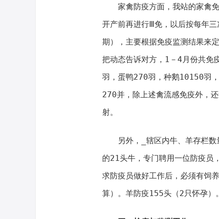
家禽防疫方面，我站的家禽免疫计
开产前再进行Ⅲ免，以后按每年三
期），主要根据免疫监测结果来定
把动态告诉对方，1－4月份共免疫家
羽，蛋鸭270羽，种鹅10150羽
270并，除上述禽流感免疫外，
射。
另外，_辖区内牛、羊存栏数量
的21头牛，专门聘用一位防疫员
求防疫员做好工作后，必须有饲
算）。羊防疫155头（2只怀孕）