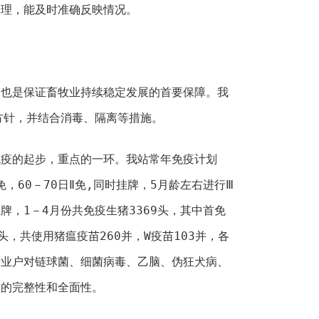
管理，能及时准确反映情况。
是保证畜牧业持续稳定发展的首要保障。我
方针，并结合消毒、隔离等措施。
的起步，重点的一环。我站常年免疫计划
免，60－70日Ⅱ免,同时挂牌，5月龄左右进行Ⅲ
牌，1－4月份共免疫生猪3369头，其中首免
43头，共使用猪瘟疫苗260并，W疫苗103并，各
专业户对链球菌、细菌病毒、乙脑、伪狂犬病、
作的完整性和全面性。