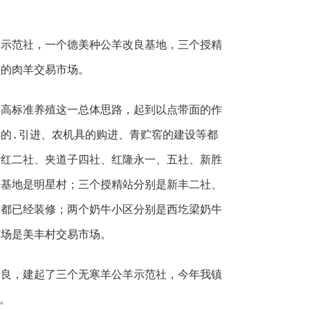
范社，一个德美种公羊改良基地，三个授精
型的肉羊交易市场。
标准养殖这一总体思路，起到以点带面的作
的.引进、农机具的购进、青贮窖的建设等都
新红二社、夹道子四社、红隆永一、五社、新胜
良基地是明星村；三个授精站分别是新丰二社、
方都已经装修；两个奶牛小区分别是西圪梁奶牛
市场是美丰村交易市场。
，建起了三个无寒羊公羊示范社，今年我镇
。