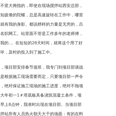
竖大拇指的，即使在现场搅拌站西安总部，
不知疲倦的陀螺，总是高速旋转在工作中，哪里
里就有我的身影。都说榜样的力量是无穷的，吕
一名职网工。站里面不管是工作多年的老师傅，
我的.。在短短的20天时间，就将这个用了好
完毕，及时的投入到了施工中。
项目部安排春节值班，我专门到项目部请战
就是根据施工现场需要而定，只要项目部一声令
到，绝对保证施工现场的施工进度，绝对不拖项
大年初一1＃塔底板具备浇筑混凝土条件，项
早上8点钟，我准时出现在项目部。当项目部
搅拌站所有人员热火朝天大干的场面：有的在料