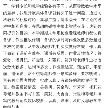
平、学科专长和教学经验各有不同，从而导致教学水平
的差异，我组开展集体备课就解决了这一问题。通过同
科教师的积极讨论，集思广益，博采众长，在讨论的过
程中相互启发，在思想的碰撞中擦出智慧火花，达到共
同提升的目的。本学期期末常规检查发现教师们都认真
备课，作业批改仔细，备课的课时与作业次数多数超过
学校的要求，从中发现教师扎扎实实做好常规工作，真
正做到了课前有准备、课后有反思。作业反馈情况：符
爱乾、潘月妃、符金珠、刘丽莉、符秀玲老师作业批改
次数比较多，达到70多次，作业量适宜。蒲运联、李菊
丽、谢伍爱、谢丕桃等老师作业形式多样，要求明确，
富有独立思考性质，批改认真，有很好的激励评价语
言。教案反馈情况：吴美川、吴金彩、李芳芳、杨莉花
等老师教案书写工整、美观。周香香、张世梅等老师撰
写的教后记次数比较多，认真、详细，及时反思教学中
的得与失。