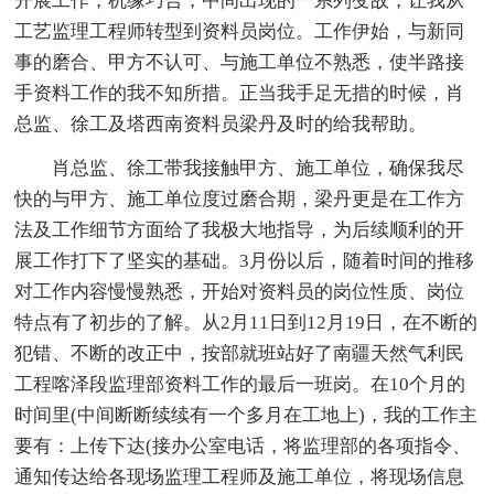
开展工作，机缘巧合，中间出现的一系列变故，让我从
工艺监理工程师转型到资料员岗位。工作伊始，与新同
事的磨合、甲方不认可、与施工单位不熟悉，使半路接
手资料工作的我不知所措。正当我手足无措的时候，肖
总监、徐工及塔西南资料员梁丹及时的给我帮助。
肖总监、徐工带我接触甲方、施工单位，确保我尽
快的与甲方、施工单位度过磨合期，梁丹更是在工作方
法及工作细节方面给了我极大地指导，为后续顺利的开
展工作打下了坚实的基础。3月份以后，随着时间的推移
对工作内容慢慢熟悉，开始对资料员的岗位性质、岗位
特点有了初步的了解。从2月11日到12月19日，在不断的
犯错、不断的改正中，按部就班站好了南疆天然气利民
工程喀泽段监理部资料工作的最后一班岗。在10个月的
时间里(中间断断续续有一个多月在工地上)，我的工作主
要有：上传下达(接办公室电话，将监理部的各项指令、
通知传达给各现场监理工程师及施工单位，将现场信息