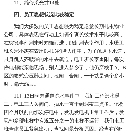
11、维修采光井14处。
四、员工思想状况比较稳定
我们大多数的员工思想较为稳定愿意长期扎根物业
公司，具体表现在行动上如俩个班长技术水平比较高，
在突发事件到来时知难而进，能起到表率作用，水暖工
班长宋小杰在农历8月15的降大雨中，为了疏通下水道，
只身跳入齐腰深的水中去疏通，电工班长李重阳，每次
停电都能亲临现场，别人进入梦乡了，他仍穿梭于A、B
区的箱式变压器之间，拉闸、合闸，一干就是俩个多小
时，毫无怨言。
11月13日晚东通道跑水事件中，我们工程部水暖
工，电工三人关阀门、抽水一直干到深夜三点多。记得
四个月以前的那次停电中，发现发电机正常工作后，发
现50多部电梯中有近五分之一的电梯不运行，我们电工
班全体员工紧急出动，查找问题分析原因。经查有的时