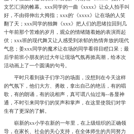
文艺汇演的帷幕。xxx同学的一曲《xxxx》让众人拍手叫
好，不由得伸出大拇指；xxx的'《xxxx》让在场的人笑
翻了天；xxx同学的独舞《xxx》把人们的思绪拉回到几
十年前那个苦难的岁月，观众的情绪随着她的表演而起
伏；xxx班的现代舞又让人感受到浓郁的热情奔放的现代
气息；姜xxx同学的魔术让在场的同学看得目瞪口呆；最
后学前班小朋友的过大年让现场气氛再掀高潮，给本次
活动画上了一个圆满的句号。
平时只看到孩子们学习的场面，没想到在今天这样
的气氛下，他们大方、勇敢，拿出自己的绝活，有的唱
歌，有的朗诵，有的说相声，真可谓八仙过海--各显神
通，不时引来同学们的笑声和掌声，在这里使我们对学
生有了更深的了解。
崭新的xx小学在新的一年里，在上级组织的正确领
导，在家长、社会的关心支持，在全体师生的共同努力