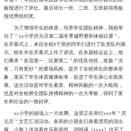
板报进行了评比。最后评出一班、二班、五班获得黑板
报优秀组织奖。
为了增强学生的体质，培养学生团队精神，我校举
办了＂xx小学庆元旦第二届冬季越野赛和体操比赛＂。
在开幕式上，来自全校8个班的同学们进行了队形队列展
示。校长并在开幕式上作了讲话。在本届校运会上，他
们秉承＂友谊第一，比赛第二＂的优良传统，发扬＂没
有，只有更好＂的赛场风格。提升了全校师生的整体形
象，落实了学生体质健康标准，促进了学生身心全面发
展。这次活动是对学生素质、精神风貌的一次大检阅，
也是对全校师生团队拼搏精神的一次大考验，得到了家
长和社会的一致好评。
xx小学的操场上一片欢腾。这里正在举行xxx年＂庆
元旦＂文艺汇演活动。各班的小朋友们身着漂亮的演出
服，小脸上洋溢着欢乐和喜悦。诗朗诵《xxxx》拉开了