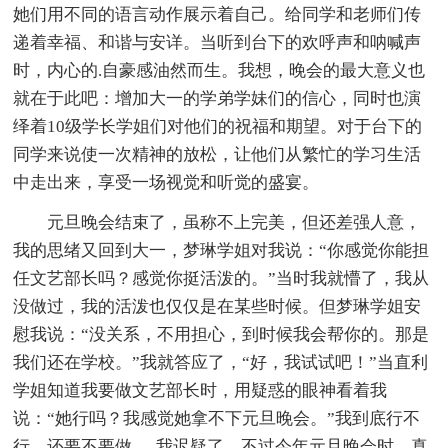
她们用不同的语言动作展示着自己。给同学和老师们传
递着幸福、和谐与安详。当听到台下的欢呼声和呐喊声
时，内心的.自豪感油然而生。我想，晚会的最大意义也
就在于此吧：增加大一的学弟学妹们的信心，同时也演
绎着10级学长学姐们对他们的祝福和期望。对于台下的
同学来说使一次精神的放松，让他们从繁忙的学习生活
中走出来，享受一场视觉和听觉的盛宴。
元旦晚会结束了，虽称不上完美，但还差强人意，
我的思绪又回到大一，梦琳学姐对我说：“你感觉你能担
任文艺部长吗？感觉你挺活泼的。”当时我就懵了，我从
没做过，我的活泼也仅仅是在某些时候。但梦琳学姐安
慰我说：“没关系，不用担心，到时候我会帮你的。那是
我们还在学校。”我就答应了，“好，我试试吧！”当直利
学姐知道我要做文艺部长时，用疑惑的眼神看着我
说：“她行吗？我感觉她拿不下元旦晚会。”我到底行不
行，还要不要做......我迟疑了，不过今年元旦晚会时，真