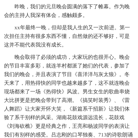
昨晚，我们的元旦晚会圆满的落下了帷幕。作为晚
会的主持人我深有体会，感触颇多。
xx年最终一晚，但却是我人生的又一次前进。第一
次担任主持有很多东西不懂，自然做的还不够好，可是
这并不能代表我没有成长。
晚会取得了必须的成功，大家玩的也很开心。晚会
的节目丰富多彩，就连羊村都派了她们的代表，参加了
我们的晚会，并且表演了节目《喜洋洋与灰太狼》。冬
天来了，用热得快的同学也越来越多了，这不就连晚会
现场都来了一场《热得快》风波。男生女生的歌曲串烧
大比拼更是把晚会带到了高潮。《搞笑时装秀》、《雷
人舞蹈》让大家开怀大笑，《新篇系干招新》让我们体
验了系干别样的风采。湖南花鼓戏源远流长，花鼓戏
《刘海砍樵》更是经典之作，王亮和杨波同学的表演让
我们有别样的感受。吕志刚的口琴独奏、713的诗歌朗诵