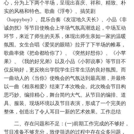
心，分为上下两个半场，呈现出喜庆、祥和、精致、朴
实的风格和特色。歌曲《浮夸》、搞笑剧
《happyboy》、昆乐合奏《友谊地久天长》、小品《非
诚勿扰》等节目使晚会上半场气氛高潮迭起，中场互动
环节，来近了师生的关系，体现出师生亲如一家的温暖
氛围。女生合唱《爱笑的眼睛》拉开了下半场的帷幕，
歌曲串烧《把命都给你了》、《突然好想你》、《小苹
果》、《我的好兄弟》以及小品《小郭说事》等节目不
仅反响好，更反映出学院学生日常生活的良好氛围。而
一曲动人的《当你》使晚会的气氛达到最高潮，并最终
以一曲《相亲相爱》结束了本次晚会。此次晚会节目构
思巧妙、编排精心，舞台简约大气。从节目的编排、道
具、服装、现场环境以及节目表演，形成了一个完美的
整体，创造出了令人耳目一新的艺术效果。工作总结
二、存在问题和不足：(一)前期工作完成的不够好，
节目准备不够充分，致使筛选的过程中存在众多问题，