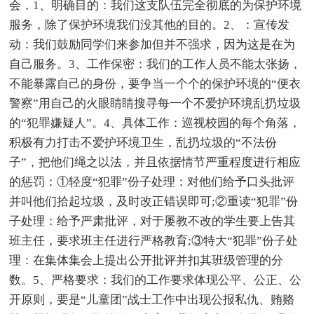
会，1、明确目的：我们这支队伍完全彻底的为保护环境
服务，除了保护环境我们没其他的目的。2、：宣传发
动：我们鼓励同学们来参加但并不强求，因为这是在为
自己服务。3、工作保密：我们的工作人员不能太张扬，
不能暴露自己的身份，要争当一个个的保护环境的“便衣
警察”用自己的火眼睛睛搜寻每一个不爱护环境乱扔垃圾
的“犯罪嫌疑人”。4、具体工作：巡视校园的每个角落，
积极有力打击不爱护环境卫生，乱扔垃圾的“不法份
子”，把他们绳之以法，并且依据情节严重程度进行相应
的惩罚：①轻度“犯罪”份子处理：对他们给予口头批评
并叫他们拾起垃圾，及时改正错误即可;②重读“犯罪”份
子处理：给予严肃批评，对于屡教不改的学生要上告其
班主任，要求班主任进行严格教育;③特大“犯罪”份子处
理：在集体集会上提出公开批评并扣其班级管理的分
数。5、严格要求：我们的工作要求体现公平、公正、公
开原则，要是“儿童团”战士工作中出现公报私仇、贿赂