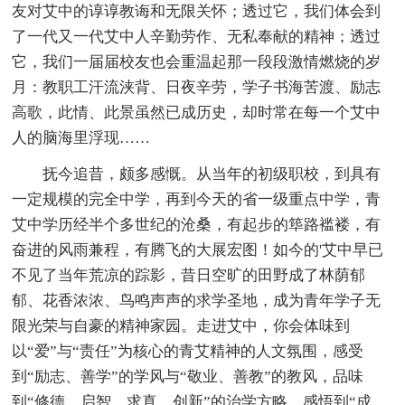
友对艾中的谆谆教诲和无限关怀；透过它，我们体会到
了一代又一代艾中人辛勤劳作、无私奉献的精神；透过
它，我们一届届校友也会重温起那一段段激情燃烧的岁
月：教职工汗流浃背、日夜辛劳，学子书海苦渡、励志
高歌，此情、此景虽然已成历史，却时常在每一个艾中
人的脑海里浮现……
抚今追昔，颇多感慨。从当年的初级职校，到具有
一定规模的完全中学，再到今天的省一级重点中学，青
艾中学历经半个多世纪的沧桑，有起步的筚路褴褛，有
奋进的风雨兼程，有腾飞的大展宏图！如今的'艾中早已
不见了当年荒凉的踪影，昔日空旷的田野成了林荫郁
郁、花香浓浓、鸟鸣声声的求学圣地，成为青年学子无
限光荣与自豪的精神家园。走进艾中，你会体味到
以“爱”与“责任”为核心的青艾精神的人文氛围，感受
到“励志、善学”的学风与“敬业、善教”的教风，品味
到“修德、启智、求真、创新”的治学方略，感悟到“成