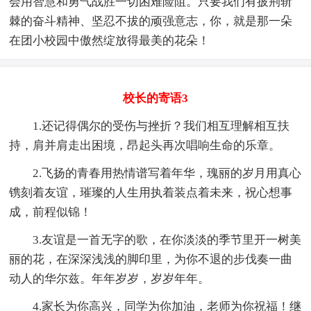
会用智慧和勇气战胜一切困难险阻。只要我们有披荆斩
棘的奋斗精神、坚忍不拔的顽强意志，你，就是那一朵
在团小校园中傲然绽放得最美的花朵！
校长的寄语3
1.还记得偶尔的受伤与挫折？我们相互理解相互扶
持，肩并肩走出困境，昂起头再次唱响生命的乐章。
2.飞扬的青春用热情谱写着年华，瑰丽的岁月用真心
镌刻着友谊，璀璨的人生用执着装点着未来，祝心想事
成，前程似锦！
3.友谊是一首无字的歌，在你淡淡的季节里开一树美
丽的花，在深深浅浅的脚印里，为你不退的步伐奏一曲
动人的华尔兹。年年岁岁，岁岁年年。
4.家长为你高兴，同学为你加油，老师为你祝福！继