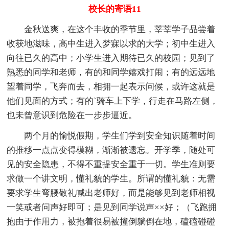
校长的寄语11
金秋送爽，在这个丰收的季节里，莘莘学子品尝着
收获地滋味，高中生进入梦寐以求的大学；初中生进入
向往已久的高中；小学生进入期待已久的校园；见到了
熟悉的同学和老师，有的和同学嬉戏打闹；有的远远地
望着同学，飞奔而去，相拥一起表示问候，或许这就是
他们见面的方式；有的`骑车上下学，行走在马路左侧，
也未曾意识到危险在一步步逼近。
两个月的愉悦假期，学生们学到安全知识随着时间
的推移一点点变得模糊，渐渐被遗忘。开学季，随处可
见的安全隐患，不得不重提安全重于一切。学生准则要
求做一个讲文明，懂礼貌的学生。所谓的懂礼貌：无需
要求学生弯腰敬礼喊出老师好，而是能够见到老师相视
一笑或者问声好即可；是见到同学说声××好；（飞跑拥
抱由于作用力，被抱着很易被撞倒躺倒在地，磕磕碰碰