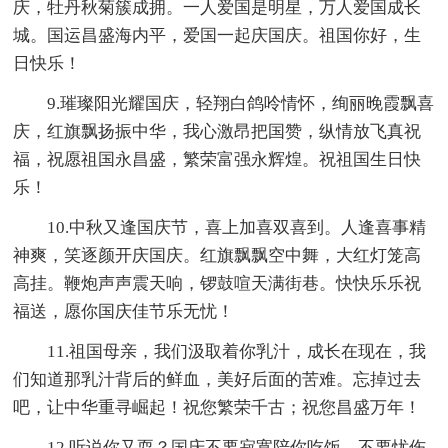
庆，牡丹秋菊簇成拥。一人爱国是明星，万人爱国成长
城。国运昌盛海内平，爱国一起庆国庆。祖国你好，生
日快乐！
9.璀璨阳光耀国庆，轻翔白鸽呤情怀，绚丽晚霞飘喜
庆，红旗飘扬振中华，我心激昂把国赞，纵情放飞真祝
福，祝愿祖国永昌盛，繁荣富强永辉煌。祝祖国生日快
乐！
10.中秋又逢国庆节，喜上加喜双喜到。人逢喜事精
神爽，笑逐颜开庆国庆。红旗飘飘空中舞，大红灯笼高
高挂。鞭炮声声震天响，锣鼓喧天满街巷。快快乐乐祝
福送，愿你国庆佳节乐无忧！
11.祖国母亲，我们汲取着你乳汁，成长在现在，我
们知道那乳汁背后的鲜血，美好后面的苦难。忘掉过去
吧，让中华重寻崛起！祝您繁荣千古；祝您昌盛万年！
12.听说你又耍？国庆不要寂寞陪你吃饭，不要忧伤