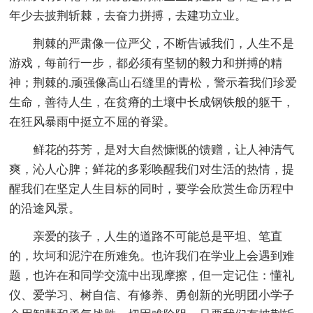
年少去披荆斩棘，去奋力拼搏，去建功立业。
荆棘的严肃像一位严父，不断告诫我们，人生不是
游戏，每前行一步，都必须有坚韧的毅力和拼搏的精
神；荆棘的.顽强像高山石缝里的青松，警示着我们珍爱
生命，善待人生，在贫瘠的土壤中长成钢铁般的躯干，
在狂风暴雨中挺立不屈的脊梁。
鲜花的芬芳，是对大自然慷慨的馈赠，让人神清气
爽，沁人心脾；鲜花的多彩唤醒我们对生活的热情，提
醒我们在坚定人生目标的同时，要学会欣赏生命历程中
的沿途风景。
亲爱的孩子，人生的道路不可能总是平坦、笔直
的，坎坷和泥泞在所难免。也许我们在学业上会遇到难
题，也许在和同学交流中出现摩擦，但一定记住：懂礼
仪、爱学习、树自信、有修养、勇创新的光明团小学子