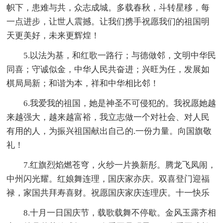
帜下，患难与共，众志成城。多载春秋，斗转星移，每
一点进步，让世人震撼。让我们携手祝愿我们的祖国明
天更美好，未来更辉煌！
5.以法为基，和红歌一路行；与德做邻，文明中华民
同喜；守诚似金，中华人民共奋进；兴旺为任，发展如
棋局局新；和谐为本，祥和中华相比邻！
6.我爱我的祖国，她是神圣不可侵犯的。我祝愿她越
来越强大，越来越富裕，我立志做一个对社会、对人民
有用的人，为振兴祖国献出自己的.一份力量。向国旗敬
礼！
7.红旗烈焰燃苍穹，火纱一片换新彤。腾龙飞凤闹，
中州闪光耀。红娘舞连理，国庆家亦庆。双喜登门迎福
禄，家国共拜寿喜财。祝愿国庆家庆连理庆。十一快乐
8.十月一日国庆节，载歌载舞不停歇。金风玉露齐相