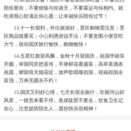
陪你逛街，不要烦恼与你谈天，不要霉运与你相约。就
吃准我心软满足你心愿：让幸福快乐陪你过节！
13.十一长假到，外出旅游好，景区购物需注意：景
区商品慎重买；小心利诱游说手法；不要贪图小便宜吃
大亏，祝你国庆旅行愉快，购物愉快！
14.五星红旗迎风飘，金秋十月迎国庆，祖国华诞笑
开颜，举国同庆把喜传，手捧鲜花着盛装，高举美酒表
祝愿，锣鼓喧天烟花绽，放声歌唱颂祖国，祝福祖国永
富强，万寿无疆永不朽！
15.国庆又到好心情，七天长假去旅行，壮丽河山好
风景，一路赏来看不停。悬崖陡壁不要去，饮食卫生记
在心，注意提防陌生人，愿你快乐倍精神！