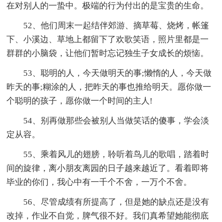
在对别人的一蛰中。极端的行为付出的是宝贵的生命。
52、他们周末一起结伴郊游、摘草莓、烧烤，帐篷
下、小溪边、草地上都留下了欢歌笑语，照片里都是一
群群的小脑袋，让他们暂时忘记独生子女成长的烦恼。
53、聪明的人，今天做明天的事;懒惰的人，今天做
昨天的事;糊涂的人，把昨天的事也推给明天。愿你做一
个聪明的孩子，愿你做一个时间的主人!
54、别再做那些会被别人当做笑话的傻事，学会淡
定从容。
55、乘着风儿的翅膀，聆听着鸟儿的歌唱，踏着时
间的旋律，离小朋友离园的日子越来越近了。看着即将
毕业的你们，我心中有一千个不舍，一万个不舍。
56、尽管成绩有所提高了，但是她的缺点还是没有
改掉，作业不自觉，脾气很不好。我们真希望她能彻底