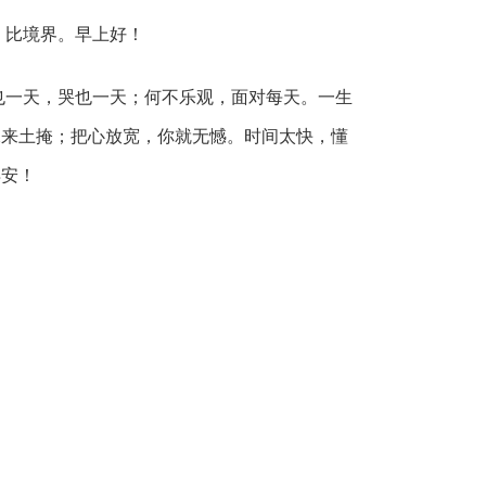
；比境界。早上好！
也一天，哭也一天；何不乐观，面对每天。一生
水来土掩；把心放宽，你就无憾。时间太快，懂
早安！