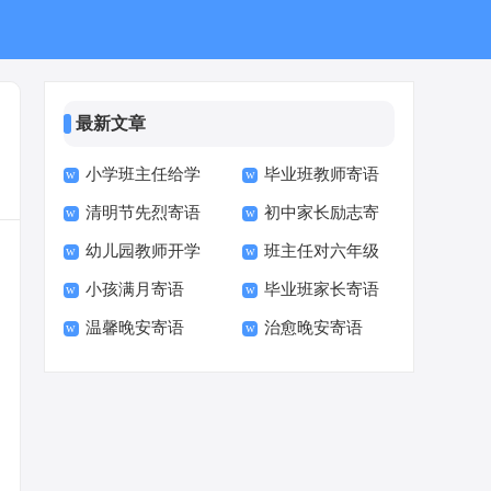
最新文章
小学班主任给学
毕业班教师寄语
清明节先烈寄语
初中家长励志寄
生的寄语
甄选
幼儿园教师开学
班主任对六年级
语
小孩满月寄语
毕业班家长寄语
寄语
学生的寄语
温馨晚安寄语
治愈晚安寄语