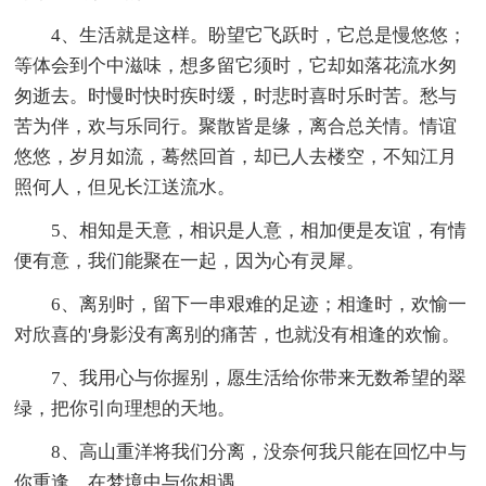
4、生活就是这样。盼望它飞跃时，它总是慢悠悠；
等体会到个中滋味，想多留它须时，它却如落花流水匆
匆逝去。时慢时快时疾时缓，时悲时喜时乐时苦。愁与
苦为伴，欢与乐同行。聚散皆是缘，离合总关情。情谊
悠悠，岁月如流，蓦然回首，却已人去楼空，不知江月
照何人，但见长江送流水。
5、相知是天意，相识是人意，相加便是友谊，有情
便有意，我们能聚在一起，因为心有灵犀。
6、离别时，留下一串艰难的足迹；相逢时，欢愉一
对欣喜的'身影没有离别的痛苦，也就没有相逢的欢愉。
7、我用心与你握别，愿生活给你带来无数希望的翠
绿，把你引向理想的天地。
8、高山重洋将我们分离，没奈何我只能在回忆中与
你重逢，在梦境中与你相遇。