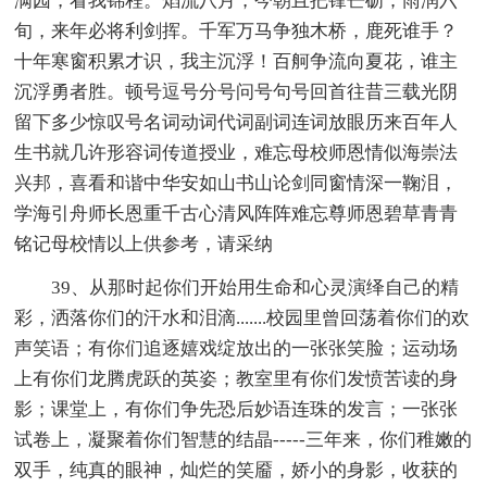
满园，看我锦程。焰流八月，今朝且把锋芒砺；雨润六
旬，来年必将利剑挥。千军万马争独木桥，鹿死谁手？
十年寒窗积累才识，我主沉浮！百舸争流向夏花，谁主
沉浮勇者胜。顿号逗号分号问号句号回首往昔三载光阴
留下多少惊叹号名词动词代词副词连词放眼历来百年人
生书就几许形容词传道授业，难忘母校师恩情似海崇法
兴邦，喜看和谐中华安如山书山论剑同窗情深一鞠泪，
学海引舟师长恩重千古心清风阵阵难忘尊师恩碧草青青
铭记母校情以上供参考，请采纳
39、从那时起你们开始用生命和心灵演绎自己的精
彩，洒落你们的汗水和泪滴.......校园里曾回荡着你们的欢
声笑语；有你们追逐嬉戏绽放出的一张张笑脸；运动场
上有你们龙腾虎跃的英姿；教室里有你们发愤苦读的身
影；课堂上，有你们争先恐后妙语连珠的发言；一张张
试卷上，凝聚着你们智慧的结晶-----三年来，你们稚嫩的
双手，纯真的眼神，灿烂的笑靥，娇小的身影，收获的