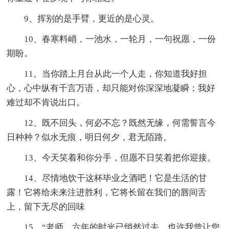
9、挥别的是手臂，更近的是心灵。
10、春寒料峭，一池水，一轮月，一句祝愿，一份
期盼。
11、当你踏上月台从此一个人走，你知道我好担
心，心中纵有千言万语，却只能对你深深地凝瞬；我好
难过却不肯说出口。
12、既不回头，何必不忘？既然无缘，何需誓言今
日种种？似水无痕，明日何夕，君无陌路。
13、今天笑着和你分手，但愿不日笑着把你迎接。
14、尽情地饮干这杯毕业之酒吧！它是生活的甘
露！它将给未来注进胜利，它将长留在我们的唇间舌
上，留下无尽的回味
15、“老师，六年的时光已悄然过去。也许我曾让您