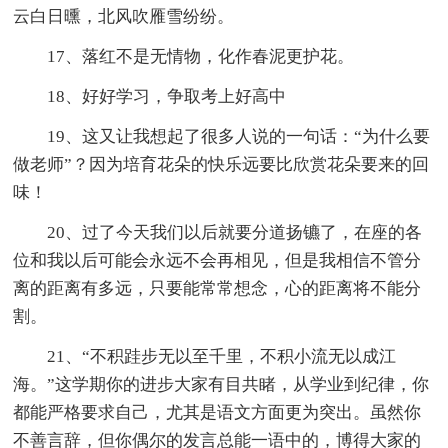
云白日曛，北风吹雁雪纷纷。
17、落红不是无情物，化作春泥更护花。
18、好好学习，争取考上好高中
19、这又让我想起了很多人说的一句话：“为什么要
做老师”？因为培育花朵的快乐远要比欣赏花朵要来的回
味！
20、过了今天我们以后就要分道扬镳了，在座的各
位和我以后可能会永远不会再相见，但是我相信不管分
离的距离有多远，只要能常常想念，心的距离将不能分
割。
21、“不积跬步无以至千里，不积小流无以成江
海。”这学期你的进步大家有目共睹，从学业到纪律，你
都能严格要求自己，尤其是语文方面更为突出。虽然你
不善言辞，但你偶尔的发言总能一语中的，博得大家的