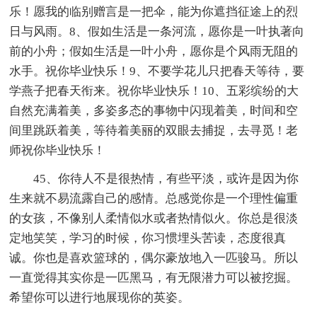
乐！愿我的临别赠言是一把伞，能为你遮挡征途上的烈
日与风雨。8、假如生活是一条河流，愿你是一叶执著向
前的小舟；假如生活是一叶小舟，愿你是个风雨无阻的
水手。祝你毕业快乐！9、不要学花儿只把春天等待，要
学燕子把春天衔来。祝你毕业快乐！10、五彩缤纷的大
自然充满着美，多姿多态的事物中闪现着美，时间和空
间里跳跃着美，等待着美丽的双眼去捕捉，去寻觅！老
师祝你毕业快乐！
45、你待人不是很热情，有些平淡，或许是因为你
生来就不易流露自己的感情。总感觉你是一个理性偏重
的女孩，不像别人柔情似水或者热情似火。你总是很淡
定地笑笑，学习的时候，你习惯埋头苦读，态度很真
诚。你也是喜欢篮球的，偶尔豪放地入一匹骏马。所以
一直觉得其实你是一匹黑马，有无限潜力可以被挖掘。
希望你可以进行地展现你的英姿。