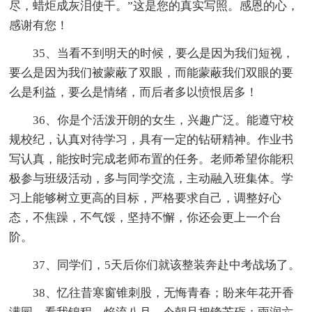
尽，蜡炬成灰泪使干。”这是您的真实写照。感恩的心，
感谢有您！
35、当看不到明天的时候，要么是因为我们短视，
要么是因为我们被蒙蔽了双眼，而能蒙蔽我们双眼的要
么是利益，要么是情绪，而后者多以愤恨居多！
36、你是个活泼开朗的女生，兴趣广泛。能遵守校
规校纪，认真对待学习，具有一定的钻研精神。作业书
写认真，能按时完成老师布置的任务。老师希望你能积
极参与班级活动，多与同学交流，主动融入班集体。学
习上能够树立更高的目标，严格要求自己，调整好心
态，不焦躁，不气馁，坚持不懈，你还会更上一个台
阶。
37、同学们，5天后你们就该整装奔赴中考战场了。
38、忆往昔寒窗锥刺股，无悔青春；盼来年花开香