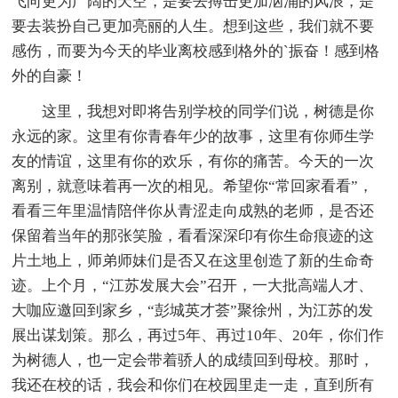
飞向更为广阔的天空，是要去搏击更加汹涌的风浪，是
要去装扮自己更加亮丽的人生。想到这些，我们就不要
感伤，而要为今天的毕业离校感到格外的`振奋！感到格
外的自豪！
这里，我想对即将告别学校的同学们说，树德是你
永远的家。这里有你青春年少的故事，这里有你师生学
友的情谊，这里有你的欢乐，有你的痛苦。今天的一次
离别，就意味着再一次的相见。希望你“常回家看看”，
看看三年里温情陪伴你从青涩走向成熟的老师，是否还
保留着当年的那张笑脸，看看深深印有你生命痕迹的这
片土地上，师弟师妹们是否又在这里创造了新的生命奇
迹。上个月，“江苏发展大会”召开，一大批高端人才、
大咖应邀回到家乡，“彭城英才荟”聚徐州，为江苏的发
展出谋划策。那么，再过5年、再过10年、20年，你们作
为树德人，也一定会带着骄人的成绩回到母校。那时，
我还在校的话，我会和你们在校园里走一走，直到所有