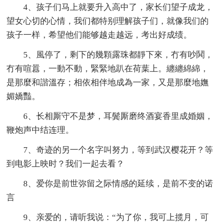
4、孩子们马上就要升入高中了，家长们望子成龙，
望女心切的心情，我们都特别理解孩子们，就像我们的
孩子一样，希望他们能够越走越远，考出好成绩。
5、風停了，剩下的幾顆露珠都靜下來，冇有吵鬨，
冇有喧囂，一動不動，緊緊地趴在荷葉上。纏纏綿綿，
是那麼和諧溫存；相依相伴地成為一家，又是那麼地嫵
媚嬌豔。
6、长相厮守不是梦，耳鬓厮磨终酒宴香里成婚姻，
鞭炮声中结连理。
7、奇迹的另一个名字叫努力，等到武汉樱花开？等
到电影上映时？我们一起去看？
8、爱你是前世弥留之际情感的延续，是前不变的诺
言
9、亲爱的，请听我说：“为了你，我可上揽月，可