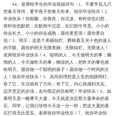
44、老师给学生的毕业祝福诗句：1、不要学花儿只
把春天等待，要学燕子把春天衔来。祝你毕业快乐！2、
毕业快乐！你聪颖，你善良，你活泼。有时你也幻想，
有时你也默然，在默然中沉思，在幻想中寻觅。小小的
你会长大，小小的你会成熟，愿你更坚强！愿你更自
信！3、明天，这是个美丽灿烂。辉映着五光十色的迷人
的字眼。愿你的明天无限美丽。无限灿烂。无限迷人！
老师祝你毕业快乐！4、聪明的人，今天做明天的事；懒
惰的人，今天做昨天的事；糊涂的人，把昨天的事也推
给明天。愿你做一个聪明的孩子！愿你做一个时间的主
人！祝你毕业快乐！5、高尚的理想是人生的指路明灯。
有了它，生活就有了方向；有了它，内心就感到充实。
迈开坚定的步伐，走向既定的目标吧！毕业快乐！6、如
果明天是一幢摩天大厦，今天就是决定那大厦寿命的基
石。同学，让我们珍惜今天这一分一秒，把这大厦的基
石打得无比坚实。老师祝你毕业快乐！7、祝你毕业快