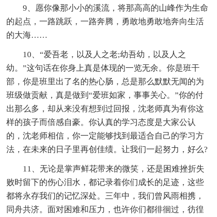
9、愿你像那小小的溪流，将那高高的山峰作为生命
的起点，一路跳跃，一路奔腾，勇敢地勇敢地奔向生活
的大海……
10、“爱吾老，以及人之老;幼吾幼，以及人之
幼。”这句话在你身上真是体现的一览无余。你是班干
部，你是班里出了名的热心肠，总是那么默默无闻的为
班级做贡献，真是做到“爱班如家，事事关心。”你的付
出那么多，却从来没有想到过回报，沈老师真为有你这
样的孩子而倍感自豪。你认真的学习态度是大家公认
的，沈老师相信，你一定能够找到最适合自己的学习方
法，在未来的日子里再创佳绩。让我们一起努力，好么?
11、无论是掌声鲜花带来的微笑，还是困难挫折失
败时留下的伤心泪水，都记录着你们成长的足迹，这些
都将永存我们的记忆深处。三年中，我们曾风雨相携，
同舟共济。面对困难和压力，也许你们都徘徊过，彷徨