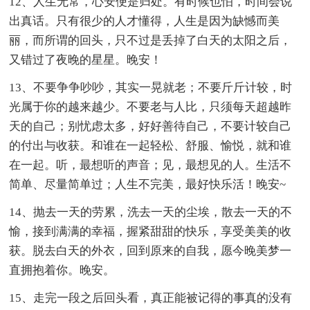
12、人生无常，心安便是归处。有时候也怕，时间会说
出真话。只有很少的人才懂得，人生是因为缺憾而美
丽，而所谓的回头，只不过是丢掉了白天的太阳之后，
又错过了夜晚的星星。晚安！
13、不要争争吵吵，其实一晃就老；不要斤斤计较，时
光属于你的越来越少。不要老与人比，只须每天超越昨
天的自己；别忧虑太多，好好善待自己，不要计较自己
的付出与收获。和谁在一起轻松、舒服、愉悦，就和谁
在一起。听，最想听的声音；见，最想见的人。生活不
简单、尽量简单过；人生不完美，最好快乐活！晚安~
14、抛去一天的劳累，洗去一天的尘埃，散去一天的不
愉，接到满满的幸福，握紧甜甜的快乐，享受美美的收
获。脱去白天的外衣，回到原来的自我，愿今晚美梦一
直拥抱着你。晚安。
15、走完一段之后回头看，真正能被记得的事真的没有