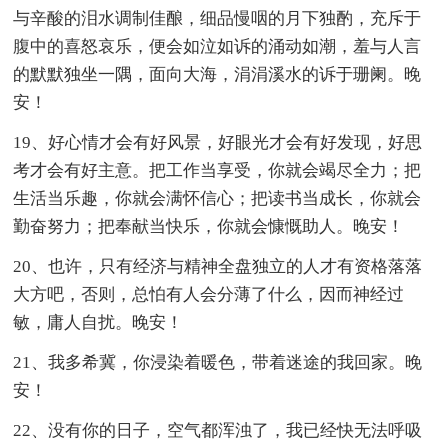
与辛酸的泪水调制佳酿，细品慢咽的月下独酌，充斥于
腹中的喜怒哀乐，便会如泣如诉的涌动如潮，羞与人言
的默默独坐一隅，面向大海，涓涓溪水的诉于珊阑。晚
安！
19、好心情才会有好风景，好眼光才会有好发现，好思
考才会有好主意。把工作当享受，你就会竭尽全力；把
生活当乐趣，你就会满怀信心；把读书当成长，你就会
勤奋努力；把奉献当快乐，你就会慷慨助人。晚安！
20、也许，只有经济与精神全盘独立的人才有资格落落
大方吧，否则，总怕有人会分薄了什么，因而神经过
敏，庸人自扰。晚安！
21、我多希冀，你浸染着暖色，带着迷途的我回家。晚
安！
22、没有你的日子，空气都浑浊了，我已经快无法呼吸