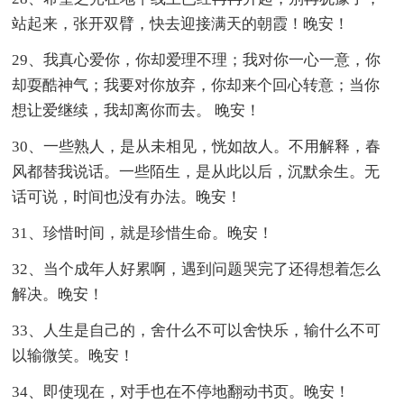
站起来，张开双臂，快去迎接满天的朝霞！晚安！
29、我真心爱你，你却爱理不理；我对你一心一意，你
却耍酷神气；我要对你放弃，你却来个回心转意；当你
想让爱继续，我却离你而去。 晚安！
30、一些熟人，是从未相见，恍如故人。不用解释，春
风都替我说话。一些陌生，是从此以后，沉默余生。无
话可说，时间也没有办法。晚安！
31、珍惜时间，就是珍惜生命。晚安！
32、当个成年人好累啊，遇到问题哭完了还得想着怎么
解决。晚安！
33、人生是自己的，舍什么不可以舍快乐，输什么不可
以输微笑。晚安！
34、即使现在，对手也在不停地翻动书页。晚安！