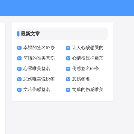
最新文章
幸福的签名67条
让人心酸想哭的
简洁的唯美悲伤
心情很压抑迷茫
爱情签名女生
心累唯美签名
伤感签名69条
签名
无助的伤感签名
悲伤唯美说说签
悲伤签名
文艺伤感签名
简单的伤感唯美
名
签名88条