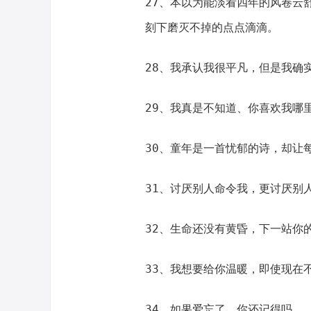
27、本以为能淡看四年的风卷云
刻下磨灭不掉的点点滴滴。
28、我承认我很平凡，但是我确
29、我真是不知道、你喜欢我哪
30、童年是一首忧郁的诗，却让
31、讨厌别人命令我，更讨厌别
32、生命还没有黄昏，下一站你
33、我想要给你温暖，即使现在
34、如果爱忘了，你还记得吗。