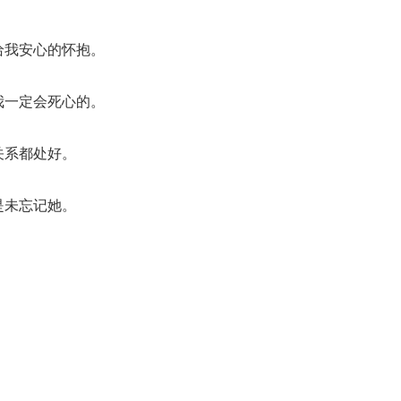
给我安心的怀抱。
我一定会死心的。
关系都处好。
是未忘记她。