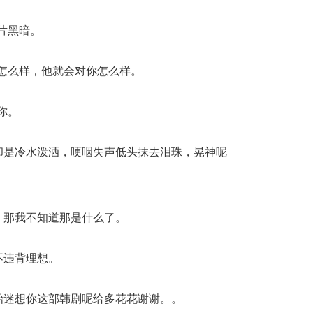
片黑暗。
怎么样，他就会对你怎么样。
你。
却是冷水泼洒，哽咽失声低头抹去泪珠，晃神呢
，那我不知道那是什么了。
不违背理想。
始迷想你这部韩剧呢给多花花谢谢。。