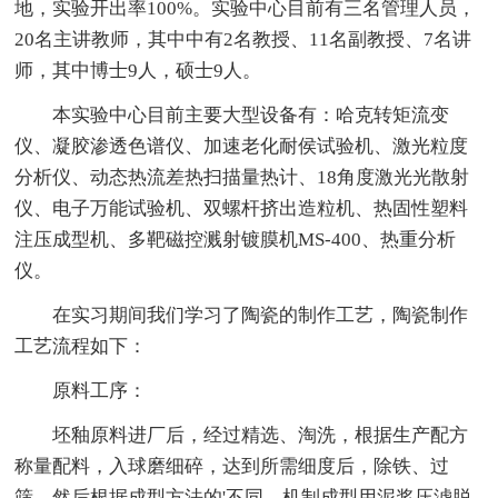
地，实验开出率100%。实验中心目前有三名管理人员，
20名主讲教师，其中中有2名教授、11名副教授、7名讲
师，其中博士9人，硕士9人。
本实验中心目前主要大型设备有：哈克转矩流变
仪、凝胶渗透色谱仪、加速老化耐侯试验机、激光粒度
分析仪、动态热流差热扫描量热计、18角度激光光散射
仪、电子万能试验机、双螺杆挤出造粒机、热固性塑料
注压成型机、多靶磁控溅射镀膜机MS-400、热重分析
仪。
在实习期间我们学习了陶瓷的制作工艺，陶瓷制作
工艺流程如下：
原料工序：
坯釉原料进厂后，经过精选、淘洗，根据生产配方
称量配料，入球磨细碎，达到所需细度后，除铁、过
筛，然后根据成型方法的'不同，机制成型用泥浆压滤脱