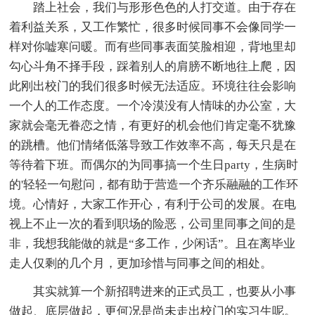
踏上社会，我们与形形色色的人打交道。由于存在
着利益关系，又工作繁忙，很多时候同事不会像同学一
样对你嘘寒问暖。而有些同事表面笑脸相迎，背地里却
勾心斗角不择手段，踩着别人的肩膀不断地往上爬，因
此刚出校门的我们很多时候无法适应。环境往往会影响
一个人的工作态度。一个冷漠没有人情味的办公室，大
家就会毫无眷恋之情，有更好的机会他们肯定毫不犹豫
的跳槽。他们情绪低落导致工作效率不高，每天只是在
等待着下班。而偶尔的为同事搞一个生日party，生病时
的'轻轻一句慰问，都有助于营造一个齐乐融融的工作环
境。心情好，大家工作开心，有利于公司的发展。在电
视上不止一次的看到职场的险恶，公司里同事之间的是
非，我想我能做的就是“多工作，少闲话”。且在离毕业
走人仅剩的几个月，更加珍惜与同事之间的相处。
其实就算一个新招聘进来的正式员工，也要从小事
做起、底层做起，更何况是尚未走出校门的实习生呢。