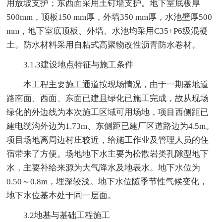
用放坡支护；东西面采用土钉墙支护。地下室底板厚
500mm，顶板150 mm厚，外墙350 mm厚，水池壁厚500
mm，地下室底顶板、外墙、水池均采用C35+P6级混凝
土。防水材料采用自粘式高聚物改性沥青防水卷材。
3.1.3建设地点特征与施工条件
本工程主要施工通道按现场情况，由于一期基地道
路南面、西面、东面已建且绿化已施工完成，故从现场
绿化的外边线为本次施工区域可用场地，项目西侧距已
建电缆沟外边为1.73m、东侧距已建厂区道路边为4.5m。
项目场地离周边村庄较近，给施工作业及管理人员的住
宿带来了方便。场地地下水主要为松散岩类孔隙型地下
水，主要补给来源为大气降水及地表水。地下水位为
0.50～0.8m，埋深较浅。地下水位随季节性气候变化，
地下水位基本处于同一层面。
3.2地基与基础工程施工