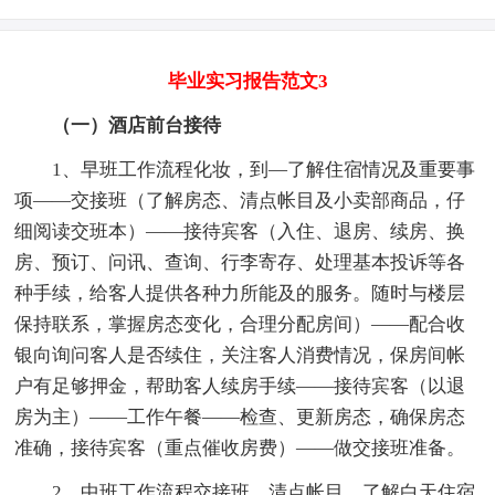
毕业实习报告范文3
（一）酒店前台接待
1、早班工作流程化妆，到—了解住宿情况及重要事
项——交接班（了解房态、清点帐目及小卖部商品，仔
细阅读交班本）——接待宾客（入住、退房、续房、换
房、预订、问讯、查询、行李寄存、处理基本投诉等各
种手续，给客人提供各种力所能及的服务。随时与楼层
保持联系，掌握房态变化，合理分配房间）——配合收
银向询问客人是否续住，关注客人消费情况，保房间帐
户有足够押金，帮助客人续房手续——接待宾客（以退
房为主）——工作午餐——检查、更新房态，确保房态
准确，接待宾客（重点催收房费）——做交接班准备。
2、中班工作流程交接班，清点帐目，了解白天住宿