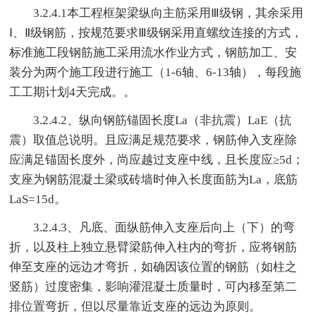
3.2.4.1本工程框架梁纵向主筋采用Ⅲ级钢，其余采用
Ⅰ、Ⅱ级钢筋，按规范要求Ⅲ级钢采用直螺纹连接的方式，
标准施工段钢筋施工采用流水作业方式，钢筋加工、安
装分为两个施工段进行施工（1-6轴、6-13轴），每段施
工工期计划4天完成。。
3.2.4.2、纵向钢筋锚固长度La（非抗震）LaE（抗
震）取值总说明。且应满足规范要求，钢筋伸入支座除
应满足锚固长度外，尚应越过支座中线，且长度应≥5d；
支座为钢筋混凝土梁或砖墙时伸入长度面筋为La，底筋
LaS=15d。
3.2.4.3、凡底、面纵筋伸入支座后向上（下）的弯
折，以及柱上独立悬臂梁筋伸入柱内的弯折，应将钢筋
伸至支座的远边才弯折，如确因该位置的钢筋（如柱之
竖筋）过度密集，影响灌混凝土质量时，可内移至第二
排位置弯折，但以尽量靠近支座的远边为原则。