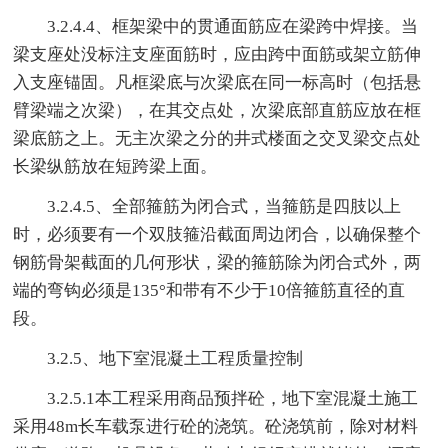
3.2.4.4、框架梁中的贯通面筋应在梁跨中焊接。当
梁支座处没标注支座面筋时，应由跨中面筋或架立筋伸
入支座锚固。凡框梁底与次梁底在同一标高时（包括悬
臂梁端之次梁），在其交点处，次梁底部直筋应放在框
梁底筋之上。无主次梁之分的井式楼面之交叉梁交点处
长梁纵筋放在短跨梁上面。
3.2.4.5、全部箍筋为闭合式，当箍筋是四肢以上
时，必须要有一个双肢箍沿截面周边闭合，以确保整个
钢筋骨架截面的几何形状，梁的箍筋除为闭合式外，两
端的弯钩必须是135°和带有不少于10倍箍筋直径的直
段。
3.2.5、地下室混凝土工程质量控制
3.2.5.1本工程采用商品预拌砼，地下室混凝土施工
采用48m长车载泵进行砼的浇筑。砼浇筑前，除对材料