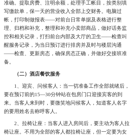
准确。提取房费、注明余额，处理手工帐目，按类别填
写缴款单，保一天的营业收入全部上交财务。电脑过
帐，打印制做报表——对前台日常单据及表格进行整
理、归档和补充，整理和补充小卖部商品，做好话务监
控和相关记录，打扫前台内部及大厅的卫生——检查叫
醒服务记录，为当日预订进行排房并及时与楼层沟通
——检查、更新房态，确保房态正确，并做好交接班准
备。
（二）酒店餐饮服务
1、迎宾、问候客人：当一切准备工作全部就绪后，
要在预订前的15—30分钟站在包房门口迎接宾客的到
来。当客人来到时，要微笑地问候客人，知道客人名字
的要用姓名去称呼客人。
2、拉椅让座：当客人进入房间后，要主动为客人拉
椅让座。不用为全部的客人都拉椅让座，但一定要为女