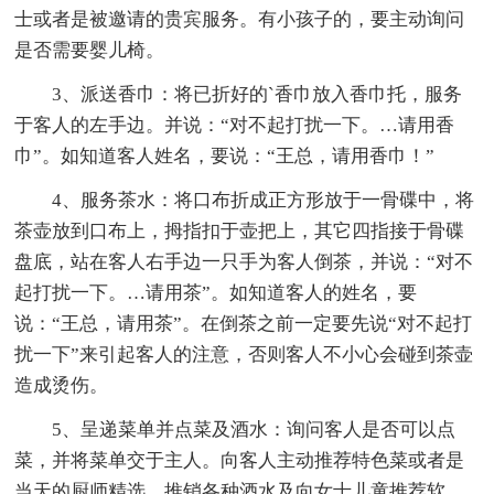
士或者是被邀请的贵宾服务。有小孩子的，要主动询问
是否需要婴儿椅。
3、派送香巾：将已折好的`香巾放入香巾托，服务
于客人的左手边。并说：“对不起打扰一下。…请用香
巾”。如知道客人姓名，要说：“王总，请用香巾！”
4、服务茶水：将口布折成正方形放于一骨碟中，将
茶壶放到口布上，拇指扣于壶把上，其它四指接于骨碟
盘底，站在客人右手边一只手为客人倒茶，并说：“对不
起打扰一下。…请用茶”。如知道客人的姓名，要
说：“王总，请用茶”。在倒茶之前一定要先说“对不起打
扰一下”来引起客人的注意，否则客人不小心会碰到茶壶
造成烫伤。
5、呈递菜单并点菜及酒水：询问客人是否可以点
菜，并将菜单交于主人。向客人主动推荐特色菜或者是
当天的厨师精选。推销各种酒水及向女士儿童推荐软