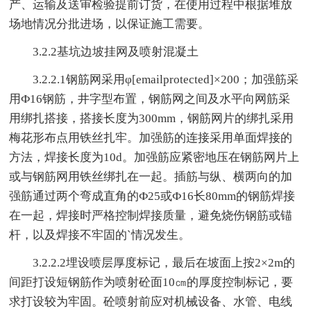
产、运输及送审检验提前订货，在使用过程中根据堆放
场地情况分批进场，以保证施工需要。
3.2.2基坑边坡挂网及喷射混凝土
3.2.2.1钢筋网采用φ[emailprotected]×200；加强筋采
用Ф16钢筋，井字型布置，钢筋网之间及水平向网筋采
用绑扎搭接，搭接长度为300mm，钢筋网片的绑扎采用
梅花形布点用铁丝扎牢。加强筋的连接采用单面焊接的
方法，焊接长度为10d。加强筋应紧密地压在钢筋网片上
或与钢筋网用铁丝绑扎在一起。插筋与纵、横两向的加
强筋通过两个弯成直角的Ф25或Ф16长80mm的钢筋焊接
在一起，焊接时严格控制焊接质量，避免烧伤钢筋或锚
杆，以及焊接不牢固的`情况发生。
3.2.2.2埋设喷层厚度标记，最后在坡面上按2×2m的
间距打设短钢筋作为喷射砼面10㎝的厚度控制标记，要
求打设较为牢固。砼喷射前应对机械设备、水管、电线