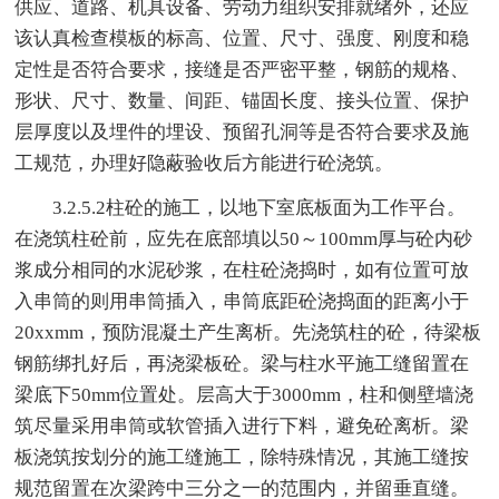
供应、道路、机具设备、劳动力组织安排就绪外，还应
该认真检查模板的标高、位置、尺寸、强度、刚度和稳
定性是否符合要求，接缝是否严密平整，钢筋的规格、
形状、尺寸、数量、间距、锚固长度、接头位置、保护
层厚度以及埋件的埋设、预留孔洞等是否符合要求及施
工规范，办理好隐蔽验收后方能进行砼浇筑。
3.2.5.2柱砼的施工，以地下室底板面为工作平台。
在浇筑柱砼前，应先在底部填以50～100mm厚与砼内砂
浆成分相同的水泥砂浆，在柱砼浇捣时，如有位置可放
入串筒的则用串筒插入，串筒底距砼浇捣面的距离小于
20xxmm，预防混凝土产生离析。先浇筑柱的砼，待梁板
钢筋绑扎好后，再浇梁板砼。梁与柱水平施工缝留置在
梁底下50mm位置处。层高大于3000mm，柱和侧壁墙浇
筑尽量采用串筒或软管插入进行下料，避免砼离析。梁
板浇筑按划分的施工缝施工，除特殊情况，其施工缝按
规范留置在次梁跨中三分之一的范围内，并留垂直缝。