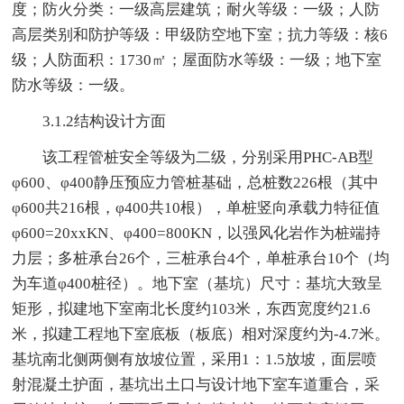
度；防火分类：一级高层建筑；耐火等级：一级；人防
高层类别和防护等级：甲级防空地下室；抗力等级：核6
级；人防面积：1730㎡；屋面防水等级：一级；地下室
防水等级：一级。
3.1.2结构设计方面
该工程管桩安全等级为二级，分别采用PHC-AB型
φ600、φ400静压预应力管桩基础，总桩数226根（其中
φ600共216根，φ400共10根），单桩竖向承载力特征值
φ600=20xxKN、φ400=800KN，以强风化岩作为桩端持
力层；多桩承台26个，三桩承台4个，单桩承台10个（均
为车道φ400桩径）。地下室（基坑）尺寸：基坑大致呈
矩形，拟建地下室南北长度约103米，东西宽度约21.6
米，拟建工程地下室底板（板底）相对深度约为-4.7米。
基坑南北侧两侧有放坡位置，采用1：1.5放坡，面层喷
射混凝土护面，基坑出土口与设计地下室车道重合，采