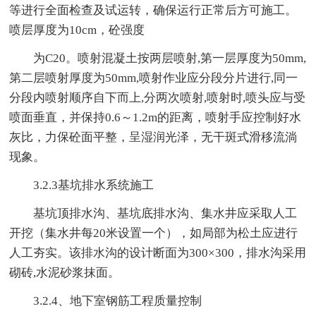
等进行全面检查及试运转，确保运行正常后方可施工。
喷层厚度为10cm，砼强度
为C20。喷射混凝土按两层喷射,第一层厚度为50mm,
第二层喷射厚度为50mm,喷射作业应分段分片进行,同一
分段内喷射顺序自下而上,分两次喷射,喷射时,喷头应与受
喷面垂直，并保持0.6～1.2m的距离，喷射手应控制好水
灰比，力保砼面平整，呈湿润光泽，无干斑式滑移流淌
现象。
3.2.3基坑排水系统施工
基坑顶排水沟、基坑底排水沟、集水井应采取人工
开挖（集水井每20米设置一个），如局部为松土应进行
人工夯实。该排水沟的设计断面为300×300，排水沟采用
砌砖,水泥砂浆抹面。
3.2.4、地下室钢筋工程质量控制