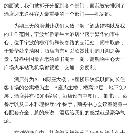
的面试，我们被拆开分配到各个部门，而我被安排到了
酒店迎来送往客人最重要的一个部门——礼宾部。
为期三天的培训让我们大致了解了酒店结构以及我
的工作范围，宁波华侨豪生大酒店坐落于繁华的市中
心，位于宁波的柳汀街和长春路的交汇处，闹中取静，
于繁华处享清闲，酒店向东可以欣赏比邻的月湖之美
景，背靠中国最古老的藏书阁天一阁，离购物中心天一
广场火车站飞机场都很近，交通十分便利。
酒店分为A、B两座大楼，B座楼层较低以面向长住
客市场的公寓楼为主，A座为主楼，楼高22层，地下负2
层，酒店共有450间客房，酒店设有中餐厅、咖啡厅、西
餐厅以及日本料理餐厅4个餐厅，商务中心会议室健身中
心配套齐全，总的来说，酒店给我们的感觉就是豪华气
派。
在别的酒店中，礼宾部又被细分为行李部酒店代表