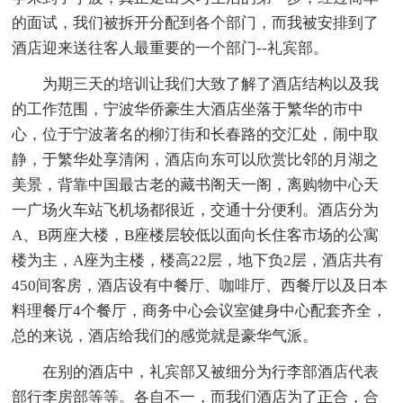
的面试，我们被拆开分配到各个部门，而我被安排到了
酒店迎来送往客人最重要的一个部门--礼宾部。
为期三天的培训让我们大致了解了酒店结构以及我
的工作范围，宁波华侨豪生大酒店坐落于繁华的市中
心，位于宁波著名的柳汀街和长春路的交汇处，闹中取
静，于繁华处享清闲，酒店向东可以欣赏比邻的月湖之
美景，背靠中国最古老的藏书阁天一阁，离购物中心天
一广场火车站飞机场都很近，交通十分便利。酒店分为
A、B两座大楼，B座楼层较低以面向长住客市场的公寓
楼为主，A座为主楼，楼高22层，地下负2层，酒店共有
450间客房，酒店设有中餐厅、咖啡厅、西餐厅以及日本
料理餐厅4个餐厅，商务中心会议室健身中心配套齐全，
总的来说，酒店给我们的感觉就是豪华气派。
在别的酒店中，礼宾部又被细分为行李部酒店代表
部行李房部等等。各自不一，而我们酒店为了正合，合