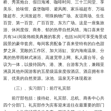
桥、秀英炮台、假日海滩、咖啡时间、三十三间堂、享
美乐、拾味馆、森堡咖啡、避风阁、家乐福超市、万福
隆超市、大润发超市、明珠购物广场、友谊商场、生生
百货、第一百货、广百百货、东方广场。这是一座集旅
游、休闲度假、商务、郁的热带自然风情。海口喜来登
共有341间装饰精美典雅的客房，包括36间可享受海景或
园景的豪华套房。每间客房配备了喜来登特有的白色甜
梦之床、宽敞的工作区、加大浴缸、室内海南温泉、分
离的热带雨林式淋浴、高速宽带上网、私人露台等。会
议为一体，以接待国内、港、澳、台游客为主，兼顾亚
洲及其他外国游客的五星级温泉度假酒店。酒店拥有丰
富、优美的自然资源。泳池、温泉无不体现着浓
（三）、实习部门：前厅礼宾部
前厅部包括：接待处、礼宾部、总机、商务中心共
四个分部门。礼宾部作为宾客迎来送往在最重要的部门