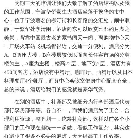
为期三天的培训让我们大致了解了酒店结构以及我
的工作范围，宁波华侨豪生大酒店坐落于繁华的市中
心，位于宁波著名的柳汀街和长春路的交汇处，闹中取
静，于繁华处享清闲，酒店向东可以欣赏比邻的月湖之
美景，背靠中国最古老的藏书阁天一阁，离购物中心天
一广场火车站飞机场都很近，交通十分便利。酒店分为
A、B两座大楼，B座楼层较低以面向长住客市场的公寓
楼为主，A座为主楼，楼高22层，地下负2层，酒店共有
450间客房，酒店设有中餐厅、咖啡厅、西餐厅以及日本
料理餐厅4个餐厅，商务中心会议室健身中心配套齐全，
总的来说，酒店给我们的感觉就是豪华气派。
在别的酒店中，礼宾部又被细分为行李部酒店代表
部行李房部等等。各自不一，而我们酒店为了正合，合
理利用资源，整齐划一，统筹礼宾部，这样以前各个小
部门的工作现在都统一一起做，看似工作复杂，其实这
样减少了很多不必要的麻烦，大大提高了工作效率。