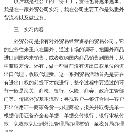
以后就是社会上的一份子了，责任也将越来越重。
我是在一家外贸公司实习，我在公司主要工作是熟悉外
贸流程以及做业务。
三、实习内容
外贸公司是指有对外贸易经营资格的贸易公司，它
的业务往来重点在国外，通过市场的调研，把国外商品
进口到国内来销售，或者收购国内商品销售到国外，从
中赚取差价。还有，做一些目前没有进出口权单位的进
出口代理，收取代理费。这一系列贸易活动首先是要在
有进出口权的前提下才能进行，整个过程中要通过的环
节一般是海关、商检、银行、保险、商会、政府主管部
门等。传统外贸基本流程：寻找客户—签订合同—客户
开出信用证—商家备货—办理商检，报关并取得提单—
根据信用证备齐全套单据—单据交付银行，银行审核付
款—凭收款凭证到外汇管理局办理核销—至税务局办理