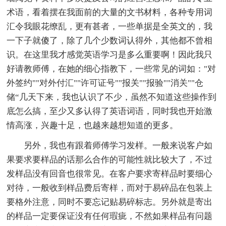
术语，看着摆在我面前的大量的文书材料，各种专用词
汇令我眼花缭乱，更有甚者，一些单据是全英文的，我
一下子就傻了，除了几个少数词认得外，其他都不曾相
识。在这里我才感觉英语学习是多么重要啊！因此我只
好请教师傅，在她的细心指教下，一些常见的词如："对
外签约""对外付汇""许可证号""报关""报验""消关""仓
储“几天下来，我也认识了不少，虽然不知道这些操作到
底怎么搞，至少又多认得了英语词语，同时我也开始激
情高涨，兴趣十足，也越来越想知道的更多。
另外，我也有跟着师傅学习发样。一般来说客户如
果要求要样品的话那么合作的可能性就比较大了，不过
发样品没有回音也很常见。在客户要求寄样品时要细心
对待，一般收到样品费后寄样，而对于易碎品在包装上
要格外注意，同时不要忘记贴易碎标志。另外就是寄出
的样品一定要保证没有任何瑕疵，不然如果样品有问题