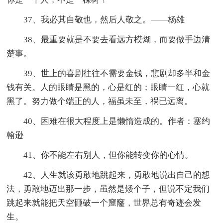
37、我必其自敬也，然后人敬之。——杨雄
38、最重要就是不要去看远方模煳，而要做手边清
楚事。
39、世上的喜剧往往不需要金钱，悲剧却多半和金
钱有关。人的眼睛是黑的，心是红的；眼睛一红，心就
黑了。努力做个端正的人，福虽未至，祸已远离。
40、困难在很大程度上是懒惰造成的。作者：塞约
翰逊
41、你不能左右别人，但你能转变你的心情。
42、人生就该勇敢地跳起来，勇敢地说出自己的想
法，勇敢地迈出那一步，虽然是矮个子，但说不定我们
跳起来就能把天空砸破一个窟窿，世界总有奇迹会发
生。