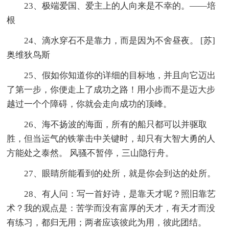
23、极端爱国、爱主上的人向来是不幸的。——培
根
24、滴水穿石不是靠力，而是因为不舍昼夜。 [苏]
奥维狄鸟斯
25、假如你知道你的详细的目标地，并且向它迈出
了第一步，你便走上了成功之路！用小步而不是迈大步
越过一个个障碍，你就会走向成功的顶峰。
26、海不扬波的海面，所有的船只都可以并驱取
胜，但当运气的铁掌击中关键时，却只有大智大勇的人
方能处之泰然。 风骚不暂停，三山隐行舟。
27、眼睛所能看到的处所，就是你会到达的处所。
28、有人问：写一首好诗，是靠天才呢？照旧靠艺
术？我的观点是：苦学而没有富厚的天才，有天才而没
有练习，都归无用；两者应该彼此为用，彼此团结。