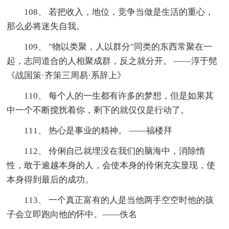
108、 若把收入，地位，竞争当做是生活的重心，
那么必将迷失自我。
109、 "物以类聚，人以群分"同类的东西常聚在一
起，志同道合的人相聚成群，反之就分开。 ——淳于髡
《战国策·齐策三周易·系辞上》
110、 每个人的一生都有许多的梦想，但是如果其
中一个不断搅扰着你，剩下的就仅仅是行动了。
111、 热心是事业的精神。 ——福楼拜
112、 伶俐自己就埋没在我们的脑海中，消除惰
性，敢于逾越本身的人，会使本身的伶俐充实显现，使
本身得到最后的成功。
113、 一个真正富有的人是当他两手空空时他的孩
子会立即跑向他的怀中。——佚名