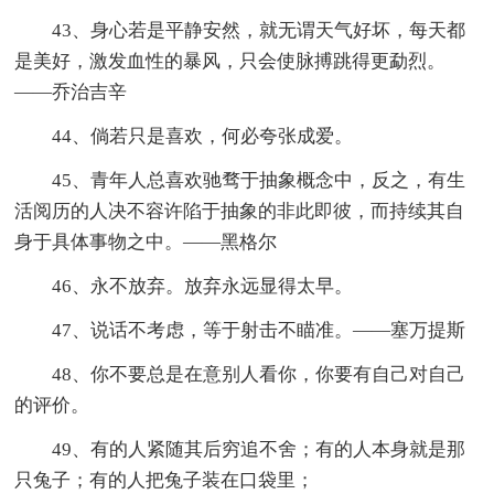
43、身心若是平静安然，就无谓天气好坏，每天都
是美好，激发血性的暴风，只会使脉搏跳得更勐烈。
——乔治吉辛
44、倘若只是喜欢，何必夸张成爱。
45、青年人总喜欢驰骛于抽象概念中，反之，有生
活阅历的人决不容许陷于抽象的非此即彼，而
持续
其自
身于具体事物之中。——黑格尔
46、永不放弃。放弃永远显得太早。
47、说话不考虑，等于射击不瞄准。——塞万提斯
48、你不要总是在意别人看你，你要有自己对自己
的评价。
49、有的人紧随其后穷追不舍；有的人本身就是那
只兔子；有的人把兔子装在口袋里；