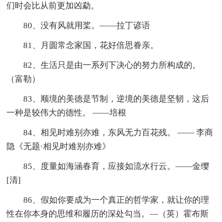
们时会比从前更加凶勐。
80、没有风就用桨。——拉丁谚语
81、月圆常念家国，花好倍思眷亲。
82、生活只是由一系列下决心的努力所构成的。
（富勒）
83、顺境的美德是节制，逆境的美德是坚韧，这后
一种是较伟大的德性。 ——培根
84、相见时难别亦难，东风无力百花残。 —— 李商
隐《无题·相见时难别亦难》
85、度量如海涵春育，应接如流水行云。——金缨
[清]
86、假如你要成为一个真正的哲学家，就让你的理
性在你本身的思维和履历的深处勾当。—（英）霍布斯