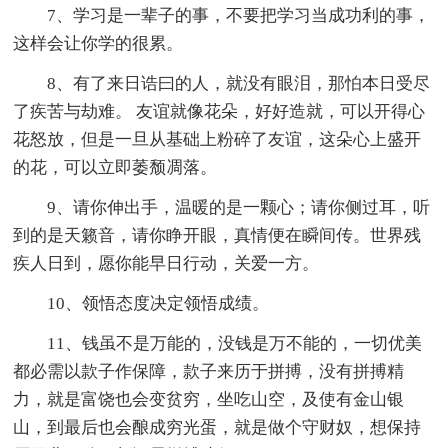
7、学习是一辈子的事，不要把学习当成功利的事，
这样会让你学的很累。
8、有了来日诰曰的人，就没有眼泪，那怕本日受尽
了疾苦与劫难。 友谊就像花朵，好好造就，可以开得心
花怒放，但是一旦从基础上粉碎了友谊，这朵心上盛开
的花，可以立即萎颓凋落。
9、请你伸出手，温暖的是一颗心；请你侧过耳，听
到的是天籁音，请你睁开眼，真情便在瞬间传。世界残
疾人日到，愿你能早日行动，关爱一方。
10、领悟态度决定领悟成绩。
11、钱虽不是万能的，没钱是万不能的，一切优美
都必需以款子作保障，款子来历于拼搏，没有拼搏精
力，就是富饶也会变贫穷，坐吃山空，及使有金山银
山，到最后也会酿成穷光蛋，就是做个守财奴，想保持