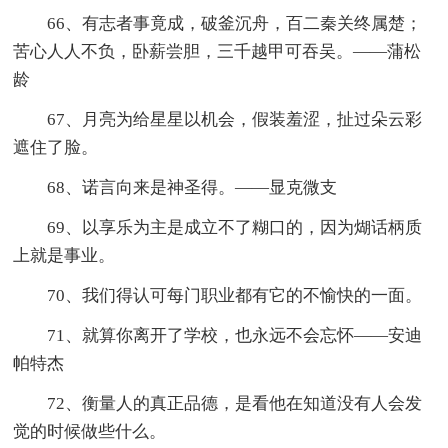
66、有志者事竟成，破釜沉舟，百二秦关终属楚；
苦心人人不负，卧薪尝胆，三千越甲可吞吴。——蒲松
龄
67、月亮为给星星以机会，假装羞涩，扯过朵云彩
遮住了脸。
68、诺言向来是神圣得。——显克微支
69、以享乐为主是成立不了糊口的，因为煳话柄质
上就是事业。
70、我们得认可每门职业都有它的不愉快的一面。
71、就算你离开了学校，也永远不会忘怀——安迪
帕特杰
72、衡量人的真正品德，是看他在知道没有人会发
觉的时候做些什么。