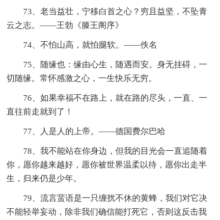
73、老当益壮，宁移白首之心？穷且益坚，不坠青
云之志。——王勃《滕王阁序》
74、不怕山高，就怕腿软。——佚名
75、随缘也：缘由心生，随遇而安。身无挂碍，一
切随缘。常怀感激之心，一生快乐无穷。
76、如果幸福不在路上，就在路的尽头，一直、一
直往前走就到了！
77、人是人的上帝。——德国费尔巴哈
78、我不能站在你身边，但我的目光会一直追随着
你，愿你越来越好，愿你被世界温柔以待，愿你出走半
生，归来仍是少年。
79、流言蜚语是一只缠扰不休的黄蜂，我们对它决
不能轻举妄动，除非我们确信能打死它，否则这反击我