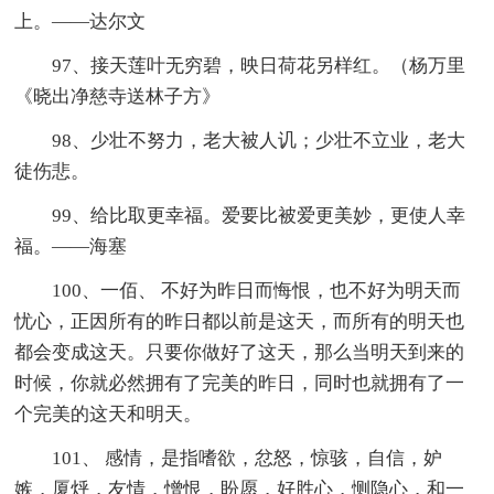
上。——达尔文
97、接天莲叶无穷碧，映日荷花另样红。（杨万里
《晓出净慈寺送林子方》
98、少壮不努力，老大被人讥；少壮不立业，老大
徒伤悲。
99、给比取更幸福。爱要比被爱更美妙，更使人幸
福。——海塞
100、一佰、 不好为昨日而悔恨，也不好为明天而
忧心，正因所有的昨日都以前是这天，而所有的明天也
都会变成这天。只要你做好了这天，那么当明天到来的
时候，你就必然拥有了完美的昨日，同时也就拥有了一
个完美的这天和明天。
101、 感情，是指嗜欲，忿怒，惊骇，自信，妒
嫉，厦烀，友情，憎恨，盼愿，好胜心，恻隐心，和一