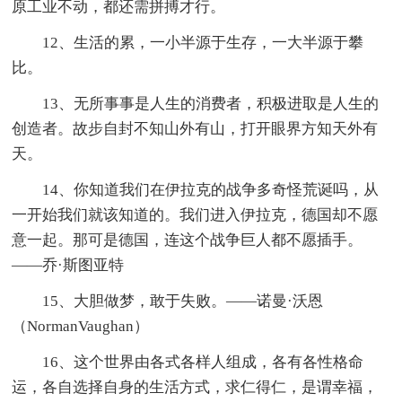
原工业不动，都还需拼搏才行。
12、生活的累，一小半源于生存，一大半源于攀
比。
13、无所事事是人生的消费者，积极进取是人生的
创造者。故步自封不知山外有山，打开眼界方知天外有
天。
14、你知道我们在
伊拉克
的战争多奇怪荒诞吗，从
一开始我们就该知道的。我们进入
伊拉克
，德国却不愿
意一起。那可是德国，连这个战争巨人都不愿插手。
——乔·斯图亚特
15、大胆做梦，敢于失败。——诺曼·沃恩
（NormanVaughan）
16、这个世界由各式各样人组成，各有各性格命
运，各自选择自身的生活方式，求仁得仁，是谓幸福，