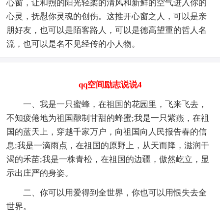
心窗，让和煦的阳光轻柔的清风和新鲜的空气进入你的
心灵，抚慰你灵魂的创伤。这推开心窗之人，可以是亲
朋好友，也可以是陌客路人，可以是德高望重的哲人名
流，也可以是名不见经传的小人物。
qq空间励志说说4
一、我是一只蜜蜂，在祖国的花园里，飞来飞去，
不知疲倦地为祖国酿制甘甜的蜂蜜;我是一只紫燕，在祖
国的蓝天上，穿越千家万户，向祖国向人民报告春的信
息;我是一滴雨点，在祖国的原野上，从天而降，滋润干
渴的禾苗;我是一株青松，在祖国的边疆，傲然屹立，显
示出庄严的身姿。
二、你可以用爱得到全世界，你也可以用恨失去全
世界。