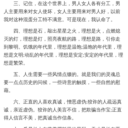
三、记住，在这个世界上，男人女人各有分工，男
人主要用来对女人使坏，女人主要用来对男人好，以前
我对这种混蛋分工特不满意。可是现在，我认命了。
四、理想是石，敲出星星之火，理想是火，点燃熄
灭的灯，理想是灯，照亮夜航的路，理想是路，引你走
到黎明。饥饿的年代里，理想是温饱;温饱的年代里，理
想是文明;动乱的年代里，理想是安定;安定的年代里，理
想是繁荣。
五、人生需要一些风情点缀的。就是我们的灵魂总
要一点点历史的问候，一些诗意的触摸，一些自然的慰
藉。
六、正直的人喜欢真诚，憎恶虚伪;狡诈的人疏远真
诚，亲近虚伪。狡诈的人美言不信，把欺骗当作宝;正直
得人信言不美，把真诚当作信条。