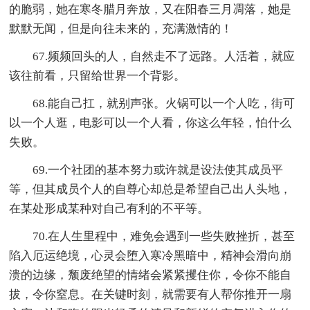
的脆弱，她在寒冬腊月奔放，又在阳春三月凋落，她是
默默无闻，但是向往未来的，充满激情的！
67.频频回头的人，自然走不了远路。人活着，就应
该往前看，只留给世界一个背影。
68.能自己扛，就别声张。火锅可以一个人吃，街可
以一个人逛，电影可以一个人看，你这么年轻，怕什么
失败。
69.一个社团的基本努力或许就是设法使其成员平
等，但其成员个人的自尊心却总是希望自己出人头地，
在某处形成某种对自己有利的不平等。
70.在人生里程中，难免会遇到一些失败挫折，甚至
陷入厄运绝境，心灵会堕入寒冷黑暗中，精神会滑向崩
溃的边缘，颓废绝望的情绪会紧紧攫住你，令你不能自
拔，令你窒息。在关键时刻，就需要有人帮你推开一扇