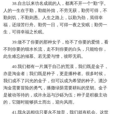
38.自古以来功名成就的人，都离不开一个“勤”字。
人的一生在于勤，勤能补拙，不劳无获，勤劳可得，不
勤则饥，不勤则愚。人生之路上，以勤为劲，焉得幸
福，还须苦行舟。勤劳一日，可得一夜之安眠；勤劳一
生，可得幸福之长眠。
39.做不了你要的那种女子，给不了你要的爱情，看
不到你要的细水长流，走不到你要的白头，只能给你，
此生难忘的倾慕。若无爱与憎，彼即无羁。
40.我们都有一片属于自己的荒漠，我们既是金子，
亦是淘金者；我们既是种子，更是播种者。很多时候，
我们成不了闪光的金子，但可以成为希望的种子。漉沙
淘金需要冒险的勇气，播撒绿荫需要耕耘的坚韧。金子
是被动等待的，或许永远与沙砾为伍；种子是积极主动
的，它随时能够拱土而出，迎向风雨。
41.我永远相信只要永不放弃，我们就有机会。这世