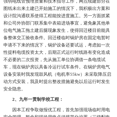
强弱电线管预埋质量和技术指导工作，网点续建部分在
图纸未出来土建已开始施工的情况下，我积极出方案和
设计院沟通联系使得工程能按进度施工。另一方面抓紧
和公司外协部门联系集中表箱进场事宜，避免象其他单
位电气施工拖土建后腿现象发生，使得回迁楼目前能具
备整体交工验收条件。回迁楼临时锅炉房在固定电暂时
申请不下来的情况下，锅炉设备还要试运，考虑如一次
性提料电缆投资太大，后期正式运行时线路有变化造成
不必要的二次投资，先从施工单位协调借一条电缆试
车，现在锅炉房以具备冷运行试车条件。在锅炉房电气
设备安装时我发现鼓风机（电机率55kw）未采取降压启
动方式安装，我及时提出整改措施避免以后运行时发生
安全隐患。
2、九年一贯制学校工程：
因本工程争取做报优工程，首先加强现场临时用电