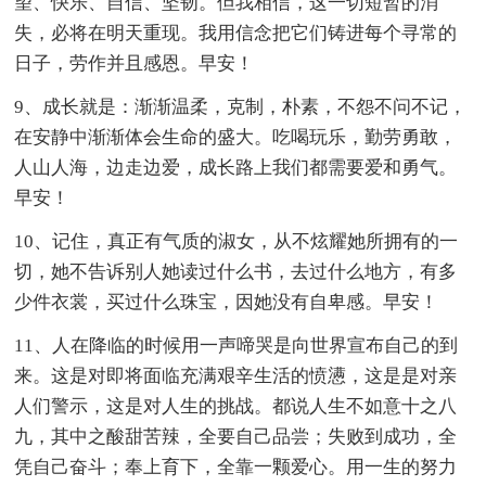
望、快乐、自信、坚韧。但我相信，这一切短暂的消
失，必将在明天重现。我用信念把它们铸进每个寻常的
日子，劳作并且感恩。早安！
9、成长就是：渐渐温柔，克制，朴素，不怨不问不记，
在安静中渐渐体会生命的盛大。吃喝玩乐，勤劳勇敢，
人山人海，边走边爱，成长路上我们都需要爱和勇气。
早安！
10、记住，真正有气质的淑女，从不炫耀她所拥有的一
切，她不告诉别人她读过什么书，去过什么地方，有多
少件衣裳，买过什么珠宝，因她没有自卑感。早安！
11、人在降临的时候用一声啼哭是向世界宣布自己的到
来。这是对即将面临充满艰辛生活的愤懑，这是是对亲
人们警示，这是对人生的挑战。都说人生不如意十之八
九，其中之酸甜苦辣，全要自己品尝；失败到成功，全
凭自己奋斗；奉上育下，全靠一颗爱心。用一生的努力