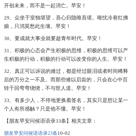
开创未来，而不是一起消亡。早安！
29、众坐于室独堪望，吾心归隐唯吾堪。唯忧冷巷红拂
娘，只消莫愁此生壤。早安！
30、要成就大事业就要趁青年时代。早安！
31、积极的心态会产生积极的思维，积极的思维可以产
生积极的行动，积极的行动可以改变你的人生。早安！
32、真正可以诉说的难过，都是经过眼泪或者时间稀释
后的万分之一不及。而那些难以启齿的，只会在心中百
转千回弯弯绕绕，不与世人道。早安！
33、有多少人，不停地更换着签名，其实只是想让某一
个人有所感触？只是他不懂。早安！
【朋友早安问候语语录33条】相关文章：
10-02
朋友早安问候语语录23条