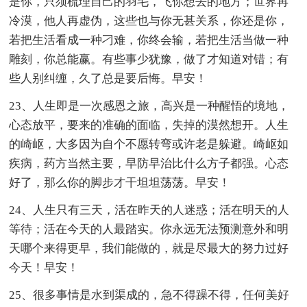
是你，只须梳理自己的羽毛，飞你想去的地方；世界再
冷漠，他人再虚伪，这些也与你无甚关系，你还是你，
若把生活看成一种刁难，你终会输，若把生活当做一种
雕刻，你总能赢。有些事少犹豫，做了才知道对错；有
些人别纠缠，久了总是要后悔。早安！
23、人生即是一次感恩之旅，高兴是一种醒悟的境地，
心态放平，要来的准确的面临，失掉的漠然想开。人生
的崎岖，大多因为自个不愿转弯或许老是躲避。崎岖如
疾病，药方当然主要，早防早治比什么方子都强。心态
好了，那么你的脚步才干坦坦荡荡。早安！
24、人生只有三天，活在昨天的人迷惑；活在明天的人
等待；活在今天的人最踏实。你永远无法预测意外和明
天哪个来得更早，我们能做的，就是尽最大的努力过好
今天！早安！
25、很多事情是水到渠成的，急不得躁不得，任何美好