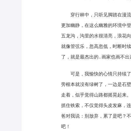
穿行林中，只听见脚踏在漫流在
更加幽静，在这么幽雅的环境中
五龙沟，沟里的水很清亮，浪花
就像管弦乐，忽高忽低，时断时
了，就是最杰出的.画家也画不出
可是，我愉快的心情只持续了一
旁根本就没有绿树了，一边是石
走着，似乎觉得山路都摇晃起来
抓住铁索，不仅觉得头皮发麻，
爸对我说：别放弃，累了是吧？
吧！