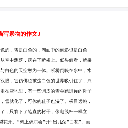
描写景物的作文3
的，雪是白色的，湖面中的倒影也是白色
雪从空中飘落，落在了断桥上。低头俯看，断桥
，与白色的天空融为一体。断桥倒映在水中，水
只双眼，它仿佛也被这白色的世界吸引住了，兴
。走在雪地里，有一些调皮的雪会跑进你的鞋子
儿，雪就化了，可你的鞋子也湿了。极目远眺，
落了，只剩下了笔直的树干，像电线杆一样立
梨花开。”树上偶尔会“开”出几朵“白花”。而