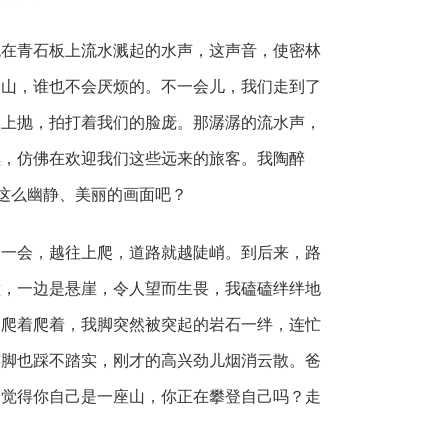
青石板上流水溅起的水声，这声音，使密林
登山，谁也不会厌烦的。不一会儿，我们走到了
向上抛，拍打着我们的脸庞。那潺潺的流水声，
续，仿佛在欢迎我们这些远来的旅客。我陶醉
这么幽静、美丽的画面吧？
会，越往上爬，道路就越陡峭。到后来，路
壁，一边是悬崖，令人望而生畏，我磕磕绊绊地
。爬着爬着，我脚突然被突起的岩石一绊，连忙
连脚也踩不踏实，刚才的高兴劲儿烟消云散。爸
不觉得你自己是一座山，你正在攀登自己吗？走