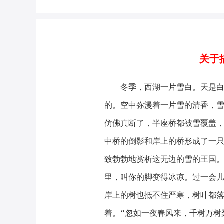
关于
冬季，西湖一片雪白。天是白色
的。空中弥漫着一片雪的清香，
仿佛真断了，半座桥都被雪覆盖
中桥的倒影和岸上的桥形成了一
致勃勃地赏析这无边的雪的王国
里，叫你的脚变得冰凉。过一会
岸上的树也抵不住严寒，树叶都
着。“忽如一夜春风来，千树万树