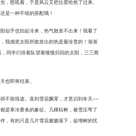
，怒吼着，于是风云又把位置给抢了过来。
，还是一种不错的搭配哦！
似乎也怕起冷来，热气散发不出来！我看了
时，我感觉太阳所散发出的热是最珍贵的！渐渐
后，同学们排着队望着慢慢归回的太阳，三三两
天也即将结束。
不留痕迹。直到雪花飘零，才意识到冬天――
下都是寒冷萧条的象征。几棵枯树，被雪压弯了
相伴，有的只是几片雪花籁籁落下，徒增树的忧