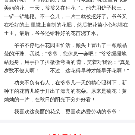
美丽的花。一天，爷爷又在种花了。他先用铲子松土，
一铲一铲地挖。不一会儿，一片土就被挖好了。爷爷又
在松好的土 里撒上自制的花肥，然后把花苗小心地埋在
土里。最后，爷爷还给种好的花苗浇了水。
爷爷不停地在花园里忙活，额头上冒出了一颗颗晶
莹的汗珠。我说：“爷爷，您休息一会吧！”爷爷缓缓地
站起身，用手捶了捶微微弯曲的'背，笑着对我说：“真是
岁数不饶人啊！——不过，这花得早种才能早开花啊！”
功夫不负有心人，在爷爷几十天的精心照料下，新
种下的花苗儿终于开出了漂亮的花朵。原来是菊花！黄
灿灿的一片，在秋日的阳光下分外好看！
我喜欢这美丽的花朵，更喜欢热爱劳动的爷爷！