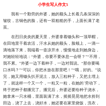
小学生写人作文5
我有一个勤劳的外婆，她的额头上长着几条深深的
皱纹，古铜色的脸，还有一双粗糙的手，上面长满了老
茧。
在烈日炎炎的夏天里，外婆拿着锄头和一顶草帽，
在田地里干着农活，汗水从她的额头，脸颊上，一滴一
滴地落下来，我端着一壶凉开水，慢慢地走到她身边，
对她轻轻地说：“外婆，你要不要休息一会呀？”“不用，
我不累。”外婆一边下着种子，一边对我说。“那你要喝
口水吗？”“可以，你把水放在那里吧！”“哦，好的。”说
完，她又用锄头扒开泥土，放入三粒种子，又把土埋上
了，就这样一个又一个，一粒又一粒，在她的`劳动下，
终于把种子都播完了。播完后，外婆还要给种子浇水，
她拿来一只水桶，里面装满了水，摇摇晃晃地把水拎到
田边，浇了上去，浇好水，她还要在家里烧饭，洗衣，