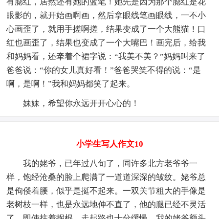
有腮红，居然还有她的蓝笔！她先是因为那个腮红是花
眼影的，就开始画啊画，然后拿眼线笔画眼线，一不小
心画歪了，就用手搓啊搓，结果变成了一个大熊猫！口
红也画歪了，结果也变成了一个大嘴巴！画完后，给我
和妈妈看，还牵着个裙字说：“我美不美？”妈妈叫来了
爸爸说：“你的女儿真好看！”爸爸哭笑不得的说：“是
啊，是啊！”我和妈妈都笑了起来。
妹妹，希望你永远开开心心的！
小学生写人作文10
我的姥爷，已年过八旬了，同许多北方老爷爷一
样，饱经沧桑的脸上爬满了一道道深深的皱纹。姥爷总
是佝偻着腰，似乎是挺不起来。一双关节粗大的手像是
老树枝一样，也是永远地伸不直了，他的腿已经不灵活
了，即使拄着拐棍，走起路也十分缓慢。我的姥爷额头