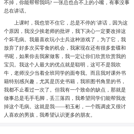
不掉，你能帮帮我吗? 一张总也合不上的小嘴，有事没事
总在讲话。
上课时，我也管不住它，总是不停的`讲话，因为这
个原因，我没少挨老师的批评，我下决心一定要改掉这
个坏毛病。我最喜欢玩小士兵这种游戏了，为了它，我
放弃了好多次买零食的机会，我家现在还有很多套碟和
书呢，如果你去我家做客，我一定让你们欣赏欣赏我的
宝贝。我这个人最大的优点就是聪明，这可不是我吹
牛，老师没少当着全班同学的面夸我。而且我对课外书
籍特别感兴趣，尤其是历史书籍，我班图书角里的书，
我都不止看过一次了。但我有一个致命的缺点，那就是
做事总是毛手毛脚，丢三落四，我希望同学们能帮我改
掉这个毛病。这就是我——初玉彬，一个既调皮又很讨
人喜欢的男孩，我希望认识更多的朋友。