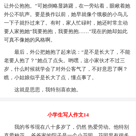
让外公抱抱。”可她倒略显踌躇，在一旁站着，眼瞅着她
外公不吭声。要是换作以前，她早就像个饿极的小鸟儿
一下子就扑过来了。有时，家人忙碌时，她还时常主动
要人家抱她“我要抱抱，我要抱抱……”现在的她却如此
可真不像她的风格啊。
最后，外公把她抱了起来说：“是不是长大了，不能
老要人抱了？”她点了点头。哟嘿，这小家伙才不过三
岁，什么时候就学会了对外公客气了，不好意思了啊？
瞧，小姑娘似乎是长大了点，懂点事了。
这就是思思，我特别喜欢她。
小学生写人作文14
我的爷爷现在八十多岁了，仍然 热爱劳动。他特别
喜爱种花。 爷爷家的院子是一个小花园。花园里有很多