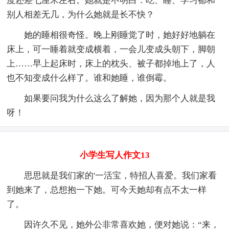
度还差七厘米左右。她就是不明白：吃、睡、学习都和
别人相差无几，为什么她就是长不快？
她的睡相很奇怪。晚上刚睡觉了时，她好好地躺在
床上，可一睡着就变成横着，一会儿变成头朝下，脚朝
上……早上起床时，床上的枕头、被子都掉地上了，人
也不知变成什么样了。谁和她睡，谁倒霉。
如果要问我为什么这么了解她，因为那个人就是我
呀！
小学生写人作文13
思思就是我们家的'一活宝，特招人喜爱。我们家看
到她来了，总想抱一下她。可今天她却有点不太一样
了。
因许久不见，她外公非常喜欢她，便对她说：“来，