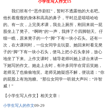
小学生写人作文15
我们班有个“恶作剧狂”，暂时不透露他的大名吧。
他长着瘦瘦的身体和高高的鼻子，平时总是嘻嘻哈哈
的。有一次，上完美术课，我去上厕所，刚回来就一屁
股坐上了凳子。“啊哟”的'一声，我摔了个四脚朝天。仔
细一瞧，原来凳子的一个“脚”下有一块小石头。还有一
次，在大课间时，一位女同学去玩耍。她回来时看见凳
子的“脚”下有一块小石头，便马上把小石头拿掉，放心
地坐了下来。上作文课时，辅导老师叫她上讲台来讲一
下她写的作文。她走上去时，有许多同学在背后笑她，
老师见了也偷偷地笑。老师见她疑惑不解，便说道：“你
的屁股上有泡泡糖。”那位女同学一听就大声叫：“许智
威！”
【小学生写人作文】相关文章：
09-29
小学生写人的作文