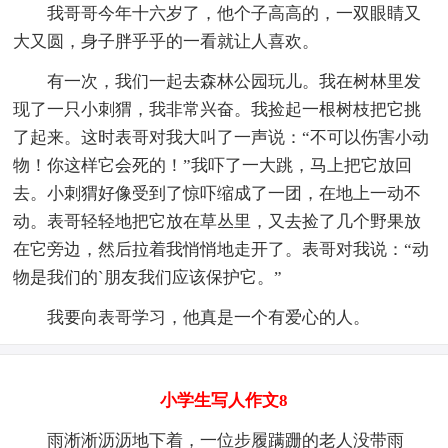
我哥哥今年十六岁了，他个子高高的，一双眼睛又
大又圆，身子胖乎乎的一看就让人喜欢。
有一次，我们一起去森林公园玩儿。我在树林里发
现了一只小刺猬，我非常兴奋。我捡起一根树枝把它挑
了起来。这时表哥对我大叫了一声说：“不可以伤害小动
物！你这样它会死的！”我吓了一大跳，马上把它放回
去。小刺猬好像受到了惊吓缩成了一团，在地上一动不
动。表哥轻轻地把它放在草丛里，又去捡了几个野果放
在它旁边，然后拉着我悄悄地走开了。表哥对我说：“动
物是我们的`朋友我们应该保护它。”
我要向表哥学习，他真是一个有爱心的人。
小学生写人作文8
雨淅淅沥沥地下着，一位步履蹒跚的老人没带雨