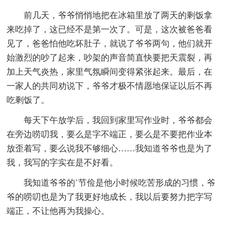
前几天，爷爷悄悄地把在冰箱里放了两天的剩饭拿
来吃掉了，这已经不是第一次了。可是，这次被爸爸看
见了，爸爸怕他吃坏肚子，就说了爷爷两句，他们就开
始激烈的吵了起来，吵架的声音简直快要把天震裂，再
加上天气炎热，家里气氛瞬间变得紧张起来。最后，在
一家人的共同劝说下，爷爷才极不情愿地保证以后不再
吃剩饭了。
每天下午放学后，我回到家里写作业时，爷爷都会
在旁边唠叨我，要么是字不端正，要么是不要把作业本
放歪着写，要么说我不够细心……我知道爷爷也是为了
我，我写的字实在是不好看。
我知道爷爷的`节俭是他小时候吃苦形成的习惯，爷
爷的唠叨也是为了我更好地成长，我以后要努力把字写
端正，不让他再为我操心。