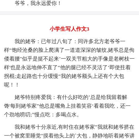
爷爷，我永远爱你！
小学生写人作文3
我的姥爷：已年过八旬了：同许多北方老爷爷一
样“饱经沧桑的脸上爬满了一道道深深的皱纹,姥爷总是佝
偻着腰"似乎是挺不起来’一双关节粗大的手像是老树枝一
样'也是永远地伸不直了“他的腿已经不灵活了‘即使拄着
拐棍;走起路也十分缓慢“我的姥爷额头上还有个大包
呢！！
姥爷特别疼爱我：有什么好吃的’总是给我留着解
馋'每到姥爷家”他总是嘴角上挂着笑容‘看着我吃，还一
个劲地唠叨;”慢点吃：多喝点水。
我和姥爷十分亲近,有时住在姥爷家”我就和姥爷挤在
一个被窝里睡觉"摸着他头上的`大包，静静地听着姥爷讲