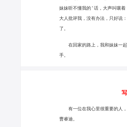
妹妹听不懂我的'话，大声叫嚷着
大人批评我，没有办法，只好说：
了。
在回家的路上，我和妹妹一起说
手。
写
有一位在我心里很重要的人，你
曹睿迪。