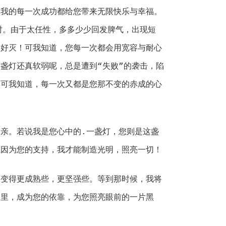
。我的每一次成功都给您带来无限快乐与幸福。
时。由于太任性，多多少少回发脾气，出现短
不好灭！可我知道，您每一次都会用宽容与耐心
盏灯还真软弱呢，总是遭到“失败”的袭击，陷
向可我知道，每一次又都是您那不变的赤成的心
。若说我是您心中的.一盏灯，您则是这盏
正因为您的支持，我才能制造光明，照亮一切！
得更成熟些，更坚强些。等到那时候，我将
那里，成为您的依靠，为您照亮眼前的一片黑