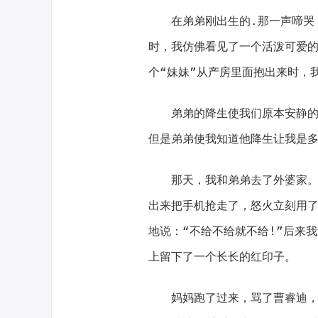
在弟弟刚出生的.那一声啼哭，
时，我仿佛看见了一个活泼可爱
个“妹妹”从产房里面抱出来时，
弟弟的降生使我们原本安静的家
但是弟弟使我知道他降生让我是
那天，我和弟弟去了外婆家。吃过
出来把手机抢走了，怒火立刻用了
地说：“不给不给就不给!”后来
上留下了一个长长的红印子。
妈妈跑了过来，骂了曹睿迪，他