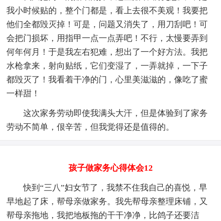
我小时候贴的，整个门都是，看上去很不美观！我要把
他们全都毁灭掉！可是，问题又消失了，用刀刮吧！可
会把门损坏，用指甲一点一点弄吧！不行，太慢要弄到
何年何月！于是我左右犯难，想出了一个好方法。我把
水枪拿来，射向贴纸，它们变湿了，一弄就掉，一下子
都毁灭了！我看着干净的门，心里美滋滋的，像吃了蜜
一样甜！
这次家务劳动即使我满头大汗，但是体验到了家务
劳动不简单，佷辛苦，但我觉得还是值得的。
孩子做家务心得体会12
快到“三八”妇女节了，我禁不住我自己的喜悦，早
早地起了床，帮母亲做家务。我先帮母亲整理床铺，又
帮母亲拖地，我把地板拖的干干净净，比鸽子还要洁