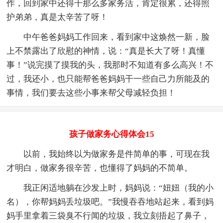
作，回到家中还得干那么多家务活，肯定很累，还得照
护弟弟，真是太辛苦了呀！
中午爸爸妈妈工作回来，看到家中这焕然一新，脸
上不禁露出了欣慰的神情，说：“真是长大了呀！真懂
事！”说完摸了摸我的头，我那时不知道有多么高兴！不
过，我还小，也只能帮爸爸妈妈干一些自己力所能及的
事情，我们要去这些小事来帮父母减轻负担！
孩子做家务心得体会15
以前，我始终以为做家务是件简单的事，可现在我
才明白，做家务很辛苦，也懂得了妈妈的不简单。
我正闲适地躺在沙发上时，妈妈说：“妞妞（我的小
名），你帮妈妈丢垃圾吧。”我慢吞吞地站起来，看到妈
妈手里拿着三袋臭不行闻的垃圾，我立刻捂起了鼻子，