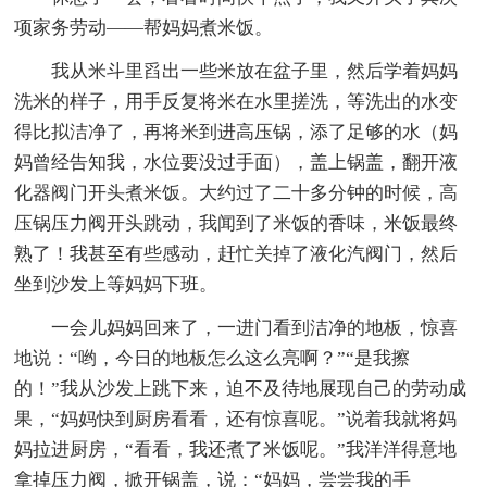
项家务劳动——帮妈妈煮米饭。
我从米斗里舀出一些米放在盆子里，然后学着妈妈
洗米的样子，用手反复将米在水里搓洗，等洗出的水变
得比拟洁净了，再将米到进高压锅，添了足够的水（妈
妈曾经告知我，水位要没过手面），盖上锅盖，翻开液
化器阀门开头煮米饭。大约过了二十多分钟的时候，高
压锅压力阀开头跳动，我闻到了米饭的香味，米饭最终
熟了！我甚至有些感动，赶忙关掉了液化汽阀门，然后
坐到沙发上等妈妈下班。
一会儿妈妈回来了，一进门看到洁净的地板，惊喜
地说：“哟，今日的地板怎么这么亮啊？”“是我擦
的！”我从沙发上跳下来，迫不及待地展现自己的劳动成
果，“妈妈快到厨房看看，还有惊喜呢。”说着我就将妈
妈拉进厨房，“看看，我还煮了米饭呢。”我洋洋得意地
拿掉压力阀，掀开锅盖，说：“妈妈，尝尝我的手