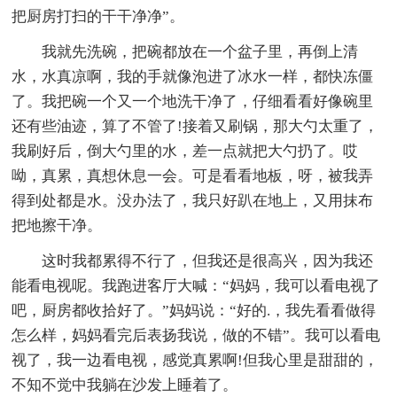
把厨房打扫的干干净净”。
我就先洗碗，把碗都放在一个盆子里，再倒上清
水，水真凉啊，我的手就像泡进了冰水一样，都快冻僵
了。我把碗一个又一个地洗干净了，仔细看看好像碗里
还有些油迹，算了不管了!接着又刷锅，那大勺太重了，
我刷好后，倒大勺里的水，差一点就把大勺扔了。哎
呦，真累，真想休息一会。可是看看地板，呀，被我弄
得到处都是水。没办法了，我只好趴在地上，又用抹布
把地擦干净。
这时我都累得不行了，但我还是很高兴，因为我还
能看电视呢。我跑进客厅大喊：“妈妈，我可以看电视了
吧，厨房都收拾好了。”妈妈说：“好的.，我先看看做得
怎么样，妈妈看完后表扬我说，做的不错”。我可以看电
视了，我一边看电视，感觉真累啊!但我心里是甜甜的，
不知不觉中我躺在沙发上睡着了。