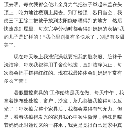
顶去晒。每次我都会使出全身力气把被子举起来盖在头
顶上，吃力地往楼顶上爬去。到了楼顶，烈日当空，我
便三下五除二把被子放到太阳能够晒得到的地方，然后
快速跑到屋里。每次完毕劳动时都会得到妈妈的表扬“我
的儿子是好样的！”我心里别提有多快乐了，别提有多甜
美了。
现在每天晚上我洗完澡就要把我的脏衣服、脏袜子
洗洁净。每次我都得用手舍命地搓，直到洁净为止，每
次都会把手搓得红红的。现在我最终体会到妈妈平常有
多么辛苦！
暑假里擦家具的`工作始终是我在做。每天中午，我
拿着抹布处处擦，窗户，沙发，茶几都被我擦得可以反
光了！每次擦完整个家具后，我都会累得有气无力。但
是，看着我擦得发光的家具我心中顿生傲慢，特殊是喝
着妈妈此时递过来的一杯水，我更是觉得自己是家中真