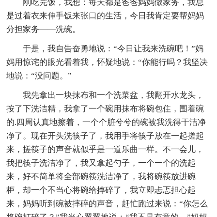
刚吃完饭，我想：每天都是爸爸妈妈做家务，我总
是过着衣来伸手饭来张口的生活，今日我肯定要帮妈妈
分担家务——洗碗。
于是，我自告奋勇地说：“今日让我来洗碗吧！”妈
妈用惊诧的眼光看着我，怀疑地说：“你能行吗？我坚决
地说：“没问题。”
我先拿出一块抹布和一个洗菜盆，我翻开水龙头，
按了下洗洁精，我拿了一个碗用抹布将碗包住，围着碗
的.四周认真地擦着，一个个脏兮兮的碗被我洗得干洁净
净了。现在开头洗筷子了，我用手将筷子放在一起搓起
来，搓筷子的声音就似乎是一道乐曲一样。不一会儿，
我把筷子洗洁净了，我又拿起勺子，一个一个的洗起
来，好不简单将全部碗筷洗洁净了，我将碗筷放进碗
柜，却一个不当心将碗给摔碎了，我立即忐忑担心起
来，妈妈听到碗被摔碎的声音，赶忙跑过来说：“你怎么