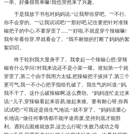
一串。好像很简单嘛!我也突然来了兴趣。
于是我放下书包对妈妈说:“让我帮你穿吧。”“不行,
你不会穿的。”“让我试试吧!”“那好吧,记住要把针对准辣
椒把子的中心,不要穿歪了......”“好啦,不就是穿个辣椒嘛!
我年年看你穿,早就看会了。”我不耐烦的打断了妈妈的絮
絮叨叨。
终于轮到我大显身手了。我拿起一个辣椒心想:穿辣
椒有什么学问?对我来说还不是小菜一碟。谁知第一个就
穿歪了,第二个由于我用力太猛,把辣椒把子拔掉了,第三个
更可气,我一不小心把手指给扎破了。我生气的叫道:“妈,
我不干了。这什么破辣椒啊,这么费劲。”妈妈连忙走过来
说:“儿子,穿辣椒看起来容易,做起来难。要有耐心呀,你再
试试吧!”可我还是很生气地说:“就不穿了。”妈妈语重心
长地说:“做任何事情都不能半途而废,坚持到底才能胜
利。遇到点困难就放弃,这怎么行呢?失败乃成功之母