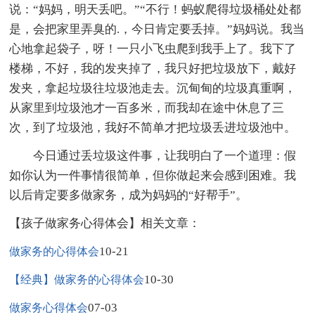
说：“妈妈，明天丢吧。”“不行！蚂蚁爬得垃圾桶处处都
是，会把家里弄臭的.，今日肯定要丢掉。”妈妈说。我当
心地拿起袋子，呀！一只小飞虫爬到我手上了。我下了
楼梯，不好，我的发夹掉了，我只好把垃圾放下，戴好
发夹，拿起垃圾往垃圾池走去。沉甸甸的垃圾真重啊，
从家里到垃圾池才一百多米，而我却在途中休息了三
次，到了垃圾池，我好不简单才把垃圾丢进垃圾池中。
今日通过丢垃圾这件事，让我明白了一个道理：假
如你认为一件事情很简单，但你做起来会感到困难。我
以后肯定要多做家务，成为妈妈的“好帮手”。
【孩子做家务心得体会】相关文章：
10-21
做家务的心得体会
10-30
【经典】做家务的心得体会
07-03
做家务心得体会