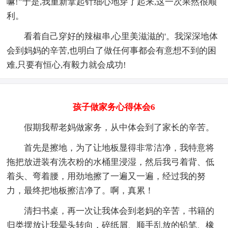
嘛!”于是,我重新拿起针细心地穿了起来,这一次果然很顺
利。
看着自己穿好的辣椒串,心里美滋滋的'。我深深地体
会到妈妈的辛苦,也明白了做任何事都会有意想不到的困
难,只要有恒心,有毅力就会成功!
孩子做家务心得体会6
假期我帮老妈做家务，从中体会到了家长的辛苦。
首先是擦地，为了让地板显得非常洁净，我特意将
拖把放进装有洗衣粉的水桶里浸湿，然后我弓着背、低
着头、弯着腰，用劲地擦了一遍又一遍，经过我的努
力，最终把地板擦洁净了。啊，真累！
清扫书桌，再一次让我体会到老妈的辛苦，书籍的
归类摆放让我晕头转向，碎纸屑、顺手乱放的铅笔、橡