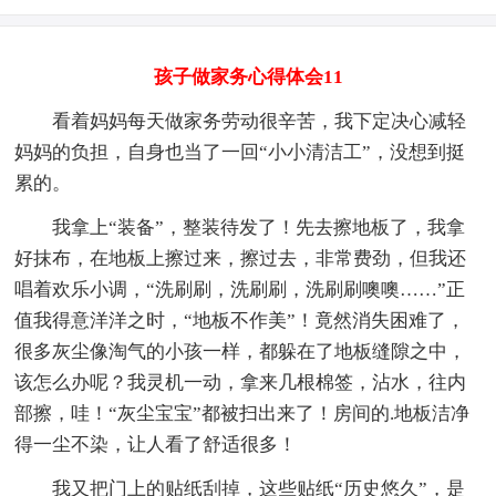
孩子做家务心得体会11
看着妈妈每天做家务劳动很辛苦，我下定决心减轻
妈妈的负担，自身也当了一回“小小清洁工”，没想到挺
累的。
我拿上“装备”，整装待发了！先去擦地板了，我拿
好抹布，在地板上擦过来，擦过去，非常费劲，但我还
唱着欢乐小调，“洗刷刷，洗刷刷，洗刷刷噢噢……”正
值我得意洋洋之时，“地板不作美”！竟然消失困难了，
很多灰尘像淘气的小孩一样，都躲在了地板缝隙之中，
该怎么办呢？我灵机一动，拿来几根棉签，沾水，往内
部擦，哇！“灰尘宝宝”都被扫出来了！房间的.地板洁净
得一尘不染，让人看了舒适很多！
我又把门上的贴纸刮掉，这些贴纸“历史悠久”，是