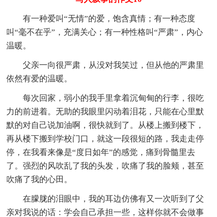
有一种爱叫“无情”的爱，饱含真情；有一种态度
叫“毫不在乎”，充满关心；有一种性格叫“严肃”，内心
温暖。
父亲一向很严肃，从没对我笑过，但从他的严肃里
依然有爱的温暖。
每次回家，弱小的我手里拿着沉甸甸的行李，很吃
力的前进着。无助的我眼里闪动着泪花，只能在心里默
默的对自己说加油啊，很快就到了。从楼上搬到楼下，
再从楼下搬到学校门口，就这一段很短的路，我走走停
停，在我看来像是“度日如年”的感觉，痛到骨髓里去
了。强烈的风吹乱了我的头发，吹痛了我的脸颊，甚至
吹痛了我的心田。
在朦胧的泪眼中，我的耳边仿佛有又一次听到了父
亲对我说的话：学会自己承担一些，这样你就不会做事