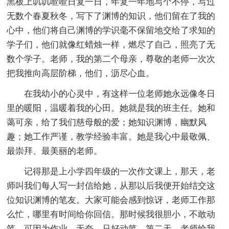
黑板上叽叽喳喳日复一日，年复一年地写个不停，写过
无数个春夏秋冬，写下了渊博的知识，他们留在了我的
心中，他们将自己渊博的学识毫不保留地交给了求知的
学子们，他们就像红蜡烛一样，燃尽了自己，照亮了无
数个学子。老师，我的第二个母亲，尊敬的老师一次次
把我推向高层阶梯，他们，沥尽心血。
在我幼小的心灵中，有这样一位老师她永远像冬日
里的暖阳，温暖着我的心田。她就是我的班主任。她和
蔼可亲，给了我们慈母般的爱；她知识渊博，幽默风
趣；她工作严谨，教学经验丰富。她是我心中最敬佩、
最崇拜、最美丽的老师。
记得那是上小学四年级的一次作文课上，那天，老
师叫我们每人写一封信给她，从那以后我便开始结交这
位知识渊博的笔友。大家可能会感到惊讶，老师工作那
么忙，哪里有时间给你回信。那时候我很胆小，不敢动
笔，可因为作业，无奈，只好动笔。第二天，老师给我