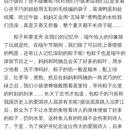
说小孩吃了还不咳嗽呢?而对我们小孩来说我们总是拿着
心灵手巧的姐姐用五彩的毛线编的袋子，装满鸭蛋到处
炫耀。吃过午饭，妈妈又会用“五味草”煮鸭蛋的水给我
们洗澡，真是又香又舒服，整个夏天都不长痱子呢……
粽子和赛龙舟 在我们的记忆中，端午给人的印象除
了玩就是吃。在端午节期间，我们除了可以吃上香喷喷
的鸭蛋，还有让人记忆深刻的粽子呢? 包粽子也是端午的
保留节目之一。妈妈和阿姨总会买了好多的粽叶，用水
少泡着，洗干净码好。粽子的馅一般是糯米，配上绿
豆、红枣等，煮熟。然后在妈妈和阿姨的一阵灵巧的忙
碌之后，我们小孩便馋猫般围着蒸笼转，等待粽子出笼
的时刻的到来…… 长大了念书才知道，包粽子的习俗和
我国历史上的爱国诗人屈原有关呢?据说屈原跳入汨罗江
后，群众为了不让水里的鱼咬着诗人的身体便做了好多
的粽子，扔到水里。这样鱼儿有的吃就不会伤害到诗人
了。于是，为了保护并纪念这位伟大的爱国诗人，后来