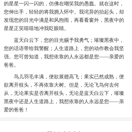
的星星一闪一闪的，仿佛在嘲笑我的愚蠢。就在这时，
您伸出手，轻轻的将我拥入怀中。我诧异的抬起头，却
发现您的目光中满是和风煦雨，再看看窗外，黑夜中的
星星正笑嘻嘻地冲我眨眼睛。
蓝天白云下，您的目光赐予我勇气；璀璨黑夜中，
您的话语带给我警醒；人生道路上，您的动作教会我坚
强。您可曾知道，我想依靠的人永远都是您——亲爱的
爸爸。
鸟儿羽毛丰满，便欲展翅高飞；果实已然成熟，便
欲离开枝头，不再依靠大树。但是，无论飞鸟何去何
从，无论果实是否离开枝头，无论是蓝天白云下，璀璨
黑夜中还是人生道路上，我想依靠的人永远是您——亲
爱的爸爸！