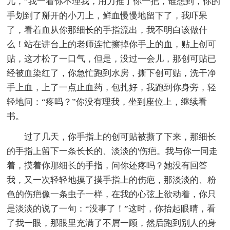
儿，”我一看你不理我，用力推了你一把，谁想到，你的
手划到了掰开的小刀上，鲜血慢慢地留下了，我吓呆
了，看着血从你那细长的手指流出，我不明白该做什
么！站在讲台上的老师连忙擦掉你手上的血，贴上创可
贴，这才松了一口气，但是，没过一会儿，那创可贴已
经被血染红了，你急忙跑到水房，撕下创可贴，洗干净
手上血，上了一点止血药，包扎好，我跑到你身旁，轻
轻地问：“疼吗？”你没有理我，坐到座位上，继续看
书。
过了几天，你手指上的创可贴被撕了下来，那细长
的手指上留下一条长长的、淡淡的'伤疤。我与你一同走
着，摸着你那细长的手指，问你还疼吗？她没有回答
我，又一次轻轻地摸了摸手指上的伤疤，那淡淡的、粉
色的伤疤像一条虫子一样，在我的心弦上欲动着，你只
是淡淡的说了一句：“没事了！”这时，你抬起眼睛，看
了我一眼，那眼里充满了不屑一顾，然后跑到别人的身