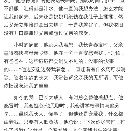
次)，他急得慌忙的把我送去医院。那段时间，肚子一直
不舒服，吐得都是汁水。他一直为我想办法，怎么才能
让我好起来。后来还是奶奶用纸钱在我肚子上揉揉，然
后父亲立即接过拿出去烧了，于是我就好了。但我依旧
没有开口感谢过父亲或想过父亲的感受。
小时的病痛，他都为我着想。我长青春痘时，父亲
急得都快与母亲吵架。他在一旁一直安慰着我，“别怕，
有爸爸在，这些痘痘都会消失不见的，没事的'没事
的……”他边安慰边替我着急，一直想着有什么药可以消
除。随着年龄的长大，我常告诉父亲我的无所谓，可他
依旧没忘记我的痘痘。
如今的我，已长大成人，有时总会替他着想点。他
感冒时，我会担心;他无聊时，我会讲学校事情与他分
享……虽说我长大、懂事了，但他还是宠爱我，什么都
由着我。只要有人欺负我，他总说：“下次你尽管打，打
伤了找我!”这就是一个宠爱我，又会替我出头的父亲!