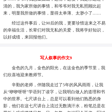
清的，我为家所做的事情，和爷爷对我无私照顾比起
来，明显我所做的事情，显得太单薄、太渺小了……
经过这件事后，让90后的我，更要珍惜这来之不易
的幸福生活，长辈们对我无私的关爱，我将学好知识，
以好成绩，来回报他们。
写人叙事的作文9
金色的九月，金色的阳光，在这金色的季节里，我
们欣喜地迎来教师节。
辛勤的老师，伴随我走过了5年的风风雨雨，让我
从“咿咿呀呀”学语到了读字，让我明白做人的道理和书
中的世界。七尺讲台上，总是可以看到他们熟悉的身
影，他们在这七尺讲台上流过无数滴汗水，粉笔总是在