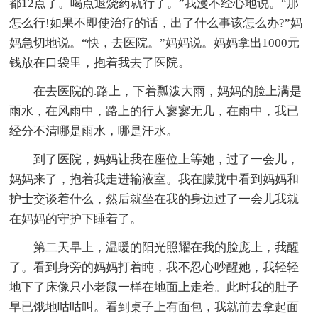
都12点了。喝点退烧药就行了。”我漫不经心地说。“那
怎么行!如果不即使治疗的话，出了什么事该怎么办?”妈
妈急切地说。“快，去医院。”妈妈说。妈妈拿出1000元
钱放在口袋里，抱着我去了医院。
在去医院的.路上，下着瓢泼大雨，妈妈的脸上满是
雨水，在风雨中，路上的行人寥寥无几，在雨中，我已
经分不清哪是雨水，哪是汗水。
到了医院，妈妈让我在座位上等她，过了一会儿，
妈妈来了，抱着我走进输液室。我在朦胧中看到妈妈和
护士交谈着什么，然后就坐在我的身边过了一会儿我就
在妈妈的守护下睡着了。
第二天早上，温暖的阳光照耀在我的脸庞上，我醒
了。看到身旁的妈妈打着盹，我不忍心吵醒她，我轻轻
地下了床像只小老鼠一样在地面上走着。此时我的肚子
早已饿地咕咕叫。看到桌子上有面包，我就前去拿起面