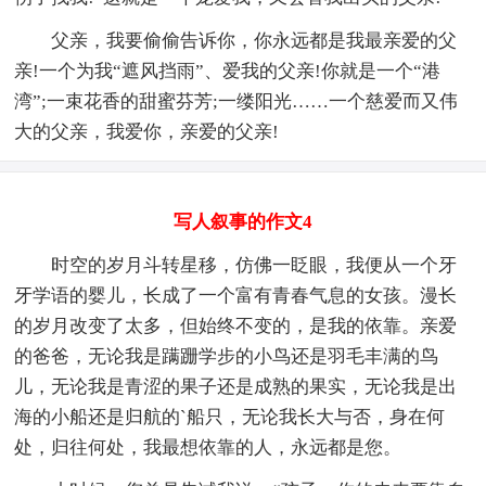
父亲，我要偷偷告诉你，你永远都是我最亲爱的父
亲!一个为我“遮风挡雨”、爱我的父亲!你就是一个“港
湾”;一束花香的甜蜜芬芳;一缕阳光……一个慈爱而又伟
大的父亲，我爱你，亲爱的父亲!
写人叙事的作文4
时空的岁月斗转星移，仿佛一眨眼，我便从一个牙
牙学语的婴儿，长成了一个富有青春气息的女孩。漫长
的岁月改变了太多，但始终不变的，是我的依靠。亲爱
的爸爸，无论我是蹒跚学步的小鸟还是羽毛丰满的鸟
儿，无论我是青涩的果子还是成熟的果实，无论我是出
海的小船还是归航的`船只，无论我长大与否，身在何
处，归往何处，我最想依靠的人，永远都是您。