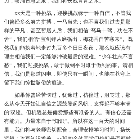
力，喷涌智慧之泉，我们将长成青青之木。
xx天是一种挑战，迎接挑战缘于一种自信，不管我
们曾经多么努力拼搏，一马当先；也不言我们过去是那
样的平凡，甚至暂居人后，我们相信“驽马十驾，功在不
舍”，我们相信“宝剑锋从磨砺出，梅花香自苦寒来”。既
然我们能执着地走过九百多个日日夜夜，那么就应该有
理由相信我们一定能够冲破最后的艰难。“少年壮志不言
愁”，我们迎接挑战，敢于做到平时难于做到的事。请相
信，我们是那道闪电，即使只有一瞬间，也能在苍穹上
留下我们惊世骇俗的痕迹。
如果你曾经苦恼过，犹豫过，彷徨过，沮丧过，那
么从今天开始让自信之源鼓胀起风帆，支撑起不够丰满
的'双翅。但机遇总是偏爱那些有准备的人。有信心还需
有能力。力量来自于“知识”。所以在这一百天的时间
里，我们将与老师密切配合，合理安排学习时间，扬长
避短；攻克知识难关。xx班的全体同学们你们是否都做