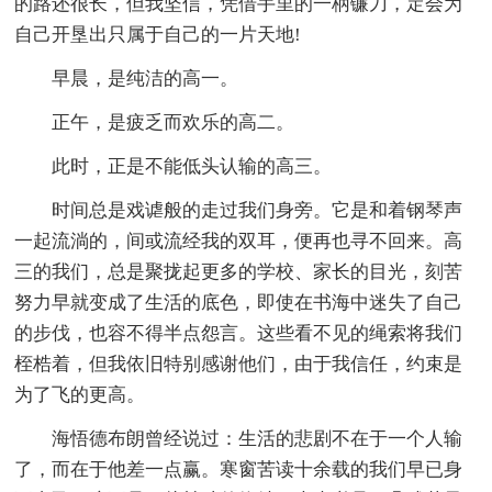
的路还很长，但我坚信，凭借手里的一柄镰刀，定会为
自己开垦出只属于自己的一片天地!
早晨，是纯洁的高一。
正午，是疲乏而欢乐的高二。
此时，正是不能低头认输的高三。
时间总是戏谑般的走过我们身旁。它是和着钢琴声
一起流淌的，间或流经我的双耳，便再也寻不回来。高
三的我们，总是聚拢起更多的学校、家长的目光，刻苦
努力早就变成了生活的底色，即使在书海中迷失了自己
的步伐，也容不得半点怨言。这些看不见的绳索将我们
桎梏着，但我依旧特别感谢他们，由于我信任，约束是
为了飞的更高。
海悟德布朗曾经说过：生活的悲剧不在于一个人输
了，而在于他差一点赢。寒窗苦读十余载的我们早已身