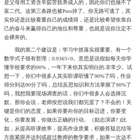
是父母用工资含辛茹苦抚养成人的，因此你们也做不了
富二代。这第三条路也被Pass掉了。你无路可逃了，其
实你还是比较看重自己的成绩得，还是比较希望依靠自
己的奋斗来赢得自己的地位和尊重，也就是说你注定不
会裸奔的。
我的第二个建议是：学习中抓落实很重要。有一个
数学式子很有哲理：0.9365=0。意思是说假如每天你学
懂学校要求的90%，一年下来你其实明白的.非常少。试
想一下，你们中很多人其实听课听懂了90%了吗，作业
得分到达90分了吗，总结反思知识和方法掌握了90%了
吗，我想我要现场调查的话，你们中很多人会选择沉
默。那你会说，老师按您说我们都完蛋了？不会的！关
键是你们的态度，如果你要向你的目标迈进，你要变
化，你要发展，你做出正确的行动。（励志演讲? )比
如，从提高听课效率，提高作业质量，积极答疑总结等
方面紧跟并达到或超过教师的教学要求，如果一次达不