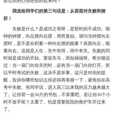
那么你的心情还会好起来吗？
我送给同学们的第三句话是：从容面对失败和挫
折！
失败是什么？是成功之母呀，是暂时的不成功。闹
钟的钟摆，向左摆向右摆，周而复始。请问当钟摆向左
摆时，是不是在积蓄一种向右摆的能量？表面向左，能
量向右。这就是人生，失中有得，得中有失。失败的同
时就是成功的开始。塞翁失马，焉知祸福呀。希尔顿说
过：当一扇门向你关闭时，必有另一扇门向你打开。所
以平时考试的失败，这决不是坏事。这只是对你的提
醒，告诉你哪些知识点你还得再掌握一下，避免你在高
考中失败。有同学说，进入高三以来我的压力越来越大
了。让你背一会30斤的书包，不算重吧。若让你30个小
时不放手呢？太重了。怕是需要医院的救护车开过来
了。