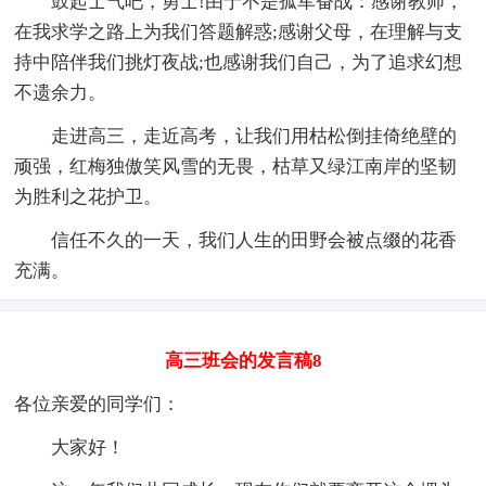
鼓起士气吧，勇士!由于不是孤军奋战：感谢教师，
在我求学之路上为我们答题解惑;感谢父母，在理解与支
持中陪伴我们挑灯夜战;也感谢我们自己，为了追求幻想
不遗余力。
走进高三，走近高考，让我们用枯松倒挂倚绝壁的
顽强，红梅独傲笑风雪的无畏，枯草又绿江南岸的坚韧
为胜利之花护卫。
信任不久的一天，我们人生的田野会被点缀的花香
充满。
高三班会的发言稿8
各位亲爱的同学们：
大家好！