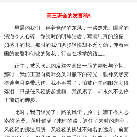
高三班会的发言稿5
早晨的我们，伴着觉醒的东风，一路走来。眼眸的
清澈令人心碎，微笑时的明眸皓齿，写满纯真的脸庞，
如盛开的花。那时的我们脚步轻快却不乏苍劲，伴着幽
幽的麦香和似锦的繁花，行走在求学的路上。
正午，被风吹乱的发丝勾画出一脸的刚毅与坚韧。
那时，我们正望向树叶交叉时撒下的碎光，眼神突然变
得迷离且略带悲伤。我不再看了，怕被正午的阳光刺得
落泪，只是任风轻扬起发梢。我虽累了，却永久不会停
下前进的脚步。
此时，我们经受了一路的风尘，脸上挂满了令人心
疼的'沧桑。落叶铺满了来时的路，遮住了来时的脚印，
风轻轻的拂过肩膀，又轻轻的拂过不知名的远方。前面