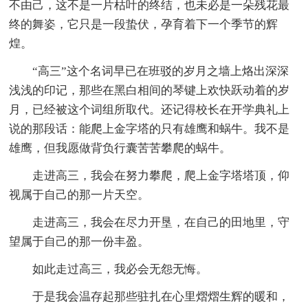
不由己，这不是一片枯叶的终结，也未必是一朵残花最
终的舞姿，它只是一段蛰伏，孕育着下一个季节的辉
煌。
“高三”这个名词早已在班驳的岁月之墙上烙出深深
浅浅的印记，那些在黑白相间的琴键上欢快跃动着的岁
月，已经被这个词组所取代。还记得校长在开学典礼上
说的那段话：能爬上金字塔的只有雄鹰和蜗牛。我不是
雄鹰，但我愿做背负行囊苦苦攀爬的蜗牛。
走进高三，我会在努力攀爬，爬上金字塔塔顶，仰
视属于自己的那一片天空。
走进高三，我会在尽力开垦，在自己的田地里，守
望属于自己的那一份丰盈。
如此走过高三，我必会无怨无悔。
于是我会温存起那些驻扎在心里熠熠生辉的暖和，