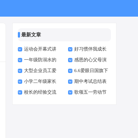
最新文章
运动会开幕式讲
好习惯伴我成长
一年级防溺水的
感恩的心父母演
话稿
演讲稿
大型企业员工爱
6.6爱眼日国旗下
演讲稿
讲稿
小学二年级家长
期中考试总结表
岗敬业演讲稿
演讲稿
校长的经验交流
歌颂五一劳动节
会家长代表发言稿
彰大会校长发言稿
发言稿
演讲稿