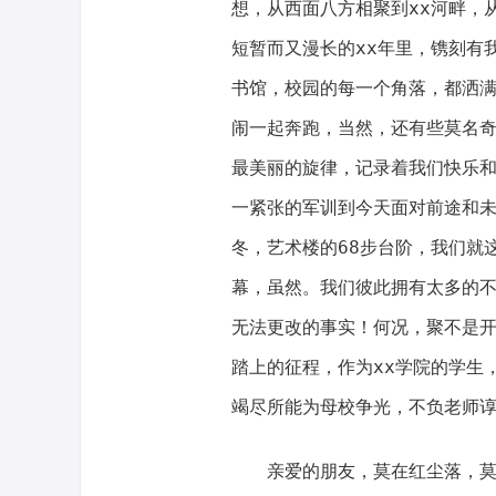
想，从西面八方相聚到xx河畔，
短暂而又漫长的xx年里，镌刻有
书馆，校园的每一个角落，都洒
闹一起奔跑，当然，还有些莫名
最美丽的旋律，记录着我们快乐
一紧张的军训到今天面对前途和
冬，艺术楼的68步台阶，我们就
幕，虽然。我们彼此拥有太多的
无法更改的事实！何况，聚不是
踏上的征程，作为xx学院的学生
竭尽所能为母校争光，不负老师
亲爱的朋友，莫在红尘落，莫于