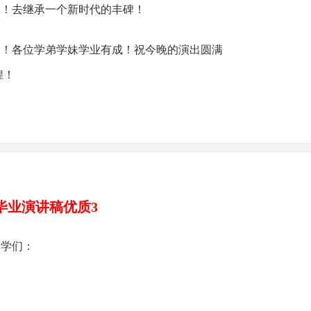
的！去继承一个新时代的丰碑！
各位学弟学妹学业有成！祝今晚的演出圆满
煌！
毕业演讲稿优质3
同学们：