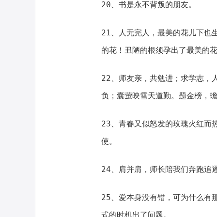
20、书是永不背叛的朋友。
21、人无完人，最美的花儿下也
的花！丑陋的根须孕出了最美的
22、师友亲，共勉进；求学志，
负；囊萤映雪天道勤。题金榜，
23、青春又似怒发的玫瑰火红而
使。
24、肩并肩，师长陪我们奔跑追
25、爱本身没有错，可为什么有
式的时机出了问题。