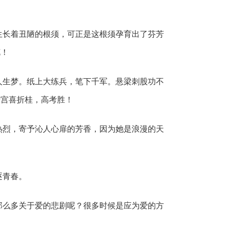
生长着丑陋的根须，可正是这根须孕育出了芬芳
花！
人生梦。纸上大练兵，笔下千军。悬梁刺股功不
蟾宫喜折桂，高考胜！
热烈，寄予沁人心扉的芳香，因为她是浪漫的天
逐青春。
那么多关于爱的悲剧呢？很多时候是应为爱的方