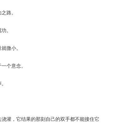
功之路。
成功。
量就微小。
于一个意念。
莽。
去浇灌，它结果的那刻自己的双手都不能接住它