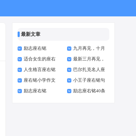
最新文章
励志座右铭
九月再见，十月
适合女生的座右
最新三月再见，
你好座右铭说说
人生格言座右铭
巴尔扎克名人座
铭简短 女孩阳光励志
四月你好说说座右铭
座右铭小学作文
小王子座右铭句
右铭语录
励志座右铭
励志座右铭40条
子