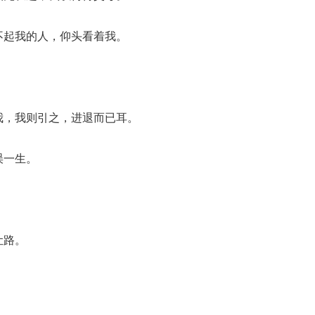
不起我的人，仰头看着我。
。
我，我则引之，进退而已耳。
误一生。
让路。
。