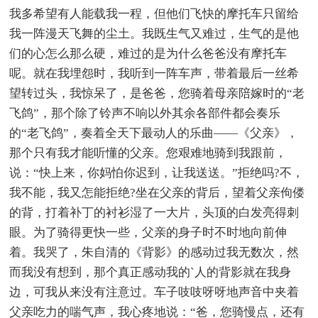
我多希望有人能载我一程，但他们飞快的摩托车只留给
我一阵漫天飞舞的尘土。我既生气又难过，生气的是他
们的心怎么那么硬，难过的是为什么爸爸没有摩托车
呢。就在我埋怨时，我听到一阵车声，带着最后一丝希
望转过头，我惊呆了，是爸爸，您骑着母亲陪嫁时的“老
飞鸽”，那个除了铃声不响以外其余各部件都会奏乐
的“老飞鸽”，奏着全天下最动人的乐曲——《父亲》，
那个只有我才能听懂的父亲。您艰难地骑到我跟前，
说：“快上来，你妈怕你迟到，让我送送。”拒绝吗?不，
我不能，我又怎能拒绝?坐在父亲的背后，望着父亲佝偻
的背，打着补丁的衬衫湿了一大片，头顶的白发亮得刺
眼。为了骑得更快一些，父亲的身子时不时地向前伸
着。我哭了，朱自清的《背影》的感动过我无数次，然
而我没有想到，那个真正感动我的`人的背影就在我身
边，可我从来没有注意过。车子吱吱呀呀地声音中夹着
父亲吃力的喘气声，我心疼地说：“爸，您骑慢点，还有