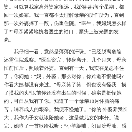
婆。可就算我家离外婆家很远，我的妈妈每个星期，都
回一次娘家。我一直都不太理解母亲的所作所为，直到
那一次外婆摔了一跤，伤重住院。“医生，我姆妈怎么样
了?”母亲紧紧地拽着医生的袖口，额头上被光照的发
亮。
我仔细一看，竟然是薄薄的汗珠。“已经脱离危险，
还需住院观察。”医生说完，转身离开。几个月来，母亲
忙前忙后，照顾着外婆。直到有一天，我实在是忍不住
了，你问她：“妈，外婆，那么对你，你难道不恨他吗?
你看大姨都没有来过。”母亲笑了笑，倒也没有怪我，摸
了摸我的头“以前你还没有出生的时候，确实是挺怪她
的，可自从我有了你。知道了一个母亲10月怀胎的痛
苦，哺养成人的艰辛。我便不怪她了。”你的.外婆养我长
大，我作为子女就该陪她老，这是做儿女的本分。说
完，她哼了一首歌给我听：“小羊跪哺，闭目吮母液。感