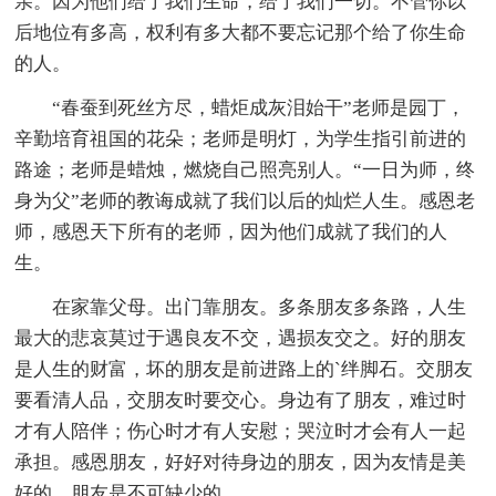
亲。因为他们给了我们生命，给了我们一切。不管你以
后地位有多高，权利有多大都不要忘记那个给了你生命
的人。
“春蚕到死丝方尽，蜡炬成灰泪始干”老师是园丁，
辛勤培育祖国的花朵；老师是明灯，为学生指引前进的
路途；老师是蜡烛，燃烧自己照亮别人。“一日为师，终
身为父”老师的教诲成就了我们以后的灿烂人生。感恩老
师，感恩天下所有的老师，因为他们成就了我们的人
生。
在家靠父母。出门靠朋友。多条朋友多条路，人生
最大的悲哀莫过于遇良友不交，遇损友交之。好的朋友
是人生的财富，坏的朋友是前进路上的`绊脚石。交朋友
要看清人品，交朋友时要交心。身边有了朋友，难过时
才有人陪伴；伤心时才有人安慰；哭泣时才会有人一起
承担。感恩朋友，好好对待身边的朋友，因为友情是美
好的，朋友是不可缺少的。