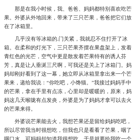
那是在我小时候，我、爸爸、妈妈都特别喜欢吃芒
果。外婆从外地回来，带来了三只芒果，爸爸把它们放
在了冰箱里。
几乎没有等冰箱的.门关紧，我就忍不住打开了冰
箱。在柔和的灯光下，三只芒果齐摆在果盘架上，发着
青红色的光芒，空气中更是散发着芒果特有的诱人芬
芳，真是让人垂涎三尺啊，可我还是关上了冰箱门。妈
妈却刚好看到了这一幕，她立即从冰箱里拿出来一个芒
果来，递给我说：“你吃吧，小馋猫。”我接过妈妈手中
的芒果，拿在手里有点冻，心里却是暖暖的，原来，妈
妈这几天喉咙有点发炎，外婆是为了妈妈才拿可以去火
的芒果来得。
外婆说芒果能去火，我想芒果还是留给妈妈吃吧，
所以尽管我当时很想吃，但我也只是看看了芒果，咽了
咽口水，可妈妈却知道我很想吃，于是就要给我吃一个