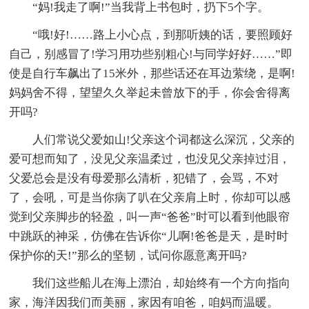
“妈!我走了啊!”当我背上书包时，扔下5个字。
“哦!好!……路上小心点，到那听姨的话，要照顾好
自己，别感冒了!学习用功些别粗心!与同学好好……”即
使是自行车飙出了15米外，那些话还在耳边萦绕，是啊!
妈妈舍不得，望望久久举起未曾放下的手，你会舍得离
开吗?
人们常说父爱如山!父亲这个词都这么深沉，父亲的
爱可想而知了，没见父亲温柔过，也没见父亲掉过泪，
父爱总会是没有母爱那么清析，犯错了，会骂，不对
了，会吼，可是当你病了叭在父亲肩上时，你却可以感
觉到父亲脚步的轻盈，叫一声“爸爸”时可以看到他眼帘
中跳跃的神采，仿佛在告诉你“儿啊!爸爸是天，是时时
保护你的天!”那么的坚韧，试问你愿意离开吗?
我们这些船儿在海上漂泊，却始终有一个方向指向
家，海洋因我们而美丽，家因有咱爸，咱妈而温暖。