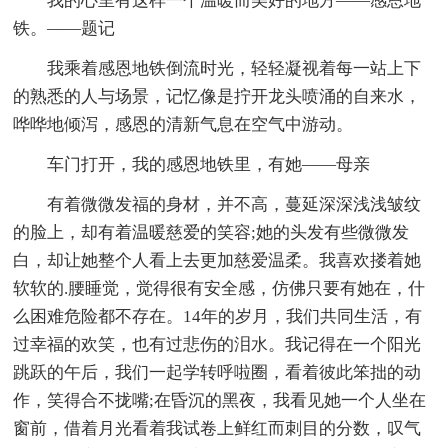
我的心里有这样一个温暖而美好的地方——感恩地
铁。——题记
我乘着感恩地铁倒流时光，轻轻凝视着每一站上下
的熟悉的人与场景，记忆像是拧开龙头喷涌的自来水，
哗哗地倾泻，感恩的清新气息在空气中游动。
车门打开，我的感恩地铁里，有她——母亲
有着微微发福的身材，并不高，蔓延深深浅浅皱纹
的脸上，却有着温暖慈爱的笑容;她的头发有些微微发
白，却让她整个人看上去更加慈爱温柔。我喜欢搂着她
软软的.腰睡觉，觉得很有安全感，仿佛只要有她在，什
么困难危险都不存在。14年的岁月，我们共同生活，有
过幸福的欢笑，也有过悲伤的泪水。我记得在一个阳光
跳跃的午后，我们一起学转呼啦圈，看着彼此笨拙的动
作，笑得合不拢嘴;在昏沉的黑夜，我看见她一个人坐在
窗前，借着月光看着我试卷上鲜红而刺目的分数，叹气