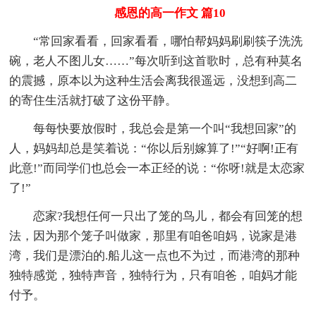
感恩的高一作文 篇10
“常回家看看，回家看看，哪怕帮妈妈刷刷筷子洗洗
碗，老人不图儿女……”每次听到这首歌时，总有种莫名
的震撼，原本以为这种生活会离我很遥远，没想到高二
的寄住生活就打破了这份平静。
每每快要放假时，我总会是第一个叫“我想回家”的
人，妈妈却总是笑着说：“你以后别嫁算了!”“好啊!正有
此意!”而同学们也总会一本正经的说：“你呀!就是太恋家
了!”
恋家?我想任何一只出了笼的鸟儿，都会有回笼的想
法，因为那个笼子叫做家，那里有咱爸咱妈，说家是港
湾，我们是漂泊的.船儿这一点也不为过，而港湾的那种
独特感觉，独特声音，独特行为，只有咱爸，咱妈才能
付予。