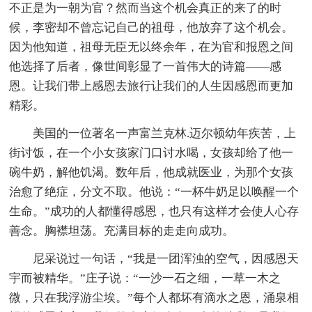
不正是为一朝为官？然而当这个机会真正的来了的时
候，李密却不曾忘记自己的祖母，他放弃了这个机会。
因为他知道，祖母无臣无以终余年，在为官和报恩之间
他选择了后者，像世间彰显了一首伟大的诗篇——感
恩。让我们带上感恩去旅行让我们的人生因感恩而更加
精彩。
美国的一位著名一声富兰克林.迈尔顿幼年疾苦，上
街讨饭，在一个小女孩家门口讨水喝，女孩却给了他一
碗牛奶，解他饥渴。数年后，他成就医业，为那个女孩
治愈了绝症，分文不取。他说：“一杯牛奶足以唤醒一个
生命。”成功的人都懂得感恩，也只有这样才会使人心存
善念。胸襟坦荡。充满目标的走走向成功。
尼采说过一句话，“我是一团浑浊的空气，因感恩天
宇而被精华。”庄子说：“一沙一石之细，一草一木之
微，只在我浮游尘埃。”每个人都坏有滴水之恩，涌泉相