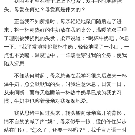
我闷闷的坐在椅子上上下思索，双手不时地挠挠
头。母爱在何处？母爱真是伟大的？
正当我不知所措时，母亲轻轻地敲门随后走了进
来，将一杯刚热好的牛奶放在我的桌旁，温暖的双手理
了理刚被我挠乱的头发，柔声说道：“喝杯牛奶吧，休息
一下。”我平常地捧起那杯牛奶，轻轻地喝了一小口，一
点也不烫嘴，温度适中，一阵暖意穿过我的全身，使我
陷入沉思。
不知从何时起，母亲总会在我学习很久后送来一杯
温牛奶，总会默默我的头，叫我注意休息，日复一日，
从未间断，而每天临睡前一杯热牛奶早已成为我的习
惯，牛奶中也溶着母亲对我深深地爱。
我从思绪中回过头来，转头望向母亲离开的背影，
情不自禁的喊了声“妈”，母亲似乎一惊，猛的停住脚步
站在门边，“怎么了，还要一杯吗？”，我千言万语一时