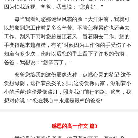
因为怕我近视。爸爸，我想说：“您真好。”
每当我看到您那饱经风霜的脸上大汗淋漓，我就可
以想象到您工作时是多么辛苦。不管怎样累你也还会去
工作。刮风下雨时您总是顶着风，冒着雨去工作。您的
手变得越来越粗糙，有的`时候因为工作你的手受伤了不
知道有多少次，伤好以后您的手上留下了许多的伤痕。
爸爸，我想说：”您辛苦了。”
爸爸您给我的这份爱像火种，点燃心灵的希望;这份
爱想绿阴，遮挡着炎炎的烈日;这份爱像雨露，滋润着小
小的禾苗;这份爱像路灯，照亮我们前行的路。爸爸，我
想对你说：“您在我心中永远是最棒的爸爸!
感恩的高一作文 篇3