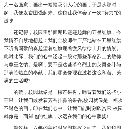
为一名画家，画出一幅幅吸引人心的画，于是从那时
起，我便发奋图强起来。这也让我体会了一次“努力”的
滋味。
还记得，校园里那面迎风翩翩起舞的五星红旗，令
我情不自禁地想起：我们全校师生庄严地站在五星红旗
下听着国歌的奏起望着红旗迎着微风徐徐上升的情景。
此时此际，我们的心中泛起一股对那些革命烈士的敬仰
与尊重之情。是啊，要不是这些革命烈士的英勇奋斗与
那满腔热血的奉献，我们哪会像现在过着这么和谐、美
满的生活呢?
的确，校园就像是一棵芒果树，哺育着我们这些小
芒果，让我们散发着芳香扑鼻的果香;校园就像是一幅永
不退色的画，印在我们心中，让我们能时刻欣赏它;校园
就像是一面鲜艳的红旗，永远在我们的心中飘扬!
就这样，六年的美好时光即将挥之而去，我们也即