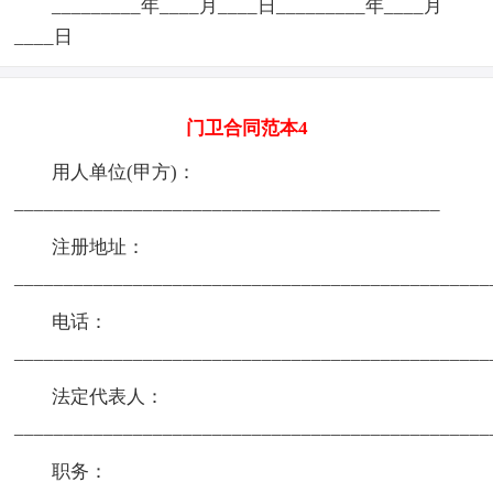
_________年____月____日_________年____月
____日
门卫合同范本4
用人单位(甲方)：
___________________________________________
注册地址：
________________________________________________
电话：
________________________________________________
法定代表人：
________________________________________________
职务：