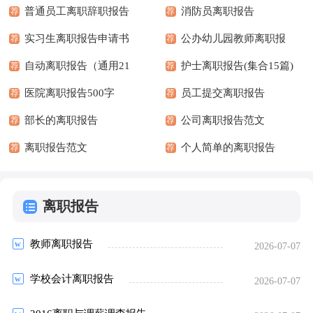
普通员工离职辞职报告
消防员离职报告
荐
荐
实习生离职报告申请书
公办幼儿园教师离职报
荐
荐
范文
自动离职报告（通用21
告（精选6篇）
护士离职报告(集合15篇)
荐
荐
篇）
医院离职报告500字
员工提交离职报告
荐
荐
部长的离职报告
公司离职报告范文
荐
荐
离职报告范文
个人简单的离职报告
荐
荐
离职报告
教师离职报告
2026-07-07
学校会计离职报告
2026-07-07