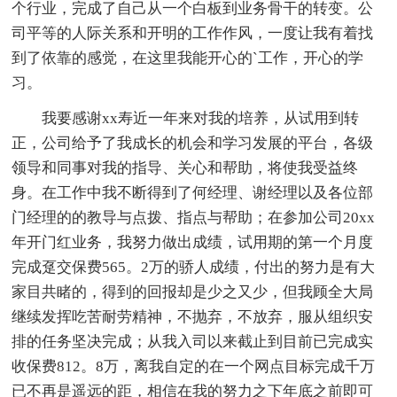
个行业，完成了自己从一个白板到业务骨干的转变。公
司平等的人际关系和开明的工作作风，一度让我有着找
到了依靠的感觉，在这里我能开心的`工作，开心的学
习。
我要感谢xx寿近一年来对我的培养，从试用到转
正，公司给予了我成长的机会和学习发展的平台，各级
领导和同事对我的指导、关心和帮助，将使我受益终
身。在工作中我不断得到了何经理、谢经理以及各位部
门经理的的教导与点拨、指点与帮助；在参加公司20xx
年开门红业务，我努力做出成绩，试用期的第一个月度
完成趸交保费565。2万的骄人成绩，付出的努力是有大
家目共睹的，得到的回报却是少之又少，但我顾全大局
继续发挥吃苦耐劳精神，不抛弃，不放弃，服从组织安
排的任务坚决完成；从我入司以来截止到目前已完成实
收保费812。8万，离我自定的在一个网点目标完成千万
已不再是遥远的距，相信在我的努力之下年底之前即可