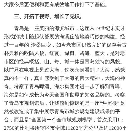
大家今后更便利和更有成效地工作打下了基础。
三、开拓了视野、增长了见识。
青岛是一座美丽的海滨城市，这座从19世纪末页才
形成的城市随起伏舒展的海滨丘陵地势巧妙的构建。经
过一百年的`沧桑巨变，如今老市区仍然完好的保存着古
朴典雅的欧陆风貌。红瓦、绿树、碧海、蓝天，是对老
市区的经典概括。山、每、城一体是青岛独特的风貌。
以前只在电视上见过大海，这次亲身看到了大海，感觉
真的不一样，真正感受到了大海的博大精神，大海的神
奇。考察了青岛啤酒、海尔集团才进一步了解到青啤、
海尔是如何成长为今天全国和世界的知名品牌的。考察
了青岛市规划馆后，让我感到惊讶的是一座“烂尾楼”竟
然被改造成了集中展示青岛市城乡规划建设成果的平
台，而且是“全国第一个全市域规划模型，首次采用1：
2750的比利将所辖区市全域11282平方公里及约12000平