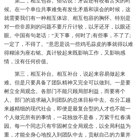
第二，相互包容。俗话说：牙齿还有咬着舌头的时
候。在一个单位共事难免有发生矛盾和误会的时候，这
就需要我们有一种相互体谅、相互包容的胸怀。特别是
对一些非原则的问题不要斤斤计较，以牙还牙，以眼还
眼。中国有句老话：“天下事，何时了;有些事，不了了;
一定了，不得了。”意思是说一些鸡毛蒜皮的事就得以难
得糊涂为座右铭。真计较起来既影响工作，又影响感
情，没有任何价值。
第三，相互补台。相互补台，说起来容易做起来
难。但是只要具备了团队精神又完全可以做到。一是要
树立全局观念。各部门不能只顾局部利益，而要将个
人、部门的追求融入到团队的总体目标中去。在分工越
来越精细的现代社会，即便是最复合型的人才也不能一
个人做完所有的事情，一花独放不是春，万紫千红春满
园。每一个同志只有牢固树立全局观念，以全局利益为
重，才能全身心地投入到团队中去，贡献自己的力量并