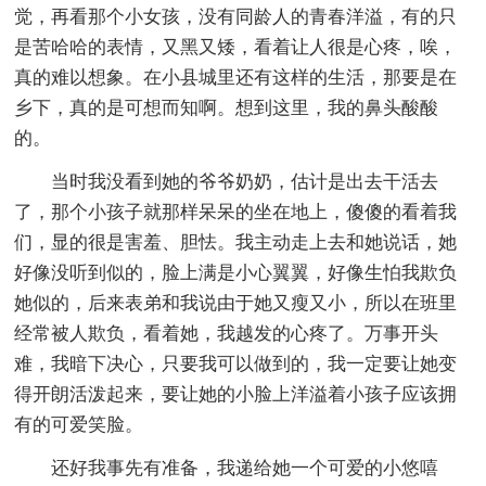
觉，再看那个小女孩，没有同龄人的青春洋溢，有的只
是苦哈哈的表情，又黑又矮，看着让人很是心疼，唉，
真的难以想象。在小县城里还有这样的生活，那要是在
乡下，真的是可想而知啊。想到这里，我的鼻头酸酸
的。
当时我没看到她的爷爷奶奶，估计是出去干活去
了，那个小孩子就那样呆呆的坐在地上，傻傻的看着我
们，显的很是害羞、胆怯。我主动走上去和她说话，她
好像没听到似的，脸上满是小心翼翼，好像生怕我欺负
她似的，后来表弟和我说由于她又瘦又小，所以在班里
经常被人欺负，看着她，我越发的心疼了。万事开头
难，我暗下决心，只要我可以做到的，我一定要让她变
得开朗活泼起来，要让她的小脸上洋溢着小孩子应该拥
有的可爱笑脸。
还好我事先有准备，我递给她一个可爱的小悠嘻