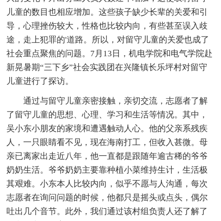
儿童的数目也相应增加。这些孩子缺少长辈的关爱和引
导，心理挫伤较大，性格也比较内向，有些甚至误入歧
途，走上犯罪的'道路。所以，对留守儿童的关爱也成了
社会重点聚焦的问题。7月13日，机电学院和电气学院赴
新晃暑期“三下乡”社会实践团在兴隆镇长乐坪村对留守
儿童进行了探访。
通过与留守儿童亲密接触，亲切交流，志愿者了解
了留守儿童的思想、心理、学习和生活等情况。其中，
吴小东小朋友的家境和遭遇触动人心。他的父亲系残疾
人，一只眼睛看不见，现在海南打工，但收入甚微。母
亲已离家出走近八年，他一直都是跟随年逾古稀的爷爷
奶奶生活。爷爷奶奶主要靠种植小菜维持生计，生活极
其艰难。小东本人比较内向，似乎不愿与人沟通，每次
志愿者在询问问题的时候，他都只是摇头或点头，偶尔
吐出几个音节。此外，我们通过该村组负责人还了解了