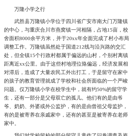
万隆小学之行
武胜县万隆镇小学位于四川省广安市南大门万隆镇
的中心，与重庆合川市燕窝镇一河相隔，占地15亩，校
舍面积8000余平方米，并于20xx年全面完成了村小布局
调整工作。万隆镇虽然处于国道212线与沿兴路的交汇
处，但全镇15个行政村都属于偏远的山村，个别村离镇
距离近xx公里。由于这些村地理位臵偏远，经济发展相
对滞后，造成了大量农民工外出打工，于是留守在家中
的孩子的教育管理就成了学校和社会所面临的一个严峻
问题。仅万隆镇小学在校学生中，就有约50%的留守学
生，还有一部分是父母双亡的孤儿。他们有的是由爷
爷、奶奶、外婆或外公监护，有的是由曾祖父母监护，
有的是被寄养在亲戚家中，还有的甚至是被寄养在老师
家中。
我们对学校留校的部分留守儿童作了问卷调查及资