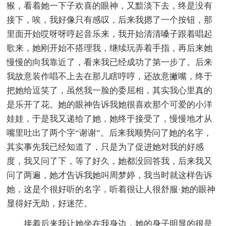
猴，看着她一下子欢喜的眼神，又黯淡下去，终是没有
接下，唉，我好像只有感叹，后来我摁了一个按钮，那
里面开始哎呀呀哼起音乐来，我开始清清嗓子跟着唱起
歌来，她刚开始不搭理我，继续玩弄着手指，再后来她
慢慢的向我靠近了，看来我已经成功了第一步了。后来
我故意装作唱不上去在那儿瞎哼哼，还故意撇嘴，终于
把她给逗笑了，虽然我一脸的委屈相，其实我心里真的
是乐开了花。她的眼神告诉我她很喜欢那个可爱的小洋
娃娃，于是我又递给了她，她终于接受了，慢慢地才从
嘴里吐出了两个字“谢谢”。后来我顺势问了她的名字，
其实事先我已经知道了，只是为了促进她对我的好感
度，我又问了下，等了好久，她都没回答我，后来我又
问了两遍，她才告诉我她叫周梦婷，我当时就这样告诉
她，这是个很好听的名字，听着很让人很舒服·她的眼神
显得好无助，好迷茫。
接着后来我让她坐在我身边，她的身子明显的很是