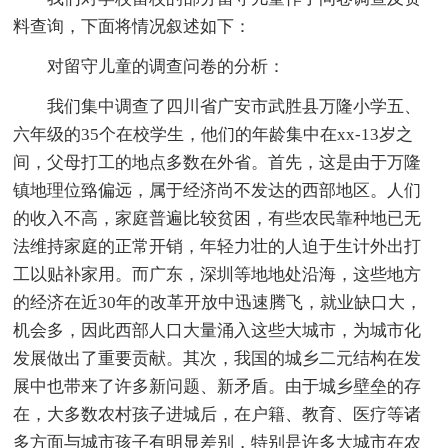
料查询，下面将情况叙述如下：
对留守儿童的调查问卷的分析：
我们集中调查了四川省广安市武胜县万隆小学五、
六年级的35个在校学生，他们的年龄集中在xx-13岁之
间，父母打工的地点多数在外省。首先，这是由于万隆
镇地理位臵偏远，属于经济尚不发达的西部地区。人们
的收入不高，家庭普遍比较贫困，有些农民靠种地已无
法维持家庭的正常开销，年轻力壮的人迫于生计外出打
工以贴补家用。而广东，深圳等地地处沿海，这些地方
的经济在近30年的改革开放中迅速腾飞，就业缺口大，
机会多，因此西部人口大量涌入这些大城市，为城市化
发展做出了重要贡献。其次，我国的城乡二元结构在发
展中也带来了许多新问题、新矛盾。由于城乡壁垒的存
在，大多数农村孩子进城后，在户籍、教育、医疗等诸
多方面与城市孩子有明显差别，特别是许多大城市在农