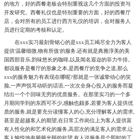
的地方，好的西餐老板会特别重视这几个方面的投资与
开发研究。西餐礼仪也是特别重要的方面，好的西餐厅
店，会对所有的员工进行西方礼仪的培训，会对服务人
员进行定期的考核和认定。
在xxx实习最刻骨铭心的是xxx员工竭尽全力为客人
提供'温馨细微,物有所值'的服务.还有就是典雅淳美的美
国西部音乐,韵味悠长的咖啡,以及闻名遐迩的菲力牛排。
都说服务是餐厅的形象之本,是西餐厅的竞争之道,那么
xxx的服务魅力有表现在哪呢?那就是一张诚挚动心的笑
脸,一声声悦耳动听的话语,一次次全身心投入的服务而凝
结出一个个回味无穷的优质服务。在那里实习的一个多
月期间学到的东西可不少,感触也颇多,若要为客人提供优
质的服务,就是要充分读懂客人的心,充分理解客人的需求,
甚至是超越客人的期望,在日常工作岗位上为客人提供富
有人性化的和艺术化的服务,高层次的满足客人的需求,让
客人愉悦地有频频光顾的欲望.有人说服务是个即时的工