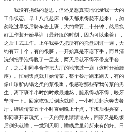
我没有抱怨的意思，但还是想真实地记录我一天的
工作状态。早上八点起床（每天都累得爬不起来），匆
匆吃过早饭后骑车去上班，大约需要二十分钟，然后换
好工作装开始早训（最舒服的时刻，因为可以坐着），
之后正式工作。上午我要先把所有的托盘刷过一遍，大
约有五十个，有的很脏，一开始真是不愿下手，而且清
洗剂把手泡得脱了一层皮，两天后就不得不带皮手套
了，之后和同事合作把大厅的地拖过一遍（这时开始腰
疼）。忙到饭点就开始传菜，整个餐厅跑来跑去，有的
像山珍驴肉锅之类的菜很重，很感谢那些帮我传菜的男
生，离下班半小时的时候最难熬，腿累得动不得，咬牙
坚持一下。回家吃饭后倒床就睡，一小时后起床奔去餐
厅，继续传菜五个小时直到晚上十点，下班后很兴奋，
和同事开着玩笑，一天的劳累渐渐退去，回家又是吃饭
后倒头就睡，一觉到天明，睡眠质量前所未有的好。日