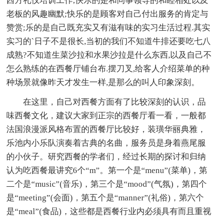
西方礼仪培训工作;快乐的是和同事领导的和睦相处以及
老板的风趣幽默;快乐的是顾客对自己付出服务的肯定与
赞赏;乐的是自己既充实又有滋有味的实习生活过程.其实
实习的`日子不是很长,当初的我们不知道牛排还要吃七八
成熟?不知道生菜沙拉和水果沙拉是什么东西,以及自己不
怎么熟练的在西餐厅铺台布.摆刀叉,给客人介绍菜单的种
种场景就像昨天才发生一样,是那么的叫人印象深刻。
在这里，自己对西餐方面有了比较深刻的认识，品
味西餐文化，建议大家到正宗的西餐厅看一看，一般都
法国浪漫派风格布置的西餐厅比较好，装璜华丽典雅，
乐池内小乐队演奏着古典的名曲，服务员是身着燕尾服
的小伙子。研究西餐的学者们，经过长期的探讨和归纳
认为吃西餐最讲究6个“m”。第一个是“menu”(菜单)，第
二个是“music”(音乐)，第三个是“mood”(气氛)，第四个
是“meeting”(会面)，第五个是“manner”(礼俗)，第六个
是“meal”(食品)，这些都是西餐行业内必须具有而且重视