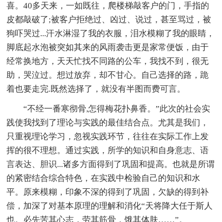
喜。40多天来，一如既往，爬楼梯敲客户的门，手指的
皮都敲破了;被客户拒绝过、凶过、说过，甚至骂过，被
狗吓哭过...汗水淋湿了我的衣服，泪水模糊了我的眼睛，
脚底起水泡被突如其来的风雨袭击更是家常便饭，由于
经常换地方，天天忙找不同路的公车，我找不到，很无
助，哭泣过。想过放弃，却不甘心。自己选择的路，跪
着也要走完.既然选择了，就没有半图而费可言。
“不经一番寒彻骨,怎得梅花扑鼻香。”此次的社会实
践使我找到了理论与实践的最佳结合点。尤其是我们，
只重视理论学习，忽视实践环节，往往在实际工作上发
挥的很不理想。通过实践，所学的知识和自身意志、语
言表达、胆识...诸多方面得到了巩固和提高。也就是所谓
的紧密结合综合特色，在实践中检验自己的知识和水
平。原来模糊，印象不深的得到了巩固，欠缺的得到补
偿，加深了对基本原理的理解和消化“天将降大任于斯人
也。必先苦其心志，劳其筋骨，饿其体肤……”。