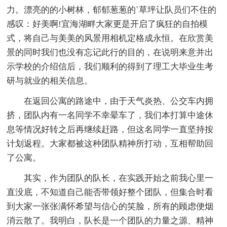
力。漂亮的的小树林，郁郁葱葱的`草坪让队员们不住的
感叹：好美啊!宜海湖畔大家更是开启了疯狂的自拍模
式，将自己与美美的风景用相机定格成永恒。在欣赏美
景的同时我们也没有忘记此行的目的，在说明来意并出
示学校的介绍信后，我们顺利的得到了理工大毕业生考
研与就业的相关信息。
在返回公寓的路途中，由于天气炎热、公交车内拥
挤，团队内有一名同学不幸晕车了，我们本打算中途休
息等情况好转之后再继续赶路，但这名同学一直坚持按
计划返程。大家都被这种团队精神所打动，互相帮助回
了公寓。
其实，作为团队的队长，在实践开始之前我心里一
直没底，不知道自己能否带领好整个团队，但集合时看
到大家一张张满怀希望与信心的笑脸，所有的顾虑便烟
消云散了。我明白，队长是一个团队的力量之源、精神