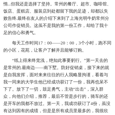
惰...但我还是选择了坚持。常州的餐厅、超市、咖啡馆、
饭店、蛋糕店、服装店到处都留下我的足迹，却都以失
败告终.最终在友人的介绍下来到了上海光明牛奶常州分
公司作促销员。这虽不是我的第一份工作，却给了我十
足的信心和勇气。
每天工作时间17：00——20：00，3个小时，跑不同
的小区，花苑，让客户了解并且能够订购。
“纸上得来终觉浅，绝知此事要躬行。”第一天去的
是常州的.最南边——南下墅。防好促销桌，接下来的就
是自我发挥，面对来来往往的行人我略显拘谨，看着与
我一同来的大学生他已经成功获订了一份，我再也呆不
下了。放下了一切，鼓足勇气，主动“出击”，深入群
众，向他们介绍，推荐，最后不管是步行的，骑车的还
是开车的我都不放过。第一天，我成功获订了4份，虽没
有达到因有的成绩，但是是所有成员里最多的，我很欣