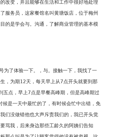
势的改变，并且能够在生活和工作中很好地处理
上了服务员，这家餐馆名叫黄塘饭店，位于梅州
的目的是学会与。沟通，了解商业管理的基本模
号为了体验一下。，与。接触一下，我找了一
生，为期12天，每天早上从7点开头就要到那
到五点，早上7点是早餐高峰期，但是高峰期过
的时候是一天中最忙的了，有时候会忙中出错，免
是我们没做错他也大声斥责我们的，我已开头觉
么要骂我，后来身边那些工龄久的阿姨们告知
老板那么叫是为了让顾客觉得他没有被忽视，比