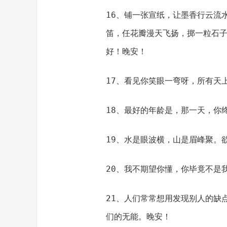
16、铺一张宣纸，让墨香行云流
笛，任花瓣漫天飞扬，掷一粒石
好！晚安！
17、看见你笑眼一弯呀，所有天
18、最好的年龄是，那一天，你
19、水是眼波横，山是眉峰聚。
20、我不期望你懂，你毕竟不是
21、人们常常想用发现别人的缺
们的无能。晚安！