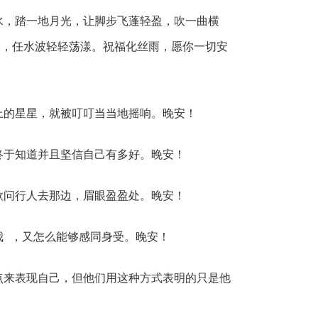
水，踏一地月光，让脚步飞蓬轻盈，吹一曲横
子，任水波轻轻荡漾。祝福化丝雨，愿你一切安
上的星星，就被叮叮当当地摇响。晚安！
终于知道并且坚信自己有多好。晚安！
欲问行人去那边，眉眼盈盈处。晚安！
我 ，又怎么能够感同身受。晚安！
点来表现自己，但他们用这种方式表明的只是他