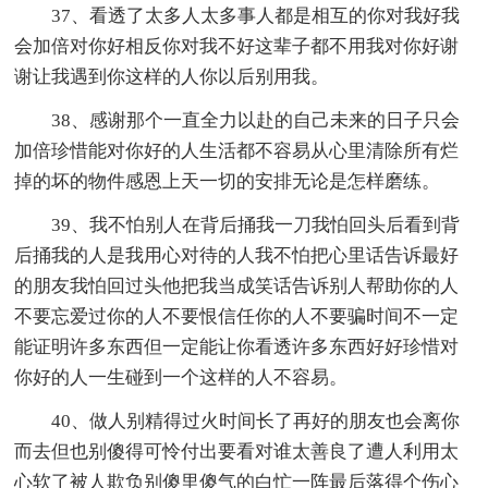
37、看透了太多人太多事人都是相互的你对我好我
会加倍对你好相反你对我不好这辈子都不用我对你好谢
谢让我遇到你这样的人你以后别用我。
38、感谢那个一直全力以赴的自己未来的日子只会
加倍珍惜能对你好的人生活都不容易从心里清除所有烂
掉的坏的物件感恩上天一切的安排无论是怎样磨练。
39、我不怕别人在背后捅我一刀我怕回头后看到背
后捅我的人是我用心对待的人我不怕把心里话告诉最好
的朋友我怕回过头他把我当成笑话告诉别人帮助你的人
不要忘爱过你的人不要恨信任你的人不要骗时间不一定
能证明许多东西但一定能让你看透许多东西好好珍惜对
你好的人一生碰到一个这样的人不容易。
40、做人别精得过火时间长了再好的朋友也会离你
而去但也别傻得可怜付出要看对谁太善良了遭人利用太
心软了被人欺负别傻里傻气的白忙一阵最后落得个伤心