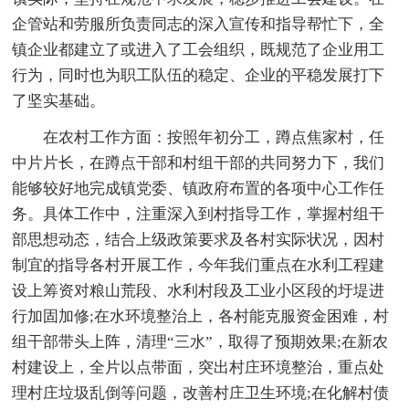
企管站和劳服所负责同志的深入宣传和指导帮忙下，全
镇企业都建立了或进入了工会组织，既规范了企业用工
行为，同时也为职工队伍的稳定、企业的平稳发展打下
了坚实基础。
在农村工作方面：按照年初分工，蹲点焦家村，任
中片片长，在蹲点干部和村组干部的共同努力下，我们
能够较好地完成镇党委、镇政府布置的各项中心工作任
务。具体工作中，注重深入到村指导工作，掌握村组干
部思想动态，结合上级政策要求及各村实际状况，因村
制宜的指导各村开展工作，今年我们重点在水利工程建
设上筹资对粮山荒段、水利村段及工业小区段的圩堤进
行加固加修;在水环境整治上，各村能克服资金困难，村
组干部带头上阵，清理“三水”，取得了预期效果;在新农
村建设上，全片以点带面，突出村庄环境整治，重点处
理村庄垃圾乱倒等问题，改善村庄卫生环境;在化解村债