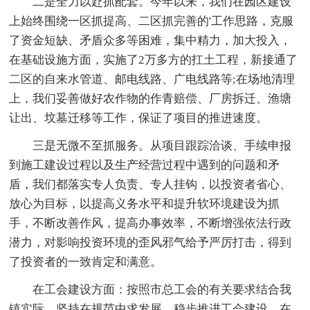
二是全力以赴抓配套。今年以来，我们在园区建设
上始终围绕一区抓提高、二区抓完善的'工作思路，克服
了资金短缺、矛盾众多等困难，集中精力，加大投入，
在基础设施方面，实施了2万多方的扛土工程，新接通了
二区的自来水管道、邮电线路、广电线路等;在场地清理
上，我们妥善做好农作物的作青赔偿、厂房拆迁、渔塘
让出、坟墓迁移等工作，保证了项目的推进速度。
三是无微不至抓服务。从项目跟踪洽谈、手续申报
到施工建设过程以及生产经营过程中遇到的问题和矛
盾，我们都落实专人负责、专人挂钩，以投资者省心、
放心为目标，以提高义务水平和提升软环境建设为抓
手，不断改善作风，提高办事效率，不断增强依法行政
潜力，对影响投资环境的歪风邪气给予严厉打击，得到
了投资者的一致肯定和满意。
在工会建设方面：按照市总工会的有关要求结合我
镇实际，坚持在规范中求发展，稳步推进工会建设。在