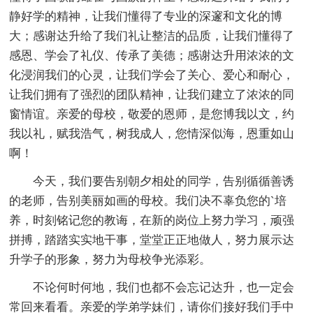
静好学的精神，让我们懂得了专业的深邃和文化的博
大；感谢达升给了我们礼让整洁的品质，让我们懂得了
感恩、学会了礼仪、传承了美德；感谢达升用浓浓的文
化浸润我们的心灵，让我们学会了关心、爱心和耐心，
让我们拥有了强烈的团队精神，让我们建立了浓浓的同
窗情谊。亲爱的母校，敬爱的恩师，是您博我以文，约
我以礼，赋我浩气，树我成人，您情深似海，恩重如山
啊！
今天，我们要告别朝夕相处的同学，告别循循善诱
的老师，告别美丽如画的母校。我们决不辜负您的`培
养，时刻铭记您的教诲，在新的岗位上努力学习，顽强
拼搏，踏踏实实地干事，堂堂正正地做人，努力展示达
升学子的形象，努力为母校争光添彩。
不论何时何地，我们也都不会忘记达升，也一定会
常回来看看。亲爱的学弟学妹们，请你们接好我们手中