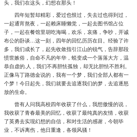
头，我们在这头，幻想在那头！
四年短暂却精彩，爱过也恨过，失去过也得到过，
一起通宵熬夜，一起赖床睡懒觉，一起去图书馆占位
子，一起在餐馆里胡吃海喝，欢乐，哀痛，争吵，开诚
布公的卧谈…这一刻，四年的回忆历历在目。经验了许
多，我们成长了，起先收敛指引江山的锐气，告辞那段
愤世嫉俗，自命不凡的年华，蜕变成一个落落大方，温
恭自虚的.人，我们不再胆怯孤独，却无比胆怯不胜利。
正像马丁路德金说的，我有一个梦，我们全部人都有一
个梦！今日起先，我们就要去追逐我们的梦，去追逐怒
放的生命。
曾有人问我高校四年收获了什么，我想傲慢的说，
我收获了青春最美的回忆，收获了最纯真的友情，收获
了英勇去实现幻想的自信，和对生活的感谢，今朝毕
业，不诉离伤，他日重逢，各领风骚！