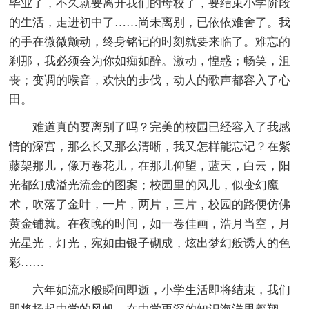
毕业了，不久就要离开我们的母校了，要结束小学阶段
的生活，走进初中了……尚未离别，已依依难舍了。我
的手在微微颤动，终身铭记的时刻就要来临了。难忘的
刹那，我必须会为你如痴如醉。激动，惶惑；畅笑，沮
丧；变调的喉音，欢快的步伐，动人的歌声都容入了心
田。
难道真的要离别了吗？完美的校园已经容入了我感
情的深宫，那么长又那么清晰，我又怎样能忘记？在紫
藤架那儿，像万卷花儿，在那儿仰望，蓝天，白云，阳
光都幻成溢光流金的图案；校园里的风儿，似变幻魔
术，吹落了金叶，一片，两片，三片，校园的路便仿佛
黄金铺就。在夜晚的时间，如一卷佳画，浩月当空，月
光星光，灯光，宛如由银子砌成，炫出梦幻般诱人的色
彩……
六年如流水般瞬间即逝，小学生活即将结束，我们