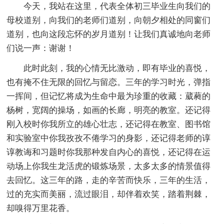
今天，我站在这里，代表全体初三毕业生向我们的
母校道别，向我们的老师们道别，向朝夕相处的同窗们
道别，也向这段忘怀的岁月道别！让我们真诚地向老师
们说一声：谢谢！
此时此刻，我的心情无比激动，即有毕业的喜悦，
也有掩不住无限的回忆与留恋。三年的学习时光，弹指
一挥间，但记忆将成为生命中最为珍重的收藏：葳蕤的
杨树，宽阔的操场，如画的长廊，明亮的教室。还记得
刚入校时你我所立的雄心壮志，还记得在教室、图书馆
和实验室中你我孜孜不倦学习的身影，还记得老师的谆
谆教诲和习题时你我那种发自内心的喜悦，还记得在运
动场上你我生龙活虎的锻炼场景，太多太多的情景值得
去回忆。这三年的路，走的辛苦而快乐，三年的生活，
过的充实而美丽，流过眼泪，却伴着欢笑，踏着荆棘，
却嗅得万里花香。