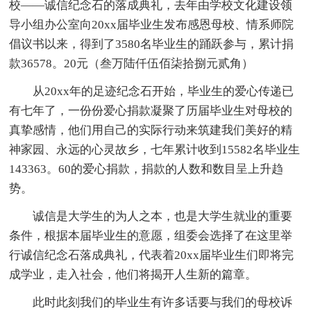
校——诚信纪念石的落成典礼，去年由学校文化建设领
导小组办公室向20xx届毕业生发布感恩母校、情系师院
倡议书以来，得到了3580名毕业生的踊跃参与，累计捐
款36578。20元（叁万陆仟伍佰柒拾捌元贰角）
从20xx年的足迹纪念石开始，毕业生的爱心传递已
有七年了，一份份爱心捐款凝聚了历届毕业生对母校的
真挚感情，他们用自己的实际行动来筑建我们美好的精
神家园、永远的心灵故乡，七年累计收到15582名毕业生
143363。60的爱心捐款，捐款的人数和数目呈上升趋
势。
诚信是大学生的为人之本，也是大学生就业的重要
条件，根据本届毕业生的意愿，组委会选择了在这里举
行诚信纪念石落成典礼，代表着20xx届毕业生们即将完
成学业，走入社会，他们将揭开人生新的篇章。
此时此刻我们的毕业生有许多话要与我们的母校诉