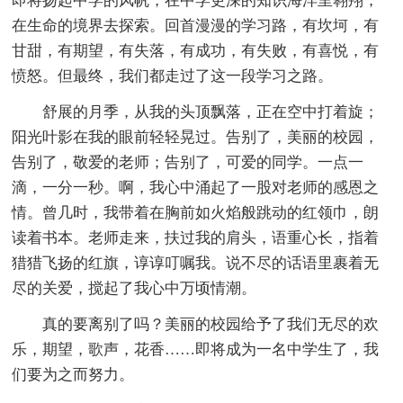
即将扬起中学的风帆，在中学更深的知识海洋里翱翔，
在生命的境界去探索。回首漫漫的学习路，有坎坷，有
甘甜，有期望，有失落，有成功，有失败，有喜悦，有
愤怒。但最终，我们都走过了这一段学习之路。
舒展的月季，从我的头顶飘落，正在空中打着旋；
阳光叶影在我的眼前轻轻晃过。告别了，美丽的校园，
告别了，敬爱的老师；告别了，可爱的同学。一点一
滴，一分一秒。啊，我心中涌起了一股对老师的感恩之
情。曾几时，我带着在胸前如火焰般跳动的红领巾，朗
读着书本。老师走来，扶过我的肩头，语重心长，指着
猎猎飞扬的红旗，谆谆叮嘱我。说不尽的话语里裹着无
尽的关爱，搅起了我心中万顷情潮。
真的要离别了吗？美丽的校园给予了我们无尽的欢
乐，期望，歌声，花香……即将成为一名中学生了，我
们要为之而努力。