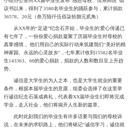
小组办公室向XX届毕业生发布“感恩母校、情系师院”倡
议书以来，得到了3580名毕业生的踊跃参与，累计捐款
36578。20元（叁万陆仟伍佰柒拾捌元贰角）
从XX年的“足迹”纪念石开始，毕业生的'爱心传递已
有七年了，一份份爱心捐款凝聚了历届毕业生对母校的
真挚感情， 他们用自己的实际行动来筑建我们“美好的精
神家园、永远的心灵故乡”，七年累计收到15582名毕业
生143363。60的爱心捐款，捐款的人数和数目呈上升趋
势。
诚信是大学生的为人之本，也是大学生就业的重要
条件，根据本届毕业生的意愿，组委会选择了在这里举
行诚信纪念石落成典礼，代表着XX届毕业生们即将完成
学业，走入社会，他们将揭开人生新的篇章。
此时此刻我们的毕业生有许多话要与我们的母校诉
说，在未来的求职路上，他们将铭记“诚信学习，诚信就