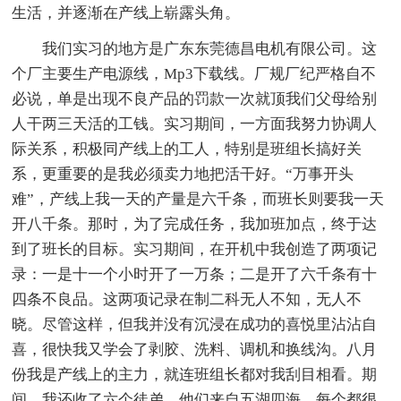
生活，并逐渐在产线上崭露头角。
我们实习的地方是广东东莞德昌电机有限公司。这
个厂主要生产电源线，Mp3下载线。厂规厂纪严格自不
必说，单是出现不良产品的罚款一次就顶我们父母给别
人干两三天活的工钱。实习期间，一方面我努力协调人
际关系，积极同产线上的工人，特别是班组长搞好关
系，更重要的是我必须卖力地把活干好。“万事开头
难”，产线上我一天的产量是六千条，而班长则要我一天
开八千条。那时，为了完成任务，我加班加点，终于达
到了班长的目标。实习期间，在开机中我创造了两项记
录：一是十一个小时开了一万条；二是开了六千条有十
四条不良品。这两项记录在制二科无人不知，无人不
晓。尽管这样，但我并没有沉浸在成功的喜悦里沾沾自
喜，很快我又学会了剥胶、洗料、调机和换线沟。八月
份我是产线上的主力，就连班组长都对我刮目相看。期
间，我还收了六个徒弟，他们来自五湖四海，每个都很