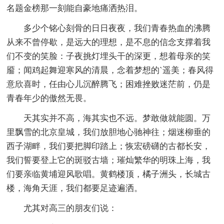
名题金榜那一刻能自豪地痛洒热泪。
多少个铭心刻骨的日日夜夜，我们青春热血的沸腾
从来不曾停歇，是远大的理想，是不息的信念支撑着我
们不变的笑脸：子夜挑灯埋头干的深更，想着母亲的笑
靥；闻鸡起舞迎寒风的清晨，念着梦想的`遥美；春风得
意欣喜时，任由心儿沉醉腾飞；困难挫败迷茫前，仍是
青春年少的傲然无畏。
天其实并不高，海其实也不远。梦敢做就能圆。万
里飘雪的北京皇城，我们放胆地心驰神往；烟迷柳垂的
西子湖畔，我们要把脚印踏上；恢宏磅礴的古都长安，
我们誓要登上它的斑驳古墙；璀灿繁华的明珠上海，我
们要亲临黄埔迎风歌唱。黄鹤楼顶，橘子洲头，长城古
楼，海角天涯，我们都要足迹遍洒。
尤其对高三的朋友们说：