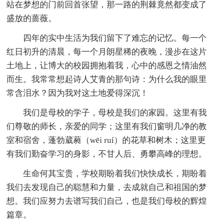
站在梦想的门前回首张望，那一路的荆棘竟然都变成了
盛放的蔷薇。
四年的实中生活为我们留下了难忘的记忆。每一个
红日初升的清晨，每一个月朗星稀的夜晚，漫步在这片
土地上，让博大的校园拥抱着我，心中的感恩之情油然
而生。我常常想起诗人艾青的那句诗：为什么我的眼里
常含泪水？因为我对这土地爱得深沉！
我们是母校的学子，母校是我们的家园。这里有我
们尊敬的师长，亲爱的同学；这里有我们窗明几净的教
室和宿舍，蓬勃葳蕤（wēi ruí）的花草和树木；这里更
有我们勤奋学习的身影，不甘人后、勇攀高峰的理想。
生命何其宝贵，学校期盼着我们快快成长，期盼着
我们去发现自己的聪慧和力量，去成就自己和祖国的梦
想。我们应努力去谱写我们自己，也是我们母校的辉煌
篇章。