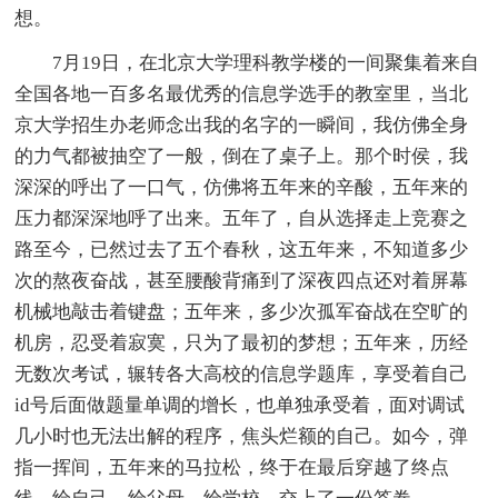
想。
7月19日，在北京大学理科教学楼的一间聚集着来自
全国各地一百多名最优秀的信息学选手的教室里，当北
京大学招生办老师念出我的名字的一瞬间，我仿佛全身
的力气都被抽空了一般，倒在了桌子上。那个时侯，我
深深的呼出了一口气，仿佛将五年来的辛酸，五年来的
压力都深深地呼了出来。五年了，自从选择走上竞赛之
路至今，已然过去了五个春秋，这五年来，不知道多少
次的熬夜奋战，甚至腰酸背痛到了深夜四点还对着屏幕
机械地敲击着键盘；五年来，多少次孤军奋战在空旷的
机房，忍受着寂寞，只为了最初的梦想；五年来，历经
无数次考试，辗转各大高校的信息学题库，享受着自己
id号后面做题量单调的增长，也单独承受着，面对调试
几小时也无法出解的程序，焦头烂额的自己。如今，弹
指一挥间，五年来的马拉松，终于在最后穿越了终点