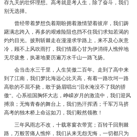
存九天的壮怀理想。高考就是考人生，除了奋斗，我们
别无选择。
曾经带着梦想负着期盼拥着激情望着彼岸，我们踌
躇满志跨入，再多的艰难险阻也挡不住我们求知若渴的
灼灼目光。披荆斩棘走在漫漫求学路上，来不及心灰意
冷，顾不上风吹雨打，我们情愿心甘为伊消得人憔悴地
无尽疲惫，执著地要历遍万水千山一路飞扬。
会当击水三千里，人生笑傲二百年。走到了高中来
到了江南，我们梦比海远心比天高，有着一路坎坷一路
高歌的不屈不挠，敢于扬眉唱出"泪水淹没不了我的骄
傲"。心系祖国胸怀大志，峥嵘岁月的激流中，我们迎风
搏浪；无悔青春的舞台上，我们热汗挥洒；千军万马挤
高考的独木桥上命运如刀，我们毅然领教！
三年风雨志不改，十载寒窗衣带宽；百转千回荆棘
路，万般苦痛人憔悴，我们从来无怨无悔，一切都只为