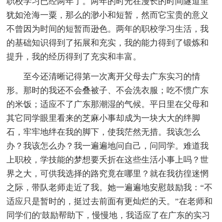
职校学习已经两年了。两年的时光在漫长的时间隧道里
犹如沧海一粟，那么的渺小和短暂，然而它宝贵的意义
不曾因为时间的短暂而逊色。两年的职校学习生活，我
的基础知识得到了拓展和充实，我的能力得到了锻炼和
提升，我的经历得到了充实和丰富。
至今还清晰记得第一次离开父母去广东实习的情
形。那时的我还不会叠被子、不会洗衣服；吃不惯广东
的米饭；适应不了广东那潮湿的气候。平日里在父母和
其它同学眼里看来的芝麻小事却成为一块大大的绊脚
石，牢牢地绊在我的脚下，使我茫然无措。我该怎么
办？我该怎么办？我一遍遍地问自己，问同学。难道我
上职校，学技能的梦想要夭折在这些生活小事上吗？世
界之大，可供我选择的路究竟在哪里？就在我彷徨迷惘
之际，带队老师走近了我。她一遍遍地安慰鼓励我：“不
适应只是暂时的，挺过去前面有更灿烂的天。”在老师和
同学们的'鼓励帮助下，慢慢地，我适应了在广东的实习