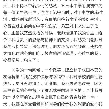
天，我不得不带着深情的感激，对三水中学附属初中的
每一位师生说一声：谢谢！记得当时，对于中学的.新生
活，我感到无所适从，盲目地向往着小学的美好生活，
停留在过去的荣誉中不能自拔，乃至对未来失去了信
心。正当我茫然失措的时候，老师走进了我的心里，给
予了我心灵上的慰藉与精神上的支持，我感受到老师对
我的殷切希望；课余时间，朋友般亲近的倾诉，使师生
之情化作贴心的叮咛；教官的严谨管理，令稚气的我，
变得坚强，独立了！
同学的一句问候，一个微笑，建立起了永恒不变的
友谊桥梁！我沉浸在快乐与幸福中，我对学校的向往更
热烈，更具有激情了。渐渐地，我不再迷恋过去，因为
三中在我的心中留下了难以抹去的深厚感情，也让我勇
敢地以全新的姿态弹奏出属于自己的青春旋律！ 每一
天，我都在享受着老师和同学们给予我的深情的爱！我