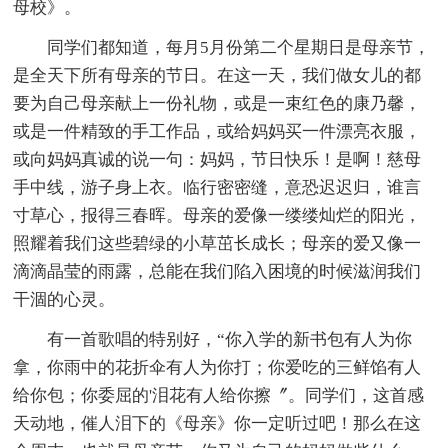
母校》。
同学们都知道，每月5月份第二个星期日是母亲节，
是全天下所有母亲的节日。在这一天，我们做女儿的都
要为自己母亲献上一份礼物，或是一束红色的康乃馨，
或是一件精致的手工作品，或给妈妈买一件漂亮衣服，
或向妈妈真诚的说一句：妈妈，节日快乐！是啊！慈母
手中线，游子身上衣。临行密密缝，意恐迟迟归，谁言
寸草心，报得三春晖。母亲的爱像一缕缕灿烂的阳光，
照耀着我们这些碧绿的小草茁长成长；母亲的爱又像一
滴滴晶莹的雨露，总能在我们陷入困境的时候滋润我们
干涸的心灵。
有一首歌唱的特别好，“你入学的新书包有人为你
拿，你雨中的花折伞有人为你打；你爱吃的三鲜馅有人
给你包；你委屈的'泪花有人给你擦〞。同学们，这首感
天动地，催人泪下的《母亲》你一定听过吧！那么在这