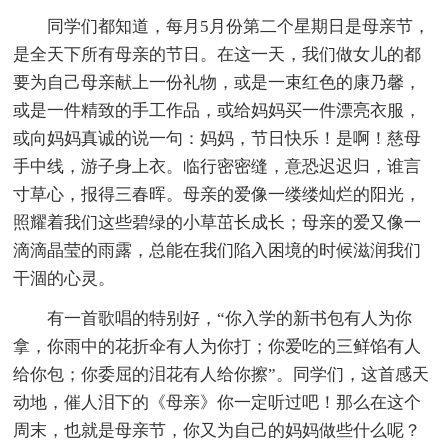
同学们都知道，每月5月份第二个星期日是母亲节，
是全天下所有母亲的节日。在这一天，我们做女儿的都
要为自己母亲献上一份礼物，或是一束红色的康乃馨，
或是一件精致的手工作品，或给妈妈买一件漂亮衣服，
或向妈妈真诚的说一句：妈妈，节日快乐！是啊！慈母
手中线，游子身上衣。临行密密缝，意恐迟迟归，谁言
寸草心，报得三春晖。母亲的爱像一缕缕灿烂的阳光，
照耀着我们这些碧绿的小草茁长成长；母亲的爱又像一
滴滴晶莹的雨露，总能在我们陷入困境的时候滋润我们
干涸的心灵。
有一首歌唱的特别好，“你入学的新书包有人为你
拿，你雨中的花折伞有人为你打；你爱吃的三鲜馅有人
给你包；你委屈的泪花有人给你擦”。同学们，这首感天
动地，催人泪下的《母亲》你一定听过吧！那么在这个
周末，也就是母亲节，你又为自己的妈妈做些什么呢？