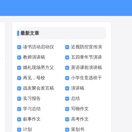
最新文章
读书活动启动仪
近视防控宣传演
教师演讲稿
五四青年节演讲
式致辞
讲稿
婚礼现场男方父
英语课前演讲稿
稿
再见，母校
小学生竞选班干
亲发言稿
战友聚会发言稿
演讲稿
部演讲稿
实习报告
总结
学习总结
写物作文
叙事作文
高考作文
计划
策划书