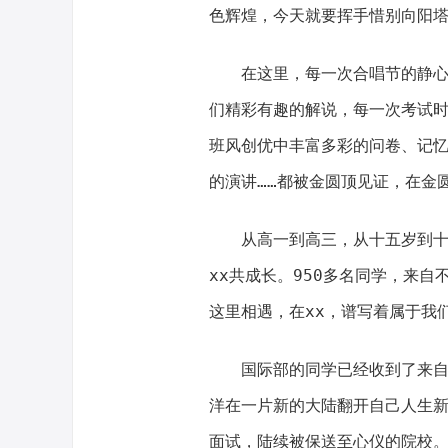
色辉煌，今天就要挥手惜别向阳
在这里，每一次合唱节的静心排
们精彩有趣的解说，每一次考试
班风创优中丰富多彩的问卷、记
的演讲……都被金圆顶见证，在金
从高一到高三，从十五岁到十八
xx共成长。950多名同学，来
这里相遇，在xx，谱写着属于我
国际部的同学已经收到了来自世
洋在一片新的大陆翻开自己人生
面试，陆续被保送至心仪的院校