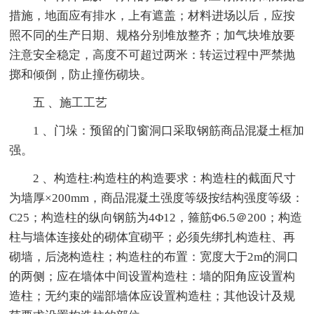
措施，地面应有排水，上有遮盖；材料进场以后，应按
照不同的生产日期、规格分别堆放整齐；加气块堆放要
注意安全稳定，高度不可超过两米：转运过程中严禁抛
掷和倾倒，防止撞伤砌块。
五 、施工工艺
1 、门垛：预留的门窗洞口采取钢筋商品混凝土框加
强。
2 、构造柱:构造柱的构造要求：构造柱的截面尺寸
为墙厚×200mm，商品混凝土强度等级按结构强度等级：
C25；构造柱的纵向钢筋为4Φ12，箍筋Φ6.5＠200；构造
柱与墙体连接处的砌体宜砌平；必须先绑扎构造柱、再
砌墙，后浇构造柱；构造柱的布置：宽度大于2m的洞口
的两侧；应在墙体中间设置构造柱：墙的阳角应设置构
造柱；无约束的端部墙体应设置构造柱；其他设计及规