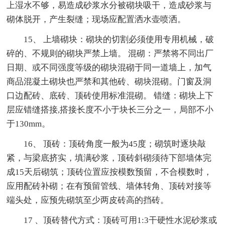
上湿水不够，易造成砂浆水分被砌块吸干，造成砂浆与
砌体脱开，产生裂缝；现场应配置洒水壶喷洒。
15、 上墙砌块：砌块的切割必须使用专用机械，破
碎的、不规则的砌块严禁上墙。 混砌：严禁将不同出厂
日期、或不同强度等级的砌块混砌于同一道墙上，加气
商品混凝土砌块也严禁和其他砖、砌块混砌。门窗及洞
口边配砖、底砖、顶砖使用标准混砌。 错缝：砌块上下
层应错缝搭接,搭接长度不小于块长三分之一，局部不小
于130mm。
16、 顶砖：顶砖角度一般为45度；砌筑时逐块敲
紧，与梁底挤实，填满砂浆，顶砖斜砌须待下部墙体完
成15天后砌筑；顶砖位置应按模数预留，不合模数时，
应用配砖补砌；在有预留管线、墙体转角、顶砖对接等
端头处，应预先砌筑至少两皮砖高的挡砖。
17 、顶砖替代方式：顶砖可用1:3干硬性水泥砂浆或