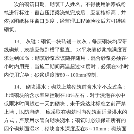
次的砌筑日期、砌筑工人姓名。不得使用油漆或粉
笔进行标注；窗台压顶梁浇筑完成后，应复核标高，并
依据图纸标注窗口宽度，经监理工程师验收后方可继续
砌筑。
13、 灰缝：砌筑一块砖铺一次灰，每层砌块均应带
线砌筑，灰缝应做到横平竖直。 水平灰缝砂浆饱满度要
求达到80％；砌筑砂浆应该随拌随用，混合砂浆必须在4
小时内用完，当施工期间高温超过30度时，必须在3小时
内使用完毕；砂浆稠度按80～100mm控制。
14、 砌块湿水：砌块上墙砌筑前含水率不应过高；
上墙砌块的含水率应控制在10%左右，对于浸泡在水中
或雨淋时间超过一天的砌块，未干燥达此标准之前严禁
上墙，以防游缝。 应采取在砌筑时向砌筑面适量湿水的
方式，严禁用水管向砌块浇水；砌筑时必须保证所有的
四个砌筑面湿水，砌块含水深度应在8～10mm；砌筑面