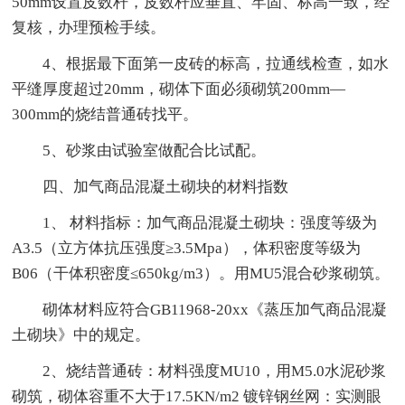
50mm设置皮数杆，皮数杆应垂直、牢固、标高一致，经
复核，办理预检手续。
4、根据最下面第一皮砖的标高，拉通线检查，如水
平缝厚度超过20mm，砌体下面必须砌筑200mm—
300mm的烧结普通砖找平。
5、砂浆由试验室做配合比试配。
四、加气商品混凝土砌块的材料指数
1、 材料指标：加气商品混凝土砌块：强度等级为
A3.5（立方体抗压强度≥3.5Mpa），体积密度等级为
B06（干体积密度≤650kg/m3）。用MU5混合砂浆砌筑。
砌体材料应符合GB11968-20xx《蒸压加气商品混凝
土砌块》中的规定。
2、烧结普通砖：材料强度MU10，用M5.0水泥砂浆
砌筑，砌体容重不大于17.5KN/m2 镀锌钢丝网：实测眼