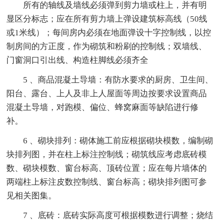
所有的轴线及墙线必须弹到剪力墙或柱上，并有明
显区分标志；应在所有剪力墙上弹设建筑标高线（50线
或1米线）；每间房内必须在地面弹设十字控制线，以控
制房间的方正度，作为砌筑和粉刷的控制线；双墙线、
门窗洞口引出线、构造柱脚线必须齐全
5 、商品混凝土导墙：有防水要求的厨房、卫生间、
阳台、露台、上人及非上人屋面等周边按要求设置商品
混凝土导墙，对跑模、偏位、蜂窝麻面等缺陷进行修
补。
6 、砌块排列：砌体施工前应根据砌块模数，编制砌
块排列图，并在柱上标注控制线；砌筑线应考虑底砖模
数、砌块模数、窗台标高、顶砖位置；应在每片墙体的
两端柱上标注皮数控制线、窗台标高；砌块排列图可参
见相关图集。
7 、底砖：底砖实际高度可根据模数进行调整；烧结