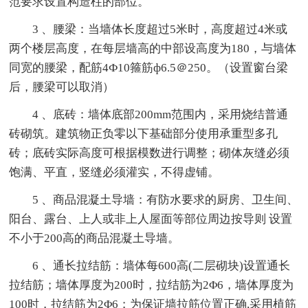
范要求设置构造柱的部位。
3 、腰梁：当墙体长度超过5米时，高度超过4米或
两个楼层高度，在每层墙高的中部设高度为180，与墙体
同宽的腰梁，配筋4Ф10箍筋ф6.5＠250。（设置窗台梁
后，腰梁可以取消）
4 、底砖：墙体底部200mm范围内，采用烧结普通
砖砌筑。建筑物正负零以下基础部分使用承重型多孔
砖；底砖实际高度可根据模数进行调整；砌体灰缝必须
饱满、平直，竖缝必须灌实，不得虚铺。
5 、商品混凝土导墙：有防水要求的厨房、卫生间、
阳台、露台、上人或非上人屋面等部位周边按导则 设置
不小于200高的商品混凝土导墙。
6 、通长拉结筋：墙体每600高(二层砌块)设置通长
拉结筋；墙体厚度为200时，拉结筋为2Φ6，墙体厚度为
100时，拉结筋为2Φ6；为保证墙拉筋位置正确,采用植筋