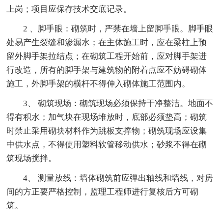
上岗；项目应保存技术交底记录。
2 、脚手眼：砌筑时，严禁在墙上留脚手眼。脚手眼
处易产生裂缝和渗漏水；在主体施工时，应在梁柱上预
留外脚手架拉结点；在砌筑工程开始前，应对脚手架进
行改造，所有的脚手架与建筑物的附着点应不妨碍砌体
施工，外脚手架的横杆不得伸入砌体施工范围内。
3、 砌筑现场：砌筑现场必须保持干净整洁。地面不
得有积水；加气块在现场堆放时，底部必须垫高；砌筑
时禁止采用砌块材料作为跳板支撑物；砌筑现场应设集
中供水点，不得使用塑料软管移动供水；砂浆不得在砌
筑现场搅拌。
4、 测量放线：墙体砌筑前应弹出轴线和墙线，对房
间的方正要严格控制，监理工程师进行复核后方可砌
筑。