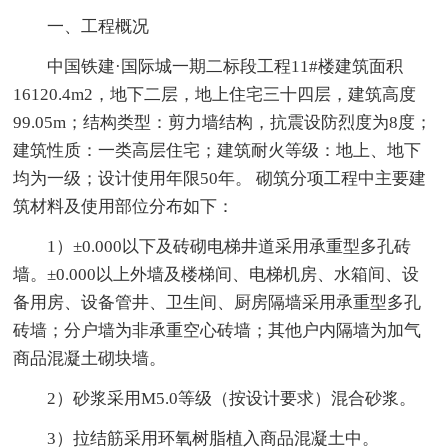
一、工程概况
中国铁建·国际城一期二标段工程11#楼建筑面积
16120.4m2，地下二层，地上住宅三十四层，建筑高度
99.05m；结构类型：剪力墙结构，抗震设防烈度为8度；
建筑性质：一类高层住宅；建筑耐火等级：地上、地下
均为一级；设计使用年限50年。 砌筑分项工程中主要建
筑材料及使用部位分布如下：
1）±0.000以下及砖砌电梯井道采用承重型多孔砖
墙。±0.000以上外墙及楼梯间、电梯机房、水箱间、设
备用房、设备管井、卫生间、厨房隔墙采用承重型多孔
砖墙；分户墙为非承重空心砖墙；其他户内隔墙为加气
商品混凝土砌块墙。
2）砂浆采用M5.0等级（按设计要求）混合砂浆。
3）拉结筋采用环氧树脂植入商品混凝土中。