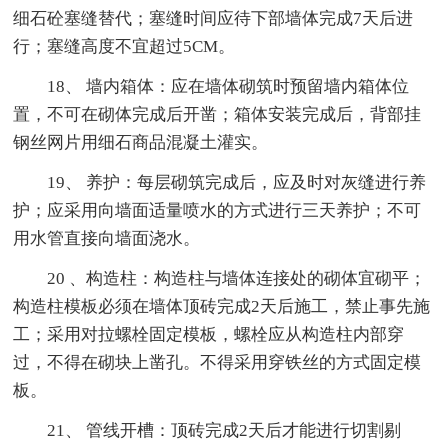
细石砼塞缝替代；塞缝时间应待下部墙体完成7天后进
行；塞缝高度不宜超过5CM。
18、 墙内箱体：应在墙体砌筑时预留墙内箱体位
置，不可在砌体完成后开凿；箱体安装完成后，背部挂
钢丝网片用细石商品混凝土灌实。
19、 养护：每层砌筑完成后，应及时对灰缝进行养
护；应采用向墙面适量喷水的方式进行三天养护；不可
用水管直接向墙面浇水。
20 、构造柱：构造柱与墙体连接处的砌体宜砌平；
构造柱模板必须在墙体顶砖完成2天后施工，禁止事先施
工；采用对拉螺栓固定模板，螺栓应从构造柱内部穿
过，不得在砌块上凿孔。不得采用穿铁丝的方式固定模
板。
21、 管线开槽：顶砖完成2天后才能进行切割剔