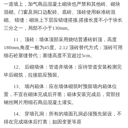
一道墙上，加气商品混凝土砌块也严禁和其他砖、砌块
混砌。门窗及洞口边配砖、底砖、顶砖使用标准砖混
砌。 错缝：砌块上下层应错缝搭接,搭接长度不小于块长
三分之一，局部不小于130mm。
11 、顶砖：墙体顶部采用烧结普通砖斜顶，高度
180mm,角度一般为45度。2.12 顶砖替代方式：顶砖可用
细石砼塞缝替代；塞缝高度不宜超过5cm。
12、 后砌墙体：管道井墙体：应待管道安装检测完
毕后砌筑，拉接筋应预留。
13、 墙内箱体：应在墙体砌筑时预留墙内箱体位
置，不宜在砌体完成后开凿；箱体安装完成后，背部挂
钢丝网片用细石商品混凝土灌实。
14、 穿墙孔洞：所有的墙面孔洞必须预先留设，不
得在完成墙体后打凿；如因变更等原