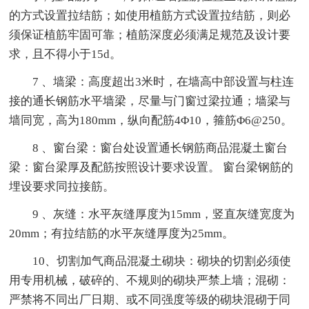
的方式设置拉结筋；如使用植筋方式设置拉结筋，则必
须保证植筋牢固可靠；植筋深度必须满足规范及设计要
求，且不得小于15d。
7 、墙梁：高度超出3米时，在墙高中部设置与柱连
接的通长钢筋水平墙梁，尽量与门窗过梁拉通；墙梁与
墙同宽，高为180mm，纵向配筋4Φ10，箍筋Φ6@250。
8 、窗台梁：窗台处设置通长钢筋商品混凝土窗台
梁：窗台梁厚及配筋按照设计要求设置。 窗台梁钢筋的
埋设要求同拉接筋。
9 、灰缝：水平灰缝厚度为15mm，竖直灰缝宽度为
20mm；有拉结筋的水平灰缝厚度为25mm。
10、切割加气商品混凝土砌块：砌块的切割必须使
用专用机械，破碎的、不规则的砌块严禁上墙；混砌：
严禁将不同出厂日期、或不同强度等级的砌块混砌于同