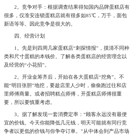
2。竞争对手：根据调查结果得知国内品牌蛋糕店有
很多，仅淮安连锁蛋糕店就有很多如85℃，万千，面包
新语等等。因此竞争是很大的。
四、经营计划
1。先是到四周几家蛋糕店“刺探情报”，摸清不同种
类和尺寸蛋糕的本钱价。了解各类蛋糕店的经营理念以
及经营的“小花招”。
2。开业金筹齐后，开始在各大蛋糕店“挖角”。不
能“明目张胆”地挖，要趁店里人少时，偷偷跑过往和店
里师傅商量。或者招聘糕点师傅，开蛋糕店师傅很重
要，所以要慎重考虑。
3。据了解发现一套消费定率：“顾客永远没有最便
宜的价钱。今天你能降低几元钱，明天可能就有同行竞
争者以更低的价钱与你争夺订单。”从中体会到产品市场