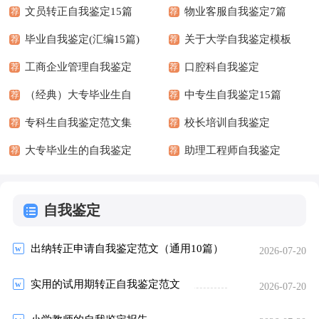
文员转正自我鉴定15篇
物业客服自我鉴定7篇
荐
荐
毕业自我鉴定(汇编15篇)
关于大学自我鉴定模板
荐
荐
工商企业管理自我鉴定
汇总5篇
口腔科自我鉴定
荐
荐
10篇
（经典）大专毕业生自
中专生自我鉴定15篇
荐
荐
我鉴定14篇
专科生自我鉴定范文集
（精）
校长培训自我鉴定
荐
荐
合【9篇】
大专毕业生的自我鉴定
助理工程师自我鉴定
荐
荐
模板汇总八篇
自我鉴定
出纳转正申请自我鉴定范文（通用10篇）
2026-07-20
实用的试用期转正自我鉴定范文
2026-07-20